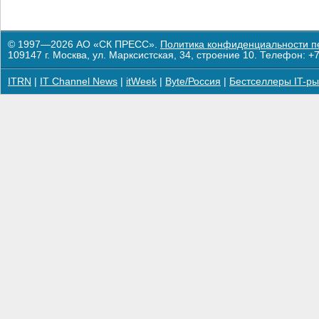
© 1997—2026 АО «СК ПРЕСС».
Политика конфиденциальности п
109147 г. Москва, ул. Марксистская, 34, строение 10. Телефон: +7
ITRN
|
IT Channel News
|
itWeek
|
Byte/Россия
|
Бестселлеры IT-ры