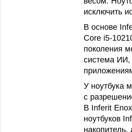
весом. Ноут
исключить ис
В основе Inf
Core i5-1021
поколения м
система ИИ,
приложениям
У ноутбука 
с разрешени
В Inferit En
ноутбуков In
накопитель, 