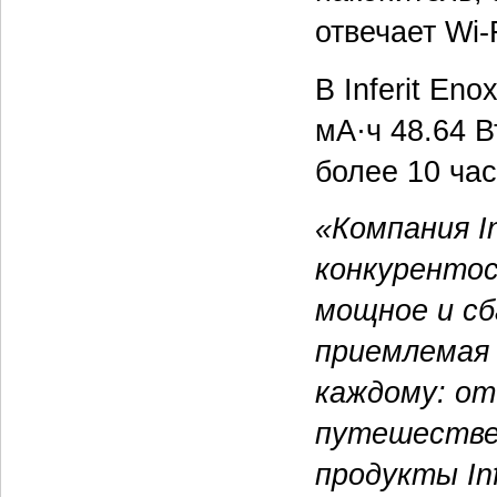
отвечает Wi-F
В Inferit En
мА·ч 48.64 В
более 10 час
«Компания In
конкуренто
мощное и сб
приемлемая 
каждому: от
путешествен
продукты In