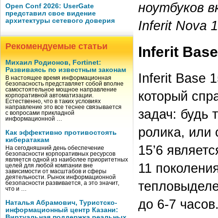
ноутбуков вк
Open Conf 2026: UserGate
представил свое видение
архитектуры сетевого доверия
Inferit Nova 1
Рекомендуемые статьи
Inferit Base
Михаил Родионов, Fortinet:
Развиваясь по известным законам
Inferit Base
В настоящее время информационная
безопасность представляет собой вполне
самостоятельное мощное направление
который спр
корпоративной автоматизации.
Естественно, что в таких условиях
направление это все теснее связывается
задач: будь 
с вопросами прикладной
информационной …
ролика, или 
Как эффективно противостоять
кибератакам
15’6 являет
На сегодняшний день обеспечение
безопасности корпоративных ресурсов
является одной из наиболее приоритетных
11 поколени
целей для любой компании вне
зависимости от масштабов и сферы
деятельности. Рынок информационной
тепловыделе
безопасности развивается, а это значит,
что и …
до
6-7 часов
Наталья Абрамович, Туристско-
информационный центр Казани:
Виртуальная поддержка реальных