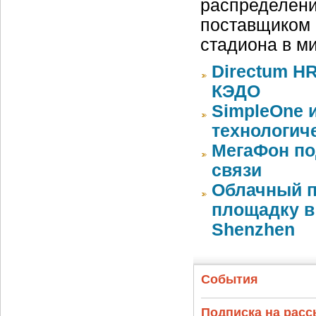
распределени
поставщиком 
стадиона в м
Directum HR
КЭДО
SimpleOne 
технологич
МегаФон по
связи
Облачный п
площадку в 
Shenzhen
События
Подписка на рас