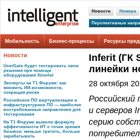
Новости
Номера
Перспективные напр
Мобильность
Бизнес-процессы
Ресурсы пред
Новости
Inferit (Г
UserGate будет тестировать свои
линейки н
решения при помощи
оборудования Xinertel
28 октября 202
Эксперты на Т1 Форуме: как
множить ИИ-возможности,
сокращая риски
Российский 
Российское ПО виртуализации и
инфраструктурное ПО — наиболее
и серверов I
востребованные направления для
тестирования
серию собст
На Т1 Форуме вывели формулу
эффективности ИТ с точки зрения
потребитель
бизнеса: меньше тратить, больше
зарабатывать