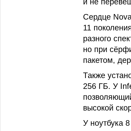
и не перевеш
Сердце Nov
11 поколения
разного спек
но при сёрф
пакетом, де
Также устан
256 ГБ. У In
позволяющий
высокой ско
У ноутбука 