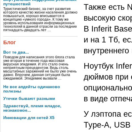
путешествий
Также есть 
Туристический бизнес, за счет развития
которого качество жизни населения должно
высокую ско
повышаться, хорошо вписывается в
концепцию «умного города». К тому же
уровень использования информационных
В Inferit Ba
технологий в данной отрасли за последние
пятнадцать-двадцать лет …
и на 1 Тб, 
Блог
внутреннего 
Вот те два...
Поводом для написания этого блога стала
уже вторая в течение года массовая
Ноутбук Infe
вирусная эпидемия. И это стало очень
неприятным прецедентом. Ведь столь
масштабных заражений не было уже очень
дюймов при 
давно. Впрочем, данная ситуация была
ожидаемой. Эпидемию вызвали …
опционально
Не все апдейты одинаково
полезны
в виде отпеч
Утечки бывают разными
Здравствуй, племя младое,
незнакомое...
У лэптопа е
Инновации для сетей X5
Type-A, USB 