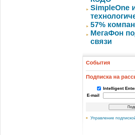
SimpleOne 
технологич
57% компан
МегаФон по
связи
События
Подписка на рас
Intelligent Ent
E-mail
Управление подписко