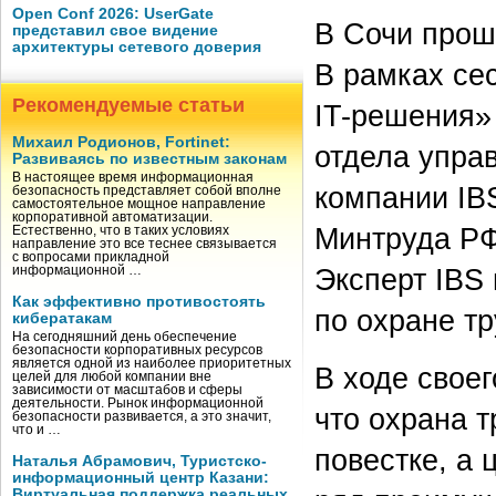
Open Conf 2026: UserGate
В Сочи прош
представил свое видение
архитектуры сетевого доверия
В рамках се
Рекомендуемые статьи
IT-решения»
Михаил Родионов, Fortinet:
отдела упра
Развиваясь по известным законам
В настоящее время информационная
компании IB
безопасность представляет собой вполне
самостоятельное мощное направление
корпоративной автоматизации.
Минтруда РФ
Естественно, что в таких условиях
направление это все теснее связывается
с вопросами прикладной
Эксперт IBS
информационной …
Как эффективно противостоять
по охране т
кибератакам
На сегодняшний день обеспечение
безопасности корпоративных ресурсов
является одной из наиболее приоритетных
В ходе свое
целей для любой компании вне
зависимости от масштабов и сферы
деятельности. Рынок информационной
что охрана 
безопасности развивается, а это значит,
что и …
повестке, а
Наталья Абрамович, Туристско-
информационный центр Казани:
Виртуальная поддержка реальных