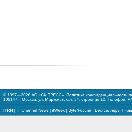
© 1997—2026 АО «СК ПРЕСС».
Политика конфиденциальности п
109147 г. Москва, ул. Марксистская, 34, строение 10. Телефон: +7
ITRN
|
IT Channel News
|
itWeek
|
Byte/Россия
|
Бестселлеры IT-ры