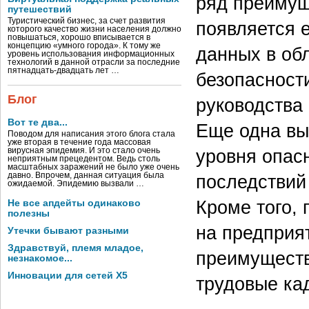
ряд преимущ
путешествий
Туристический бизнес, за счет развития
появляется 
которого качество жизни населения должно
повышаться, хорошо вписывается в
концепцию «умного города». К тому же
данных в об
уровень использования информационных
технологий в данной отрасли за последние
пятнадцать-двадцать лет …
безопасност
Блог
руководства
Вот те два...
Еще одна вы
Поводом для написания этого блога стала
уже вторая в течение года массовая
уровня опас
вирусная эпидемия. И это стало очень
неприятным прецедентом. Ведь столь
масштабных заражений не было уже очень
последствий
давно. Впрочем, данная ситуация была
ожидаемой. Эпидемию вызвали …
Кроме того,
Не все апдейты одинаково
полезны
на предприя
Утечки бывают разными
Здравствуй, племя младое,
преимуществ
незнакомое...
Инновации для сетей X5
трудовые ка