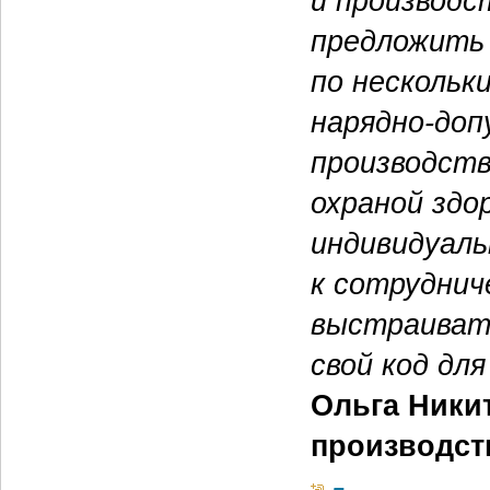
и производс
предложить 
по нескольк
нарядно-доп
производст
охраной здо
индивидуал
к сотруднич
выстраиват
свой код дл
Ольга Ники
производст