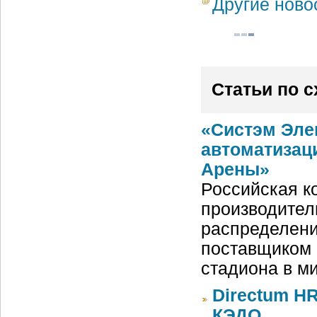
Другие ново
Статьи по 
«Систэм Эле
автоматизац
Арены»
Российская ко
производител
распределени
поставщиком 
стадиона в м
Directum HR
КЭДО