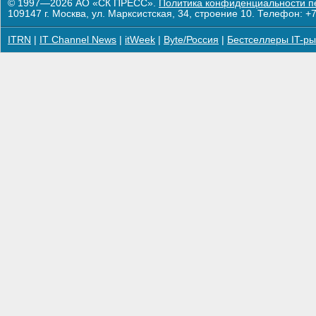
© 1997—2026 АО «СК ПРЕСС».
Политика конфиденциальности п
109147 г. Москва, ул. Марксистская, 34, строение 10. Телефон: +7
ITRN
|
IT Channel News
|
itWeek
|
Byte/Россия
|
Бестселлеры IT-ры