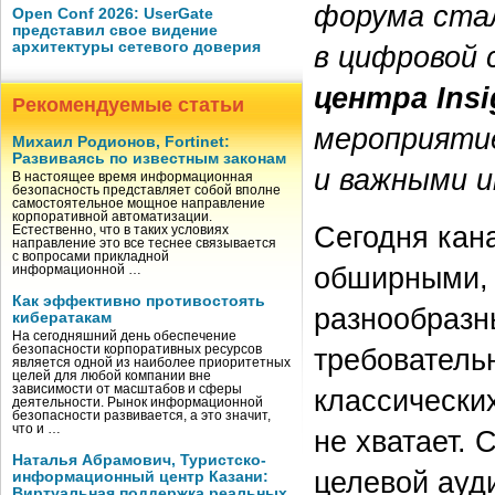
форума ста
Open Conf 2026: UserGate
представил свое видение
архитектуры сетевого доверия
в цифровой 
центра Insi
Рекомендуемые статьи
мероприяти
Михаил Родионов, Fortinet:
Развиваясь по известным законам
и важными и
В настоящее время информационная
безопасность представляет собой вполне
самостоятельное мощное направление
корпоративной автоматизации.
Сегодня кан
Естественно, что в таких условиях
направление это все теснее связывается
с вопросами прикладной
обширными, 
информационной …
Как эффективно противостоять
разнообразн
кибератакам
На сегодняшний день обеспечение
требователь
безопасности корпоративных ресурсов
является одной из наиболее приоритетных
целей для любой компании вне
зависимости от масштабов и сферы
классически
деятельности. Рынок информационной
безопасности развивается, а это значит,
что и …
не хватает.
Наталья Абрамович, Туристско-
целевой ауд
информационный центр Казани:
Виртуальная поддержка реальных