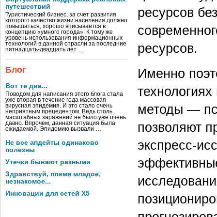
путешествий
ресурсов бе
Туристический бизнес, за счет развития
которого качество жизни населения должно
современног
повышаться, хорошо вписывается в
концепцию «умного города». К тому же
уровень использования информационных
ресурсов.
технологий в данной отрасли за последние
пятнадцать-двадцать лет …
Блог
Именно поэт
Вот те два...
технологиях
Поводом для написания этого блога стала
уже вторая в течение года массовая
методы — пс
вирусная эпидемия. И это стало очень
неприятным прецедентом. Ведь столь
масштабных заражений не было уже очень
позволяют п
давно. Впрочем, данная ситуация была
ожидаемой. Эпидемию вызвали …
экспресс-ис
Не все апдейты одинаково
полезны
эффективные
Утечки бывают разными
Здравствуй, племя младое,
исследовани
незнакомое...
Инновации для сетей X5
позициониро
прогнозиров