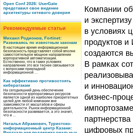
Open Conf 2026: UserGate
Компании об
представил свое видение
архитектуры сетевого доверия
и экспертиз
Рекомендуемые статьи
в условиях 
Михаил Родионов, Fortinet:
продуктов и 
Развиваясь по известным законам
В настоящее время информационная
создаются в
безопасность представляет собой вполне
самостоятельное мощное направление
корпоративной автоматизации.
В рамках со
Естественно, что в таких условиях
направление это все теснее связывается
с вопросами прикладной
реализовыва
информационной …
Как эффективно противостоять
и инновацио
кибератакам
На сегодняшний день обеспечение
безопасности корпоративных ресурсов
бизнес-проц
является одной из наиболее приоритетных
целей для любой компании вне
зависимости от масштабов и сферы
импортозаме
деятельности. Рынок информационной
безопасности развивается, а это значит,
что и …
партнерства
Наталья Абрамович, Туристско-
цифровых пр
информационный центр Казани:
Виртуальная поддержка реальных