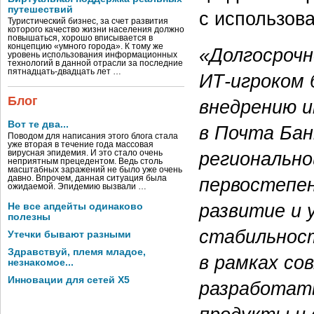
путешествий
с использова
Туристический бизнес, за счет развития
которого качество жизни населения должно
повышаться, хорошо вписывается в
концепцию «умного города». К тому же
«Долгосрочн
уровень использования информационных
технологий в данной отрасли за последние
пятнадцать-двадцать лет …
ИТ-игроком
Блог
внедрению и
Вот те два...
в Почта Бан
Поводом для написания этого блога стала
уже вторая в течение года массовая
регионально
вирусная эпидемия. И это стало очень
неприятным прецедентом. Ведь столь
масштабных заражений не было уже очень
первостепе
давно. Впрочем, данная ситуация была
ожидаемой. Эпидемию вызвали …
развитие и
Не все апдейты одинаково
полезны
стабильност
Утечки бывают разными
Здравствуй, племя младое,
в рамках с
незнакомое...
Инновации для сетей X5
разработат