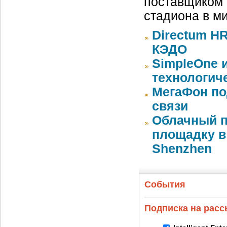
поставщиком 
стадиона в м
Directum HR
КЭДО
SimpleOne 
технологич
МегаФон по
связи
Облачный п
площадку в 
Shenzhen
События
Подписка на рас