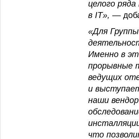
целого ря
да
в
IT»,
— доб
«Для Группы
деятельност
Именно в э
прорывные т
ведущих от
и выступает
наши вендор
обследован
инсталляции
что позволи