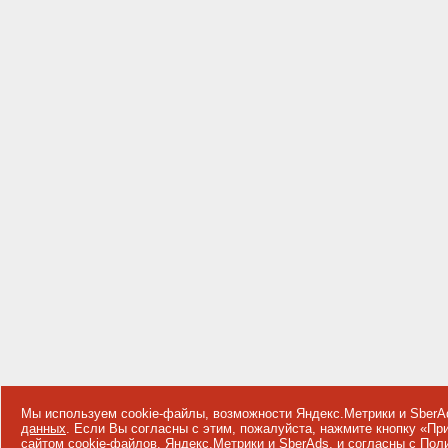
Мы используем cookie-файлы, возможности Яндекс.Метрики и SberA
данных
. Если Вы согласны с этим, пожалуйста, нажмите кнопку «П
сайтом cookie-файлов, Яндекс.Метрики и SberAds, и согласны с
Поли