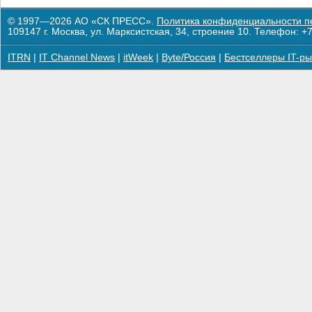
© 1997—2026 АО «СК ПРЕСС».
Политика конфиденциальности п
109147 г. Москва, ул. Марксистская, 34, строение 10. Телефон: +7
ITRN
|
IT Channel News
|
itWeek
|
Byte/Россия
|
Бестселлеры IT-ры