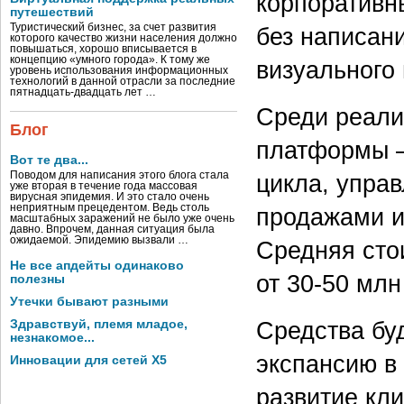
корпоративн
путешествий
Туристический бизнес, за счет развития
без написан
которого качество жизни населения должно
повышаться, хорошо вписывается в
концепцию «умного города». К тому же
визуального
уровень использования информационных
технологий в данной отрасли за последние
пятнадцать-двадцать лет …
Среди реали
Блог
платформы —
Вот те два...
цикла, упра
Поводом для написания этого блога стала
уже вторая в течение года массовая
вирусная эпидемия. И это стало очень
неприятным прецедентом. Ведь столь
продажами и
масштабных заражений не было уже очень
давно. Впрочем, данная ситуация была
ожидаемой. Эпидемию вызвали …
Средняя сто
Не все апдейты одинаково
от
30-50
млн 
полезны
Утечки бывают разными
Средства бу
Здравствуй, племя младое,
незнакомое...
экспансию в
Инновации для сетей X5
развитие кли