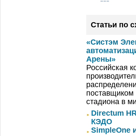
Статьи по 
«Систэм Эле
автоматизац
Арены»
Российская ко
производител
распределени
поставщиком 
стадиона в м
Directum HR
КЭДО
SimpleOne 