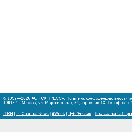
© 1997—2026 АО «СК ПРЕСС».
Политика конфиденциальности п
109147 г. Москва, ул. Марксистская, 34, строение 10. Телефон: +7
ITRN
|
IT Channel News
|
itWeek
|
Byte/Россия
|
Бестселлеры IT-ры