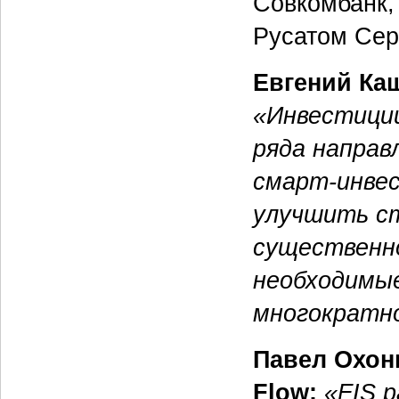
Совкомбанк, 
Русатом Сер
Евгений Ка
«Инвестици
ряда направ
смарт-инве
улучшить ст
существенн
необходимые
многократно
Павел Охон
Flow:
«FIS 