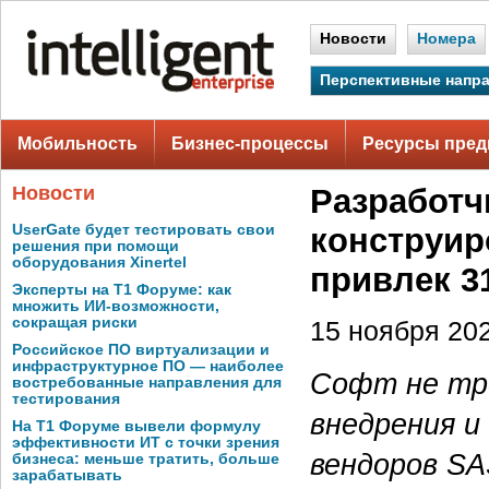
Новости
Номера
Перспективные напр
Мобильность
Бизнес-процессы
Ресурсы пред
Новости
Разработч
UserGate будет тестировать свои
конструир
решения при помощи
оборудования Xinertel
привлек 3
Эксперты на Т1 Форуме: как
множить ИИ-возможности,
сокращая риски
15 ноября 202
Российское ПО виртуализации и
инфраструктурное ПО — наиболее
Софт не тр
востребованные направления для
тестирования
внедрения и
На Т1 Форуме вывели формулу
эффективности ИТ с точки зрения
вендоров SAS
бизнеса: меньше тратить, больше
зарабатывать