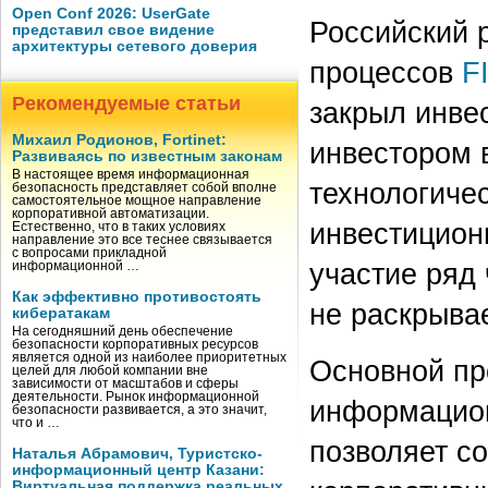
Open Conf 2026: UserGate
Российский 
представил свое видение
архитектуры сетевого доверия
процессов
F
Рекомендуемые статьи
закрыл инве
Михаил Родионов, Fortinet:
инвестором 
Развиваясь по известным законам
В настоящее время информационная
технологиче
безопасность представляет собой вполне
самостоятельное мощное направление
корпоративной автоматизации.
инвестицион
Естественно, что в таких условиях
направление это все теснее связывается
с вопросами прикладной
участие ряд
информационной …
Как эффективно противостоять
не раскрыва
кибератакам
На сегодняшний день обеспечение
безопасности корпоративных ресурсов
является одной из наиболее приоритетных
Основной пр
целей для любой компании вне
зависимости от масштабов и сферы
деятельности. Рынок информационной
информацион
безопасности развивается, а это значит,
что и …
позволяет с
Наталья Абрамович, Туристско-
информационный центр Казани:
Виртуальная поддержка реальных