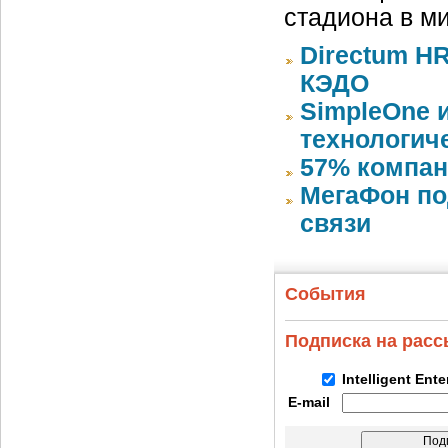
стадиона в м
Directum HR
КЭДО
SimpleOne 
технологич
57% компан
МегаФон по
связи
События
Подписка на рас
Intelligent Ent
E-mail