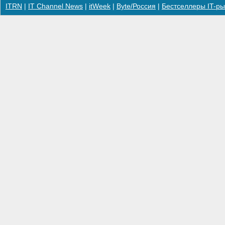
ITRN
|
IT Channel News
|
itWeek
|
Byte/Россия
|
Бестселлеры IT-ры