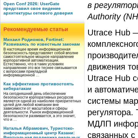
в регуляторн
Open Conf 2026: UserGate
представил свое видение
архитектуры сетевого доверия
Authority (N
Рекомендуемые статьи
Utrace Hub 
Михаил Родионов, Fortinet:
комплексног
Развиваясь по известным законам
В настоящее время информационная
производите
безопасность представляет собой вполне
самостоятельное мощное направление
корпоративной автоматизации.
движения то
Естественно, что в таких условиях
направление это все теснее связывается
с вопросами прикладной
Utrace Hub 
информационной …
Как эффективно противостоять
и автоматиче
кибератакам
На сегодняшний день обеспечение
безопасности корпоративных ресурсов
системы мар
является одной из наиболее приоритетных
целей для любой компании вне
зависимости от масштабов и сферы
регулятора.
деятельности. Рынок информационной
безопасности развивается, а это значит,
что и …
МДЛП информ
Наталья Абрамович, Туристско-
связанных с
информационный центр Казани:
Виртуальная поддержка реальных