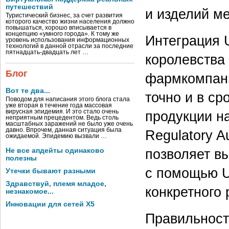
путешествий
и изделий м
Туристический бизнес, за счет развития
которого качество жизни населения должно
повышаться, хорошо вписывается в
концепцию «умного города». К тому же
Интеграция 
уровень использования информационных
технологий в данной отрасли за последние
пятнадцать-двадцать лет …
королевства
Блог
фармкомпани
Вот те два...
точно и в ср
Поводом для написания этого блога стала
уже вторая в течение года массовая
продукции н
вирусная эпидемия. И это стало очень
неприятным прецедентом. Ведь столь
масштабных заражений не было уже очень
давно. Впрочем, данная ситуация была
Regulatory A
ожидаемой. Эпидемию вызвали …
позволяет в
Не все апдейты одинаково
полезны
с помощью U
Утечки бывают разными
Здравствуй, племя младое,
конкретного 
незнакомое...
Инновации для сетей X5
Правильност