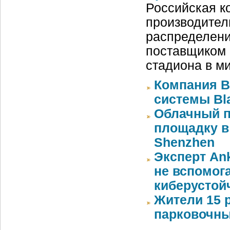
Российская ко
производител
распределени
поставщиком 
стадиона в м
Компания 
системы Bla
Облачный п
площадку в 
Shenzhen
Эксперт An
не вспомог
киберустой
Жители 15 
парковочны