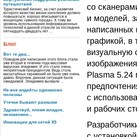
путешествий
со сканерам
Туристический бизнес, за счет развития
которого качество жизни населения должно
и моделей, 
повышаться, хорошо вписывается в
концепцию «умного города». К тому же
уровень использования информационных
написанных 
технологий в данной отрасли за последние
пятнадцать-двадцать лет …
графикой, в
Блог
визуальную 
Вот те два...
Поводом для написания этого блога стала
изображения
уже вторая в течение года массовая
вирусная эпидемия. И это стало очень
неприятным прецедентом. Ведь столь
Plasma 5.24
масштабных заражений не было уже очень
давно. Впрочем, данная ситуация была
ожидаемой. Эпидемию вызвали …
предпочтени
Не все апдейты одинаково
полезны
с использов
Утечки бывают разными
и рабочих с
Здравствуй, племя младое,
незнакомое...
Разработчик
Инновации для сетей X5
с установко