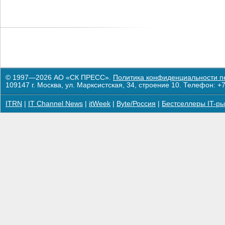
© 1997—2026 АО «СК ПРЕСС».
Политика конфиденциальности п
109147 г. Москва, ул. Марксистская, 34, строение 10. Телефон: +7
ITRN
|
IT Channel News
|
itWeek
|
Byte/Россия
|
Бестселлеры IT-ры