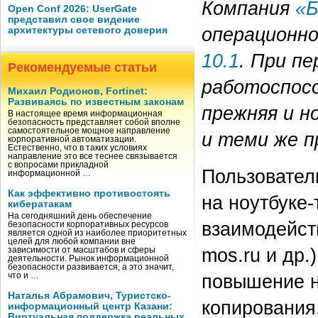
Компания
«
Open Conf 2026: UserGate
представил свое видение
операционн
архитектуры сетевого доверия
10.1
. При п
Рекомендуемые статьи
работоспос
Михаил Родионов, Fortinet:
Развиваясь по известным законам
прежняя и н
В настоящее время информационная
безопасность представляет собой вполне
самостоятельное мощное направление
и теми же 
корпоративной автоматизации.
Естественно, что в таких условиях
направление это все теснее связывается
с вопросами прикладной
Пользователи
информационной …
Как эффективно противостоять
на ноутбуке
кибератакам
На сегодняшний день обеспечение
взаимодейст
безопасности корпоративных ресурсов
является одной из наиболее приоритетных
целей для любой компании вне
mos.ru и др.
зависимости от масштабов и сферы
деятельности. Рынок информационной
безопасности развивается, а это значит,
повышение н
что и …
Наталья Абрамович, Туристско-
копирования
информационный центр Казани:
Виртуальная поддержка реальных