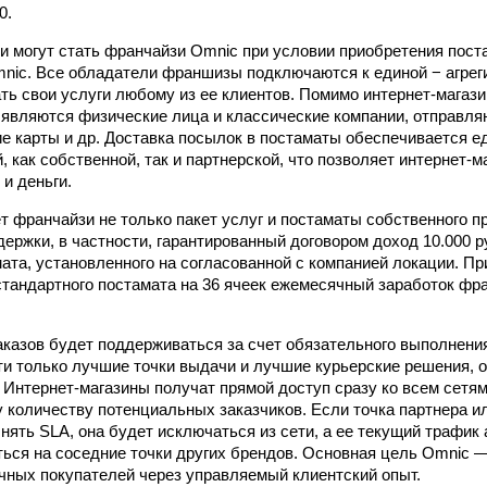
0.
 могут стать франчайзи Omnic при условии приобретения пост
nic. Все обладатели франшизы подключаются к единой − агрег
ать свои услуги любому из ее клиентов. Помимо интернет-магаз
 являются физические лица и классические компании, отправл
ие карты и др. Доставка посылок в постаматы обеспечивается е
, как собственной, так и партнерской, что позволяет интернет-
и деньги.
т франчайзи не только пакет услуг и постаматы собственного п
держки, в частности, гарантированный договором доход 10.000 
мата, установленного на согласованной с компанией локации. Пр
 стандартного постамата на 36 ячеек ежемесячный заработок фр
аказов будет поддерживаться за счет обязательного выполнени
ти только лучшие точки выдачи и лучшие курьерские решения, 
Интернет-магазины получат прямой доступ сразу ко всем сетям 
 количеству потенциальных заказчиков. Если точка партнера и
нять SLA, она будет исключаться из сети, а ее текущий трафик
ься на соседние точки других брендов. Основная цель Omnic 
чных покупателей через управляемый клиентский опыт.