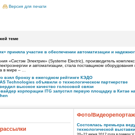
Версия для печати
жей теме
ик» приняла участие в обеспечении автоматизации и надежно
ния «Систэм Электрик» (Systeme Electric), производитель комплек
ектроэнергии и автоматизации, стала поставщиком оборудования
а в мире – …
ro взял бронзу в ежегодном рейтинге КЭДО
NAS Technologies объявили о технологическом партнерстве
вердил высокое качество голосовой связи
вайдер корпорации ITG запустил первую площадку в Китае на
zhen
Фото/Видеорепорта
Состоялась премьера вед
 рассылки
технологической выставк
20–22 июня 2017 года в рамках 