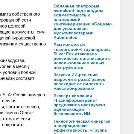
Облачная платформа
moncloud подтвердила
амата собственного
совместимость с
ированной сети
платформой
контейнеризации «Боцман»
инов целевой
для управления
яющие документы, сим-
мультикластерами
диной курьерской
Kubernetes
магазинам существенно
Вам письмо из
«налоговой»: группировка
Silver Fox атаковала
российские организации с
роизводства,
использованием новых
рублей в месяц
инструментов
и условии полной
Закупки ИИ-решений
анчайзи составит
выросли в разы: рынок
переходит от пилотов к
масштабированию
я SLA: Omnic намерен
Эксперт компании
отсеивая
«Газинформсервис»
предложила инструмент,
и, соответственно,
оценивающий
ли самого Omnic
безопасность ИИ
 автоматически
Технологическая синергия
— сохранить
и операционная
эффективность: «Группа