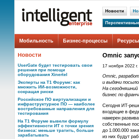
Новости
Но
Перспективные
Мобильность
Бизнес-процессы
Ресурсы
Новости
Omnic запу
UserGate будет тестировать свои
17 ноября 2022 г.
решения при помощи
оборудования Xinertel
Omnic, разрабо
и выдачи посыл
Эксперты на Т1 Форуме: как
множить ИИ-возможности,
На сегодняшний
сокращая риски
бизнес по франч
Российское ПО виртуализации и
инфраструктурное ПО — наиболее
Сегодня ИТ-реше
востребованные направления для
входящие в феде
тестирования
намерен развива
На Т1 Форуме вывели формулу
собственные пос
эффективности ИТ с точки зрения
до 1.000.000 за
бизнеса: меньше тратить, больше
зарабатывать
из них будут ра