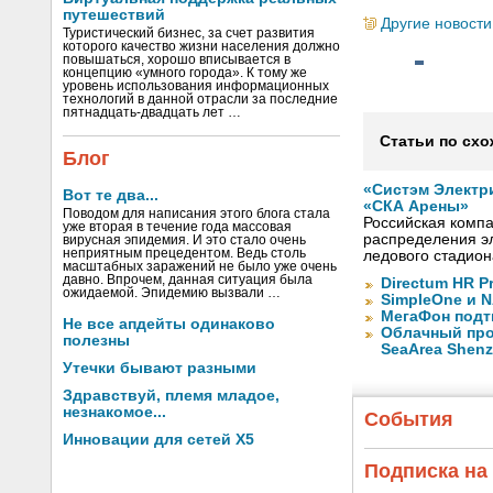
путешествий
Другие новости
Туристический бизнес, за счет развития
которого качество жизни населения должно
повышаться, хорошо вписывается в
концепцию «умного города». К тому же
уровень использования информационных
технологий в данной отрасли за последние
пятнадцать-двадцать лет …
Статьи по схо
Блог
«Систэм Электр
Вот те два...
«СКА Арены»
Поводом для написания этого блога стала
Российская компа
уже вторая в течение года массовая
распределения эл
вирусная эпидемия. И это стало очень
неприятным прецедентом. Ведь столь
ледового стадион
масштабных заражений не было уже очень
давно. Впрочем, данная ситуация была
Directum HR P
ожидаемой. Эпидемию вызвали …
SimpleOne и 
МегаФон подт
Не все апдейты одинаково
Облачный про
полезны
SeaArea Shen
Утечки бывают разными
Здравствуй, племя младое,
незнакомое...
События
Инновации для сетей X5
Подписка на