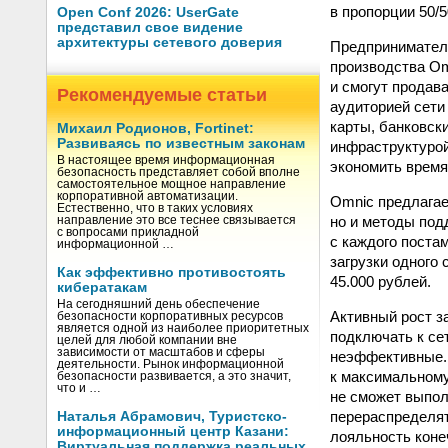
в пропорции 50/5
Open Conf 2026: UserGate
представил свое видение
архитектуры сетевого доверия
Предприниматели
производства Om
и смогут продав
Рекомендуемые статьи
аудиторией сети
карты, банковск
Михаил Родионов, Fortinet:
Развиваясь по известным законам
инфраструктурой
В настоящее время информационная
экономить время 
безопасность представляет собой вполне
самостоятельное мощное направление
корпоративной автоматизации.
Omnic предлагае
Естественно, что в таких условиях
но и методы под
направление это все теснее связывается
с вопросами прикладной
с каждого поста
информационной …
загрузки одного
Как эффективно противостоять
45.000 рублей.
кибератакам
На сегодняшний день обеспечение
Активный рост з
безопасности корпоративных ресурсов
является одной из наиболее приоритетных
подключать к се
целей для любой компании вне
зависимости от масштабов и сферы
неэффективные. 
деятельности. Рынок информационной
к максимальному
безопасности развивается, а это значит,
что и …
не сможет выпол
перераспределят
Наталья Абрамович, Туристско-
информационный центр Казани:
лояльность коне
Виртуальная поддержка реальных