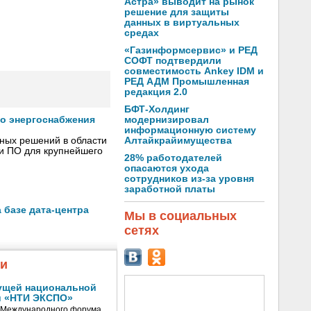
Астра» выводит на рынок
решение для защиты
данных в виртуальных
средах
«Газинформсервис» и РЕД
СОФТ подтвердили
совместимость Ankey IDM и
РЕД АДМ Промышленная
редакция 2.0
БФТ-Холдинг
модернизировал
го энергоснабжения
информационную систему
Алтайкрайимущества
сных решений в области
 и ПО для крупнейшего
28% работодателей
опасаются ухода
сотрудников из-за уровня
заработной платы
 базе дата-центра
Мы в социальных
сетях
жи
ущей национальной
и «НТИ ЭКСПО»
V Международного форума