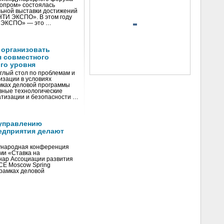
нопром» состоялась
ьной выставки достижений
«НТИ ЭКСПО». В этом году
И ЭКСПО» — это …
 организовать
я совместного
го уровня
глый стол по проблемам и
зации в условиях
мках деловой программы
вные технологические
тизации и безопасности …
управлению
едприятия делают
ународная конференция
ми «Ставка на
инар Ассоциации развития
CE Moscow Spring
рамках деловой