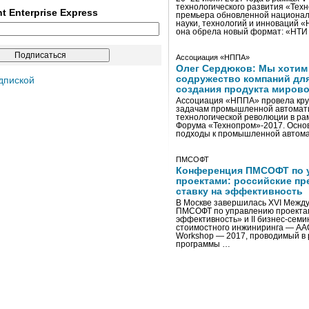
технологического развития «Тех
ent Enterprise Express
премьера обновленной национал
науки, технологий и инноваций 
она обрела новый формат: «НТ
Ассоциация «НППА»
Олег Сердюков: Мы хотим
содружество компаний дл
дпиской
создания продукта мирово
Ассоциация «НППА» провела кру
задачам промышленной автомати
технологической революции в ра
Форума «Технопром»-2017. Осно
подходы к промышленной автома
ПМСОФТ
Конференция ПМСОФТ по 
проектами: российские пр
ставку на эффективность
В Москве завершилась XVI Межд
ПМСОФТ по управлению проекта
эффективность» и II бизнес-сем
стоимостного инжиниринга — AA
Workshop — 2017, проводимый в 
программы …