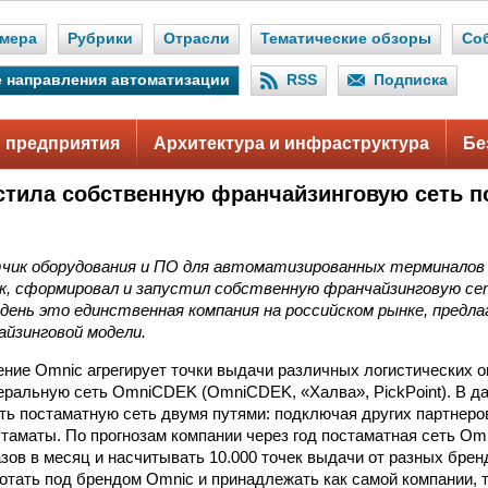
мера
Рубрики
Отрасли
Тематические обзоры
Со
 направления автоматизации
RSS
Подписка
 предприятия
Архитектура и инфраструктура
Бе
стила собственную франчайзинговую сеть п
тчик оборудования и ПО для автоматизированных терминалов
ок, сформировал и запустил собственную франчайзинговую с
 день это единственная компания на российском рынке, пред
айзинговой модели.
ние Omnic агрегирует точки выдачи различных логистических о
ральную сеть OmniCDEK (OmniCDEK, «Халва», PickPoint). В д
ть постаматную сеть двумя путями: подключая других партнеро
таматы. По прогнозам компании через год постаматная сеть Om
казов в месяц и насчитывать 10.000 точек выдачи от разных бре
ботать под брендом Omnic и принадлежать как самой компании, 