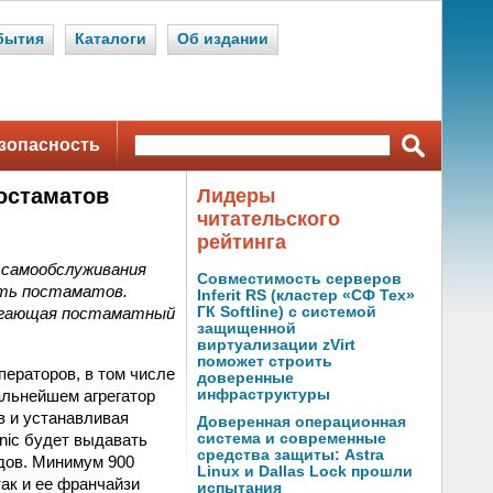
бытия
Каталоги
Об издании
зопасность
остаматов
Лидеры
читательского
рейтинга
 самообслуживания
Совместимость серверов
еть постаматов.
Inferit RS (кластер «СФ Тех»
лагающая постаматный
ГК Softline) с системой
защищенной
виртуализации zVirt
поможет строить
ператоров, в том числе
доверенные
альнейшем агрегатор
инфраструктуры
в и устанавливая
Доверенная операционная
nic будет выдавать
система и современные
средства защиты: Astra
ндов. Минимум 900
Linux и Dallas Lock прошли
так и ее франчайзи
испытания