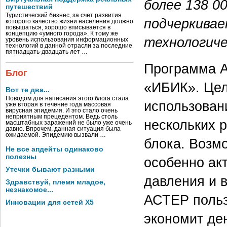
более 138 0
путешествий
Туристический бизнес, за счет развития
подчеркивае
которого качество жизни населения должно
повышаться, хорошо вписывается в
концепцию «умного города». К тому же
технологиче
уровень использования информационных
технологий в данной отрасли за последние
пятнадцать-двадцать лет …
Программа А
Блог
«ИБИК». Це
Вот те два...
Поводом для написания этого блога стала
использован
уже вторая в течение года массовая
вирусная эпидемия. И это стало очень
неприятным прецедентом. Ведь столь
нескольких р
масштабных заражений не было уже очень
давно. Впрочем, данная ситуация была
ожидаемой. Эпидемию вызвали …
блока. Возм
Не все апдейты одинаково
полезны
особенно ак
Утечки бывают разными
давления и 
Здравствуй, племя младое,
незнакомое...
АСТЕР польз
Инновации для сетей X5
экономит ден