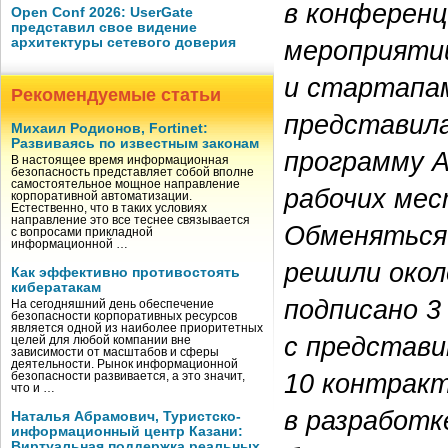
в конферен
Open Conf 2026: UserGate
представил свое видение
мероприяти
архитектуры сетевого доверия
и стартапам
Рекомендуемые статьи
представил
Михаил Родионов, Fortinet:
Развиваясь по известным законам
программу А
В настоящее время информационная
безопасность представляет собой вполне
самостоятельное мощное направление
рабочих мес
корпоративной автоматизации.
Естественно, что в таких условиях
направление это все теснее связывается
Обменяться
с вопросами прикладной
информационной …
решили окол
Как эффективно противостоять
кибератакам
подписано 3
На сегодняшний день обеспечение
безопасности корпоративных ресурсов
является одной из наиболее приоритетных
с представи
целей для любой компании вне
зависимости от масштабов и сферы
деятельности. Рынок информационной
10 контракт
безопасности развивается, а это значит,
что и …
в разработк
Наталья Абрамович, Туристско-
информационный центр Казани:
Виртуальная поддержка реальных