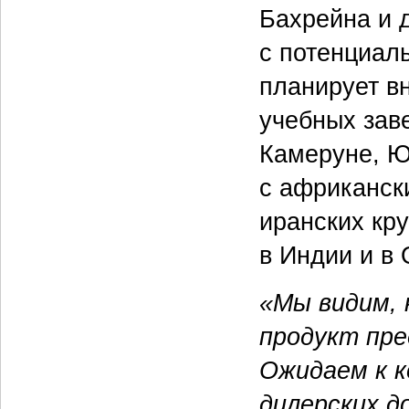
Бахрейна и д
с потенциал
планирует в
учебных зав
Камеруне, ЮА
с африканск
иранских кр
в Индии и в
«Мы видим, 
продукт пр
Ожидаем к к
дилерских д