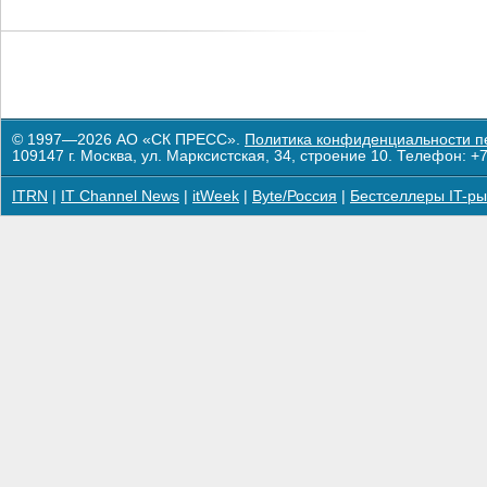
© 1997—2026 АО «СК ПРЕСС».
Политика конфиденциальности п
109147 г. Москва, ул. Марксистская, 34, строение 10. Телефон: +7
ITRN
|
IT Channel News
|
itWeek
|
Byte/Россия
|
Бестселлеры IT-ры