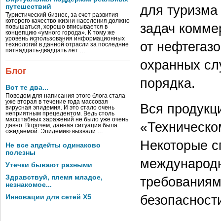
для туризма
путешествий
Туристический бизнес, за счет развития
которого качество жизни населения должно
задач комме
повышаться, хорошо вписывается в
концепцию «умного города». К тому же
уровень использования информационных
от нефтегазо
технологий в данной отрасли за последние
пятнадцать-двадцать лет …
охранных сл
Блог
порядка.
Вот те два...
Поводом для написания этого блога стала
уже вторая в течение года массовая
Вся продукц
вирусная эпидемия. И это стало очень
неприятным прецедентом. Ведь столь
масштабных заражений не было уже очень
«Техническо
давно. Впрочем, данная ситуация была
ожидаемой. Эпидемию вызвали …
Некоторые с
Не все апдейты одинаково
полезны
международн
Утечки бывают разными
Здравствуй, племя младое,
требованиям
незнакомое...
безопасност
Инновации для сетей X5