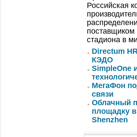
Российская ко
производител
распределени
поставщиком 
стадиона в м
Directum HR
КЭДО
SimpleOne 
технологич
МегаФон по
связи
Облачный п
площадку в 
Shenzhen