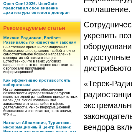
Open Conf 2026: UserGate
соглашение.
представил свое видение
архитектуры сетевого доверия
Сотрудничест
Рекомендуемые статьи
укрепить по
Михаил Родионов, Fortinet:
Развиваясь по известным законам
оборудовани
В настоящее время информационная
безопасность представляет собой вполне
самостоятельное мощное направление
и доступные
корпоративной автоматизации.
Естественно, что в таких условиях
направление это все теснее связывается
дистрибьюто
с вопросами прикладной
информационной …
Как эффективно противостоять
«Терек-Ради
кибератакам
На сегодняшний день обеспечение
радиостанци
безопасности корпоративных ресурсов
является одной из наиболее приоритетных
целей для любой компании вне
экстремальн
зависимости от масштабов и сферы
деятельности. Рынок информационной
безопасности развивается, а это значит,
законодател
что и …
Наталья Абрамович, Туристско-
вендора вкл
информационный центр Казани:
Виртуальная поддержка реальных