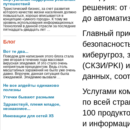
путешествий
решения: от
Туристический бизнес, за счет развития
которого качество жизни населения должно
до автомати
повышаться, хорошо вписывается в
концепцию «умного города». К тому же
уровень использования информационных
технологий в данной отрасли за последние
пятнадцать-двадцать лет …
Главный при
Блог
безопасност
Вот те два...
киберугроз,
Поводом для написания этого блога стала
уже вторая в течение года массовая
(СКЗИ/PKI) 
вирусная эпидемия. И это стало очень
неприятным прецедентом. Ведь столь
масштабных заражений не было уже очень
данных, соо
давно. Впрочем, данная ситуация была
ожидаемой. Эпидемию вызвали …
Не все апдейты одинаково
Услугами ко
полезны
Утечки бывают разными
по всей стр
Здравствуй, племя младое,
незнакомое...
100 продукт
Инновации для сетей X5
и информаци