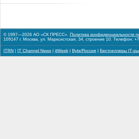
© 1997—2026 АО «СК ПРЕСС».
Политика конфиденциальности п
109147 г. Москва, ул. Марксистская, 34, строение 10. Телефон: +7
ITRN
|
IT Channel News
|
itWeek
|
Byte/Россия
|
Бестселлеры IT-ры