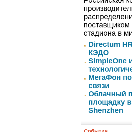
Российская ко
производител
распределени
поставщиком 
стадиона в м
Directum HR
КЭДО
SimpleOne 
технологич
МегаФон по
связи
Облачный п
площадку в 
Shenzhen
События