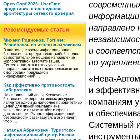
современны
Open Conf 2026: UserGate
представил свое видение
архитектуры сетевого доверия
информации
направлено 
Рекомендуемые статьи
независимос
Михаил Родионов, Fortinet:
Развиваясь по известным законам
и соответст
В настоящее время информационная
безопасность представляет собой вполне
самостоятельное мощное направление
по укреплен
корпоративной автоматизации.
Естественно, что в таких условиях
направление это все теснее связывается
с вопросами прикладной
«Нева-Автом
информационной …
Как эффективно противостоять
и эффективн
кибератакам
На сегодняшний день обеспечение
компаниям у
безопасности корпоративных ресурсов
является одной из наиболее приоритетных
целей для любой компании вне
зависимости от масштабов и сферы
и обеспечив
деятельности. Рынок информационной
безопасности развивается, а это значит,
что и …
Системный и
Наталья Абрамович, Туристско-
инструменты
информационный центр Казани:
Виртуальная поддержка реальных