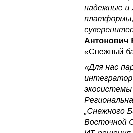
надежные и 
платформы,
суверените
Антонович 
«Снежный ба
«Для нас п
интегратор
экосистемы 
Региональна
„Снежного Б
Восточной С
ИТ-решения.