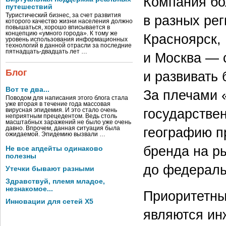
Компания бо
путешествий
Туристический бизнес, за счет развития
в разных рег
которого качество жизни населения должно
повышаться, хорошо вписывается в
концепцию «умного города». К тому же
Красноярск, 
уровень использования информационных
технологий в данной отрасли за последние
пятнадцать-двадцать лет …
и Москва — 
Блог
и развивать
Вот те два...
За плечами 
Поводом для написания этого блога стала
уже вторая в течение года массовая
государстве
вирусная эпидемия. И это стало очень
неприятным прецедентом. Ведь столь
масштабных заражений не было уже очень
географию п
давно. Впрочем, данная ситуация была
ожидаемой. Эпидемию вызвали …
бренда на р
Не все апдейты одинаково
полезны
до федераль
Утечки бывают разными
Здравствуй, племя младое,
незнакомое...
Приоритетны
Инновации для сетей X5
являются ин