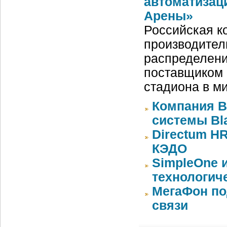
автоматизац
Арены»
Российская ко
производител
распределени
поставщиком 
стадиона в м
Компания 
системы Bla
Directum HR
КЭДО
SimpleOne 
технологич
МегаФон по
связи