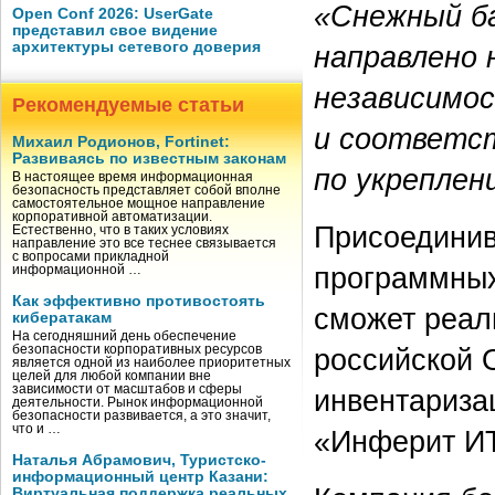
«Снежный б
Open Conf 2026: UserGate
представил свое видение
архитектуры сетевого доверия
направлено 
независимос
Рекомендуемые статьи
и соответст
Михаил Родионов, Fortinet:
Развиваясь по известным законам
по укреплен
В настоящее время информационная
безопасность представляет собой вполне
самостоятельное мощное направление
корпоративной автоматизации.
Присоединив
Естественно, что в таких условиях
направление это все теснее связывается
с вопросами прикладной
программных
информационной …
Как эффективно противостоять
сможет реал
кибератакам
На сегодняшний день обеспечение
российской
безопасности корпоративных ресурсов
является одной из наиболее приоритетных
целей для любой компании вне
зависимости от масштабов и сферы
инвентариза
деятельности. Рынок информационной
безопасности развивается, а это значит,
что и …
«Инферит И
Наталья Абрамович, Туристско-
информационный центр Казани:
Виртуальная поддержка реальных