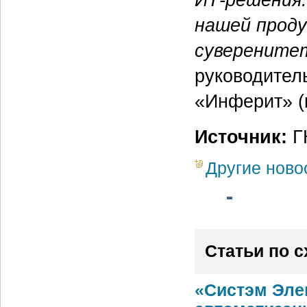
нашей проду
суверените
руководител
«Инферит» (к
Источник:
ГК
Другие ново
Статьи по 
«Систэм Эле