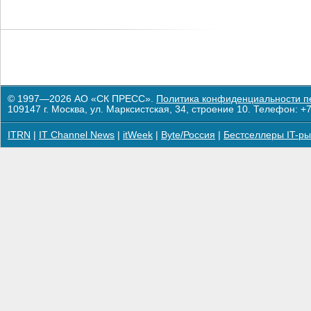
© 1997—2026 АО «СК ПРЕСС».
Политика конфиденциальности п
109147 г. Москва, ул. Марксистская, 34, строение 10. Телефон: +7
ITRN
|
IT Channel News
|
itWeek
|
Byte/Россия
|
Бестселлеры IT-ры