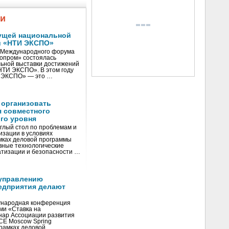
жи
ущей национальной
и «НТИ ЭКСПО»
V Международного форума
нопром» состоялась
ьной выставки достижений
«НТИ ЭКСПО». В этом году
И ЭКСПО» — это …
 организовать
я совместного
го уровня
глый стол по проблемам и
зации в условиях
мках деловой программы
вные технологические
тизации и безопасности …
управлению
едприятия делают
ународная конференция
ми «Ставка на
инар Ассоциации развития
CE Moscow Spring
рамках деловой