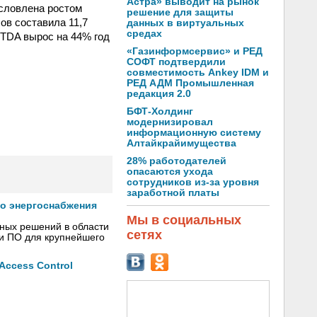
Астра» выводит на рынок
условлена ростом
решение для защиты
ов составила 11,7
данных в виртуальных
средах
ITDA вырос на 44% год
«Газинформсервис» и РЕД
СОФТ подтвердили
совместимость Ankey IDM и
РЕД АДМ Промышленная
редакция 2.0
БФТ-Холдинг
модернизировал
информационную систему
Алтайкрайимущества
28% работодателей
опасаются ухода
сотрудников из-за уровня
заработной платы
го энергоснабжения
Мы в социальных
сных решений в области
сетях
 и ПО для крупнейшего
ccess Control