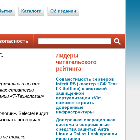
бытия
Каталоги
Об издании
зопасность
-
Лидеры
читательского
рейтинга
Совместимость серверов
рмишяна и прочих
Inferit RS (кластер «СФ Тех»
ГК Softline) с системой
мках стратегии
защищенной
нии «Т-Технологии»
виртуализации zVirt
поможет строить
доверенные
инфраструктуры
логии». Selectel видит
изовать потенциал
Доверенная операционная
система и современные
средства защиты: Astra
Linux и Dallas Lock прошли
о не только
испытания