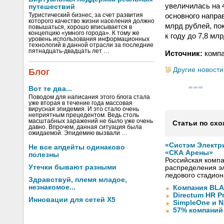
увеличилась на 
путешествий
основного напра
Туристический бизнес, за счет развития
которого качество жизни населения должно
млрд рублей, по
повышаться, хорошо вписывается в
концепцию «умного города». К тому же
к году до 7,8 мл
уровень использования информационных
технологий в данной отрасли за последние
пятнадцать-двадцать лет …
Источник:
компа
Другие новости
Блог
Вот те два...
Поводом для написания этого блога стала
уже вторая в течение года массовая
вирусная эпидемия. И это стало очень
неприятным прецедентом. Ведь столь
масштабных заражений не было уже очень
Статьи по схо
давно. Впрочем, данная ситуация была
ожидаемой. Эпидемию вызвали …
«Систэм Электр
Не все апдейты одинаково
«СКА Арены»
полезны
Российская компа
Утечки бывают разными
распределения эл
ледового стадион
Здравствуй, племя младое,
незнакомое...
Компания BLA
Directum HR P
Инновации для сетей X5
SimpleOne и 
57% компаний