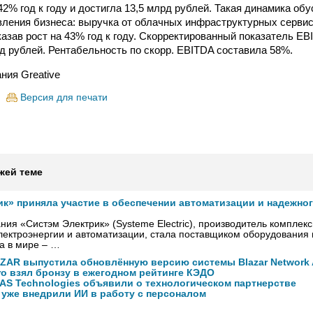
42% год к году и достигла 13,5 млрд рублей. Такая динамика об
вления бизнеса: выручка от облачных инфраструктурных сервис
казав рост на 43% год к году. Скорректированный показатель EB
рд рублей. Рентабельность по скорр. EBITDA составила 58%.
ния Greative
Версия для печати
жей теме
ик» приняла участие в обеспечении автоматизации и надежно
ния «Систэм Электрик» (Systeme Electric), производитель комплек
ектроэнергии и автоматизации, стала поставщиком оборудования
а в мире – …
ZAR выпустила обновлённую версию системы Blazar Network A
ro взял бронзу в ежегодном рейтинге КЭДО
NAS Technologies объявили о технологическом партнерстве
 уже внедрили ИИ в работу с персоналом