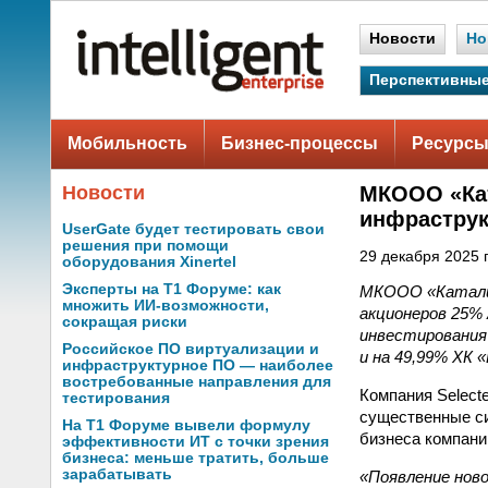
Новости
Но
Перспективные
Мобильность
Бизнес-процессы
Ресурсы
Новости
МКООО «Кат
инфраструк
UserGate будет тестировать свои
решения при помощи
29 декабря 2025 г
оборудования Xinertel
Эксперты на Т1 Форуме: как
МКООО «Каталит
множить ИИ-возможности,
акционеров 25%
сокращая риски
инвестирования 
Российское ПО виртуализации и
и на 49,99% ХК 
инфраструктурное ПО — наиболее
востребованные направления для
Компания Selecte
тестирования
существенные си
На Т1 Форуме вывели формулу
бизнеса компани
эффективности ИТ с точки зрения
бизнеса: меньше тратить, больше
зарабатывать
«Появление нов