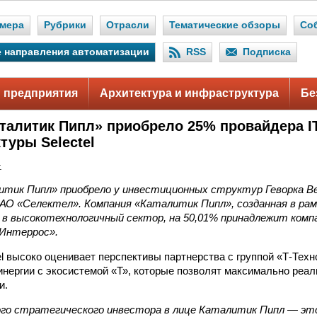
мера
Рубрики
Отрасли
Тематические обзоры
Со
 направления автоматизации
RSS
Подписка
 предприятия
Архитектура и инфраструктура
Бе
алитик Пипл» приобрело 25% провайдера IT
туры Selectel
.
ик Пипл» приобрело у инвестиционных структур Геворка Ве
 АО «Селектел». Компания «Каталитик Пипл», созданная в ра
в высокотехнологичный сектор, на 50,01% принадлежит компа
«Интеррос».
l высоко оценивает перспективы партнерства с группой «Т-Техно
нергии с экосистемой «Т», которые позволят максимально реал
и.
ого стратегического инвестора в лице Каталитик Пипл — эт