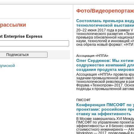
Фото/Видеорепорта
Состоялась премьера вед
 рассылки
технологической выставк
20–22 июня 2017 года в рамках 
технологического развития «Тех
ent Enterprise Express
премьера обновленной национал
науки, технологий и инноваций 
она обрела новый формат: «НТ
Ассоциация «НППА»
Олег Сердюков: Мы хотим
содружество компаний дл
дпиской
создания продукта мирово
Ассоциация «НППА» провела кру
задачам промышленной автомати
технологической революции в ра
Форума «Технопром»-2017. Осно
подходы к промышленной автома
ПМСОФТ
Конференция ПМСОФТ по 
проектами: российские пр
ставку на эффективность
В Москве завершилась XVI Межд
ПМСОФТ по управлению проекта
эффективность» и II бизнес-сем
стоимостного инжиниринга — AA
Workshop — 2017, проводимый в 