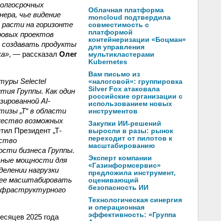
долгосрочных
Облачная платформа
ера, чье видение
moncloud подтвердила
 расти на горизонте
совместимость с
платформой
ровых проектов
контейнеризации «Боцман»
ь создавать продукты
для управления
ка»
, — рассказал
Олег
мультикластерами
Kubernetes
Вам письмо из
уры Selectel
«налоговой»: группировка
Silver Fox атаковала
ия Группы. Как один
российские организации с
зированной AI-
использованием новых
изы „Т“ в области
инструментов
жество возможных
Закупки ИИ-решений
тил Президент „Т-
выросли в разы: рынок
переходит от пилотов к
ество
масштабированию
сти бизнеса Группы.
Эксперт компании
ьные мощности для
«Газинформсервис»
делении нагрузки
предложила инструмент,
рее масштабировать
оценивающий
безопасность ИИ
инфраструктурного
Технологическая синергия
и операционная
эффективность: «Группа
месяцев 2025 года