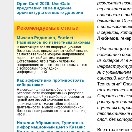
результат пози
Open Conf 2026: UserGate
представил свое видение
перспектив комп
архитектуры сетевого доверия
совпадает с вид
ближайших 10 л
с использовани
Рекомендуемые статьи
и сервисы, кото
Любимов
, гене
Михаил Родионов, Fortinet:
Развиваясь по известным законам
В настоящее время информационная
«Инвестиция в к
безопасность представляет собой вполне
полностью соот
самостоятельное мощное направление
корпоративной автоматизации.
из лидеров AI в
Естественно, что в таких условиях
направление это все теснее связывается
инфраструктуры
с вопросами прикладной
AI с уникальны
информационной …
синергий, как д
Как эффективно противостоять
Технологии“
Ста
кибератакам
технологически
На сегодняшний день обеспечение
безопасности корпоративных ресурсов
Стратегическое
является одной из наиболее приоритетных
целей для любой компании вне
растущих потреб
зависимости от масштабов и сферы
с учетом строи
деятельности. Рынок информационной
безопасности развивается, а это значит,
перспективные 
что и …
слоя, без котор
Наталья Абрамович, Туристско-
информационный центр Казани:
Все стратегическ
Виртуальная поддержка реальных