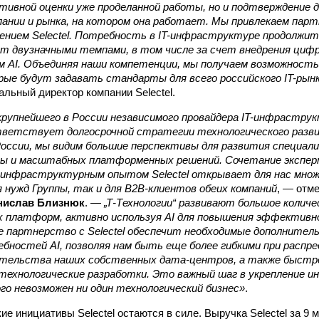
тивной оценки уже проделанной работы, но и подтверждение 
ании и рынка, на котором она работает. Мы привлекаем партн
ением Selectel. Потребность в IT-инфраструктуре продолжит
ет двузначными темпами, в том числе за счет внедрения циф
ем AI. Объединяя наши компетенции, мы получаем возможност
рые будут задавать стандарты для всего российского IT-рын
ральный директор компании Selectel.
рупнейшего в России независимого провайдера IT-инфраструкт
ветствует долгосрочной стратегии технологического развит
 России, мы видим большие перспективы для развития специали
 и масштабных платформенных решений. Сочетание эксперт
м инфраструктурным опытом Selectel открывает для нас мно
ля нужд Группы, так и для B2B-клиентов обеих компаний
, — отме
нислав Близнюк
. —
„Т-Технологии“ развивают большое колич
х платформ, активно используя AI для повышения эффективно
 партнерство с Selectel обеспечит необходимые дополнител
ностей AI, позволяя нам быть еще более гибкими при распре
тельства наших собственных дата-центров, а также быст
технологические разработки. Это важный шаг в укрепление 
ого невозможен ни один технологический бизнес»
.
ие инициативы Selectel остаются в силе. Выручка Selectel за 9 