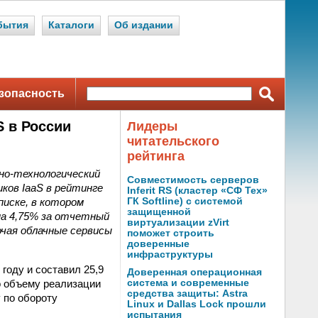
бытия
Каталоги
Об издании
зопасность
S в России
Лидеры
читательского
рейтинга
нно-технологический
Совместимость серверов
ков IaaS в рейтинге
Inferit RS (кластер «СФ Тех»
писке, в котором
ГК Softline) с системой
защищенной
 на 4,75% за отчетный
виртуализации zVirt
ючая облачные сервисы
поможет строить
доверенные
инфраструктуры
 году и составил 25,9
Доверенная операционная
о объему реализации
система и современные
средства защиты: Astra
 по обороту
Linux и Dallas Lock прошли
испытания