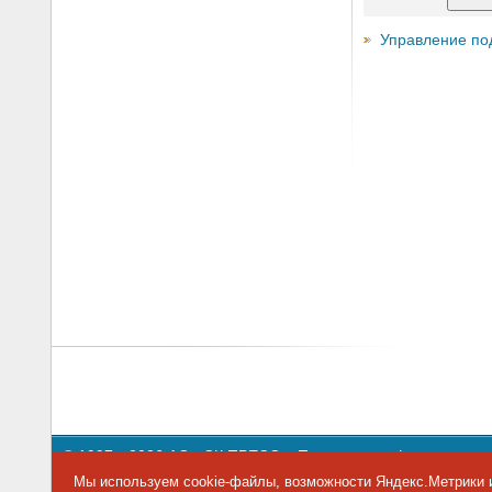
Управление по
© 1997—2026 АО «СК ПРЕСС».
Политика конфиденциальн
109147 г. Москва, ул. Марксистская, 34, строение 10. Теле
Мы используем cookie-файлы, возможности Яндекс.Метрики и