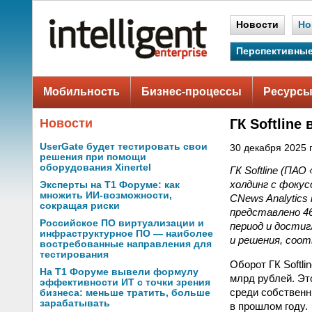
Новости
Но
Перспективные
Мобильность
Бизнес-процессы
Ресурсы
Новости
ГК Softline
UserGate будет тестировать свои
30 декабря 2025 г
решения при помощи
оборудования Xinertel
ГК Softline (ПА
холдинг с фокус
Эксперты на Т1 Форуме: как
множить ИИ-возможности,
CNews Analytics
сокращая риски
представлено 46
Российское ПО виртуализации и
период и достиг
инфраструктурное ПО — наиболее
и решения, соо
востребованные направления для
тестирования
Оборот ГК Softli
На Т1 Форуме вывели формулу
млрд рублей. Эт
эффективности ИТ с точки зрения
среди собственн
бизнеса: меньше тратить, больше
зарабатывать
в прошлом году.