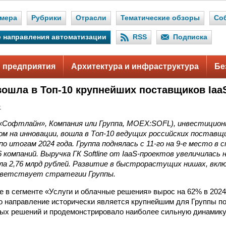
мера
Рубрики
Отрасли
Тематические обзоры
Со
 направления автоматизации
RSS
Подписка
 предприятия
Архитектура и инфраструктура
Бе
 вошла в Топ-10 крупнейших поставщиков Iaa
.
О «Софтлайн», Компания или Группа, MOEX:SOFL), инвестицио
ом на инновации, вошла в Топ-10 ведущих российских поставщи
 по итогам 2024 года. Группа поднялась с
11-го
на
9-е
место в с
 компаний. Выручка ГК Softline от IaaS-проектов увеличилась
ла 2,76 млрд рублей. Развитие в быстрорастущих нишах, вкл
тветствует стратегии Группы.
ne в сегменте «Услуги и облачные решения» вырос на 62% в 2024
о направление исторически является крупнейшим для Группы п
ых решений и продемонстрировало наиболее сильную динамику