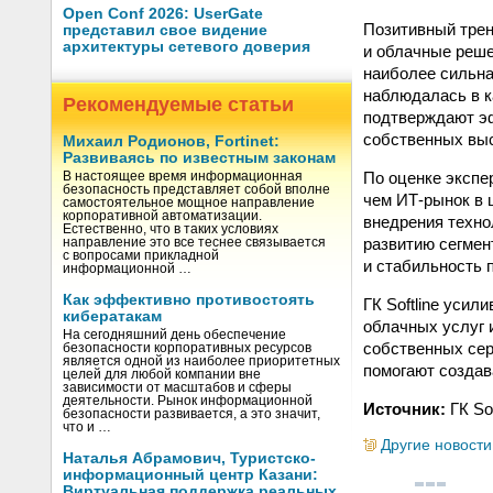
Open Conf 2026: UserGate
Позитивный тренд
представил свое видение
архитектуры сетевого доверия
и облачные реше
наиболее сильна
наблюдалась в к
Рекомендуемые статьи
подтверждают эф
собственных выс
Михаил Родионов, Fortinet:
Развиваясь по известным законам
По оценке экспе
В настоящее время информационная
безопасность представляет собой вполне
чем ИТ-рынок в 
самостоятельное мощное направление
корпоративной автоматизации.
внедрения техно
Естественно, что в таких условиях
развитию сегмен
направление это все теснее связывается
с вопросами прикладной
и стабильность 
информационной …
Как эффективно противостоять
ГК Softline уси
кибератакам
облачных услуг 
На сегодняшний день обеспечение
собственных сер
безопасности корпоративных ресурсов
является одной из наиболее приоритетных
помогают создав
целей для любой компании вне
зависимости от масштабов и сферы
деятельности. Рынок информационной
Источник:
ГК Sof
безопасности развивается, а это значит,
что и …
Другие новости
Наталья Абрамович, Туристско-
информационный центр Казани:
Виртуальная поддержка реальных