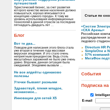
путешествий
Туристический бизнес, за счет развития
которого качество жизни населения должно
повышаться, хорошо вписывается в
Статьи по схо
концепцию «умного города». К тому же
уровень использования информационных
технологий в данной отрасли за последние
пятнадцать-двадцать лет …
«Систэм Электр
«СКА Арены»
Российская компа
Блог
распределения эл
ледового стадион
Вот те два...
Directum HR P
Поводом для написания этого блога стала
уже вторая в течение года массовая
SimpleOne и 
вирусная эпидемия. И это стало очень
57% компаний
неприятным прецедентом. Ведь столь
МегаФон подт
масштабных заражений не было уже очень
давно. Впрочем, данная ситуация была
ожидаемой. Эпидемию вызвали …
Не все апдейты одинаково
События
полезны
Утечки бывают разными
Подписка на
Здравствуй, племя младое,
незнакомое...
Intellig
Инновации для сетей X5
E-mail