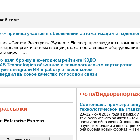
жей теме
ик» приняла участие в обеспечении автоматизации и надежно
ния «Систэм Электрик» (Systeme Electric), производитель комплек
ектроэнергии и автоматизации, стала поставщиком оборудования
а в мире – …
ro взял бронзу в ежегодном рейтинге КЭДО
NAS Technologies объявили о технологическом партнерстве
 уже внедрили ИИ в работу с персоналом
вердил высокое качество голосовой связи
Фото/Видеорепорта
Состоялась премьера вед
 рассылки
технологической выставк
20–22 июня 2017 года в рамках 
технологического развития «Тех
ent Enterprise Express
премьера обновленной национал
науки, технологий и инноваций 
она обрела новый формат: «НТ