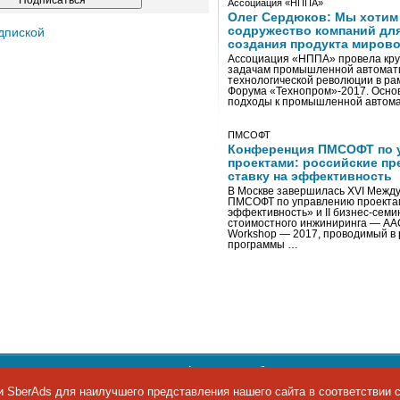
Ассоциация «НППА»
Олег Сердюков: Мы хотим
содружество компаний дл
дпиской
создания продукта мирово
Ассоциация «НППА» провела кру
задачам промышленной автомати
технологической революции в ра
Форума «Технопром»-2017. Осно
подходы к промышленной автома
ПМСОФТ
Конференция ПМСОФТ по 
проектами: российские пр
ставку на эффективность
В Москве завершилась XVI Межд
ПМСОФТ по управлению проекта
эффективность» и II бизнес-сем
стоимостного инжиниринга — AA
Workshop — 2017, проводимый в 
программы …
ости персональных данных
,
информация об авторских правах и п
фон: +7 495 974-22-60. Факс: +7 495 974-22-63. E-mail:
siteeditor@i
 SberAds для наилучшего представления нашего сайта в соответствии 