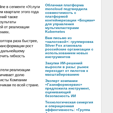
Облачная платформа
line в сегменте «Услуги
moncloud подтвердила
м квартале этого года
совместимость с
ений также
платформой
контейнеризации «Боцман»
езультаты
для управления
ей от реализации
мультикластерами
ниях.
Kubernetes
Вам письмо из
полтора раза быстрее,
«налоговой»: группировка
рансформации рост
Silver Fox атаковала
российские организации с
ь дальнейшему
использованием новых
чить гибкость
инструментов
Закупки ИИ-решений
выросли в разы: рынок
атели реализации
переходит от пилотов к
личивает долю
масштабированию
листы Компании
Эксперт компании
чикам по всей стране.
«Газинформсервис»
предложила инструмент,
оценивающий
безопасность ИИ
Технологическая синергия
и операционная
эффективность: «Группа