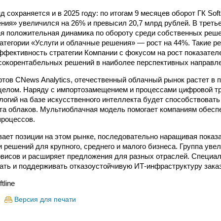
 сохраняется и в 2025 году: по итогам 9 месяцев оборот ГК Soft
ния» увеличился на 26% и превысил 20,7 млрд рублей. В третье
я положительная динамика по обороту среди собственных реш
атегории «Услуги и облачные решения» — рост на 44%. Такие р
фективность стратегии Компании с фокусом на рост показател
окорентабельных решений в наиболее перспективных направле
ртов CNews Analytics, отечественный облачный рынок растет в 
целом. Наряду с импортозамещением и процессами цифровой т
логий на базе искусственного интеллекта будет способствоват
та облаков. Мультиоблачная модель помогает компаниям обеспе
процессов.
ливает позиции на этом рынке, последовательно наращивая показ
и решений для крупного, среднего и малого бизнеса. Группа уве
висов и расширяет предложения для разных отраслей. Специа
ать и поддерживать отказоустойчивую ИТ-инфраструктуру заказ
tline
Версия для печати