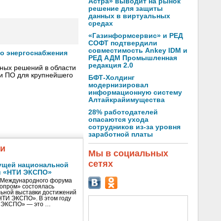
Астра» выводит на рынок
решение для защиты
данных в виртуальных
средах
«Газинформсервис» и РЕД
СОФТ подтвердили
совместимость Ankey IDM и
го энергоснабжения
РЕД АДМ Промышленная
редакция 2.0
сных решений в области
 и ПО для крупнейшего
БФТ-Холдинг
модернизировал
информационную систему
Алтайкрайимущества
28% работодателей
опасаются ухода
сотрудников из-за уровня
заработной платы
жи
Мы в социальных
сетях
ущей национальной
и «НТИ ЭКСПО»
V Международного форума
нопром» состоялась
ьной выставки достижений
«НТИ ЭКСПО». В этом году
И ЭКСПО» — это …