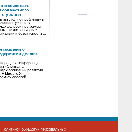
 организовать
я совместного
го уровня
глый стол по проблемам и
зации в условиях
мках деловой программы
вные технологические
тизации и безопасности …
управлению
едприятия делают
ународная конференция
ми «Ставка на
инар Ассоциации развития
CE Moscow Spring
рамках деловой
орядке использования материалов сайта
emag.ru
..
с
Политикой обработки персональных