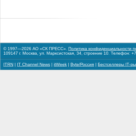
© 1997—2026 АО «СК ПРЕСС».
Политика конфиденциальности п
109147 г. Москва, ул. Марксистская, 34, строение 10. Телефон: +7
ITRN
|
IT Channel News
|
itWeek
|
Byte/Россия
|
Бестселлеры IT-ры