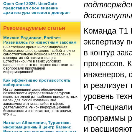
подтвержде
Open Conf 2026: UserGate
представил свое видение
архитектуры сетевого доверия
достигнуты
Рекомендуемые статьи
Команда Т1 
Михаил Родионов, Fortinet:
экспертизу 
Развиваясь по известным законам
В настоящее время информационная
в контур зак
безопасность представляет собой вполне
самостоятельное мощное направление
корпоративной автоматизации.
процессов. 
Естественно, что в таких условиях
направление это все теснее связывается
с вопросами прикладной
инженеров, 
информационной …
Как эффективно противостоять
и реализует
кибератакам
На сегодняшний день обеспечение
безопасности корпоративных ресурсов
уровень техн
является одной из наиболее приоритетных
целей для любой компании вне
зависимости от масштабов и сферы
ИТ-специали
деятельности. Рынок информационной
безопасности развивается, а это значит,
что и …
программы р
Наталья Абрамович, Туристско-
и расширяют
информационный центр Казани:
Виртуальная поддержка реальных