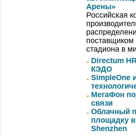
Арены»
Российская ко
производител
распределени
поставщиком 
стадиона в м
Directum HR
КЭДО
SimpleOne 
технологич
МегаФон по
связи
Облачный п
площадку в 
Shenzhen