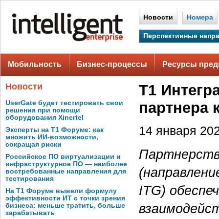
Новости
Номера
Перспективные напр
Мобильность
Бизнес-процессы
Ресурсы пред
Новости
Т1 Интегр
UserGate будет тестировать свои
партнера 
решения при помощи
оборудования Xinertel
14 января 202
Эксперты на Т1 Форуме: как
множить ИИ-возможности,
сокращая риски
Партнерство
Российское ПО виртуализации и
инфраструктурное ПО — наиболее
(направлени
востребованные направления для
тестирования
ITG) обеспе
На Т1 Форуме вывели формулу
эффективности ИТ с точки зрения
взаимодейст
бизнеса: меньше тратить, больше
зарабатывать