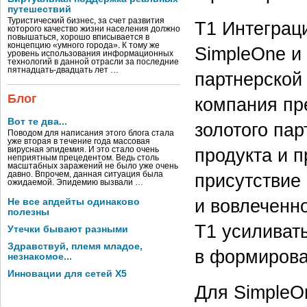
путешествий
Туристический бизнес, за счет развития
Т1 Интеграц
которого качество жизни населения должно
повышаться, хорошо вписывается в
концепцию «умного города». К тому же
SimpleOne и
уровень использования информационных
технологий в данной отрасли за последние
пятнадцать-двадцать лет …
партнерской
Блог
компания пр
Вот те два...
золотого пар
Поводом для написания этого блога стала
уже вторая в течение года массовая
продукта и 
вирусная эпидемия. И это стало очень
неприятным прецедентом. Ведь столь
масштабных заражений не было уже очень
присутствие
давно. Впрочем, данная ситуация была
ожидаемой. Эпидемию вызвали …
и вовлеченн
Не все апдейты одинаково
полезны
Т1 усиливать
Утечки бывают разными
Здравствуй, племя младое,
в формирова
незнакомое...
Инновации для сетей X5
Для SimpleOn