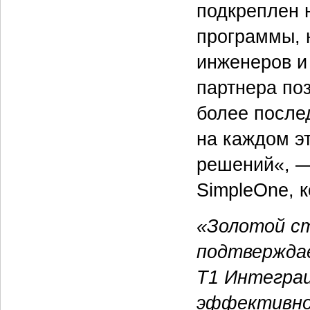
подкреплен 
программы, 
инженеров и
партнера по
более после
на каждом э
решений«, —
SimpleOne, 
«Золотой с
подтвержда
Т1 Интегра
эффективно