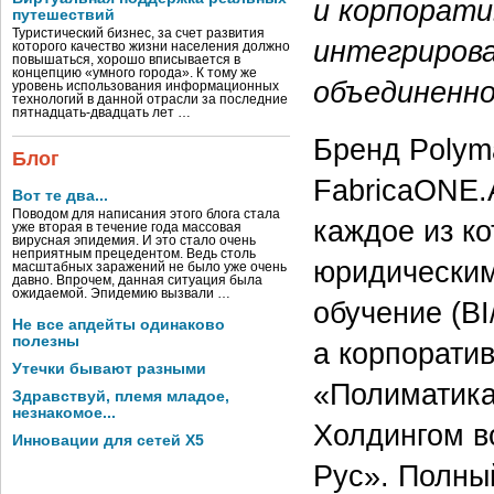
и корпорати
путешествий
Туристический бизнес, за счет развития
интегрирова
которого качество жизни населения должно
повышаться, хорошо вписывается в
концепцию «умного города». К тому же
объединенно
уровень использования информационных
технологий в данной отрасли за последние
пятнадцать-двадцать лет …
Бренд Polyma
Блог
FabricaONE.
Вот те два...
Поводом для написания этого блога стала
каждое из к
уже вторая в течение года массовая
вирусная эпидемия. И это стало очень
неприятным прецедентом. Ведь столь
юридическим
масштабных заражений не было уже очень
давно. Впрочем, данная ситуация была
ожидаемой. Эпидемию вызвали …
обучение (B
Не все апдейты одинаково
полезны
а корпорати
Утечки бывают разными
«Полиматика
Здравствуй, племя младое,
незнакомое...
Холдингом в
Инновации для сетей X5
Рус». Полны