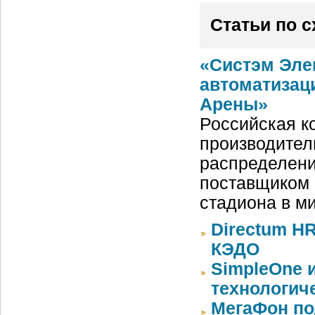
Статьи по 
«Систэм Эле
автоматизац
Арены»
Российская ко
производител
распределени
поставщиком 
стадиона в м
Directum HR
КЭДО
SimpleOne 
технологич
МегаФон по