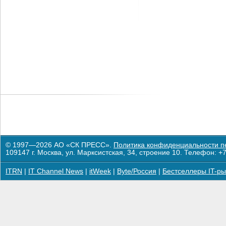
© 1997—2026 АО «СК ПРЕСС».
Политика конфиденциальности п
109147 г. Москва, ул. Марксистская, 34, строение 10. Телефон: +7
ITRN
|
IT Channel News
|
itWeek
|
Byte/Россия
|
Бестселлеры IT-ры