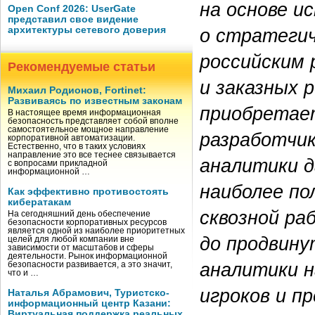
на основе и
Open Conf 2026: UserGate
представил свое видение
о стратеги
архитектуры сетевого доверия
российским
Рекомендуемые статьи
и заказных 
Михаил Родионов, Fortinet:
Развиваясь по известным законам
приобретае
В настоящее время информационная
безопасность представляет собой вполне
самостоятельное мощное направление
разработчи
корпоративной автоматизации.
Естественно, что в таких условиях
направление это все теснее связывается
аналитики д
с вопросами прикладной
информационной …
наиболее по
Как эффективно противостоять
кибератакам
сквозной ра
На сегодняшний день обеспечение
безопасности корпоративных ресурсов
является одной из наиболее приоритетных
до продвину
целей для любой компании вне
зависимости от масштабов и сферы
деятельности. Рынок информационной
аналитики н
безопасности развивается, а это значит,
что и …
игроков и п
Наталья Абрамович, Туристско-
информационный центр Казани:
Виртуальная поддержка реальных