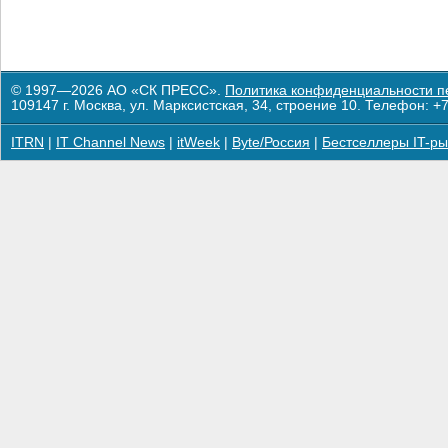
© 1997—2026 АО «СК ПРЕСС».
Политика конфиденциальности п
109147 г. Москва, ул. Марксистская, 34, строение 10. Телефон: +7
ITRN
|
IT Channel News
|
itWeek
|
Byte/Россия
|
Бестселлеры IT-ры