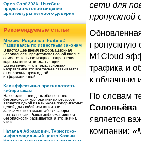
сети для по
Open Conf 2026: UserGate
представил свое видение
архитектуры сетевого доверия
пропускной 
Рекомендуемые статьи
Обновленная
Михаил Родионов, Fortinet:
пропускную с
Развиваясь по известным законам
В настоящее время информационная
M1Cloud эфф
безопасность представляет собой вполне
самостоятельное мощное направление
корпоративной автоматизации.
трафика и о
Естественно, что в таких условиях
направление это все теснее связывается
с вопросами прикладной
к облачным 
информационной …
Как эффективно противостоять
кибератакам
По словам т
На сегодняшний день обеспечение
безопасности корпоративных ресурсов
является одной из наиболее приоритетных
Соловьёва
целей для любой компании вне
зависимости от масштабов и сферы
деятельности. Рынок информационной
является ва
безопасности развивается, а это значит,
что и …
компании:
«
Наталья Абрамович, Туристско-
информационный центр Казани:
Виртуальная поддержка реальных