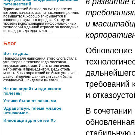
в развитие
путешествий
Туристический бизнес, за счет развития
требования
которого качество жизни населения должно
повышаться, хорошо вписывается в
концепцию «умного города». К тому же
и масштаби
уровень использования информационных
технологий в данной отрасли за последние
пятнадцать-двадцать лет …
корпоративн
Блог
Обновление 
Вот те два...
Поводом для написания этого блога стала
технологиче
уже вторая в течение года массовая
вирусная эпидемия. И это стало очень
неприятным прецедентом. Ведь столь
дальнейшего
масштабных заражений не было уже очень
давно. Впрочем, данная ситуация была
ожидаемой. Эпидемию вызвали …
требований 
Не все апдейты одинаково
и отказоусто
полезны
Утечки бывают разными
В сочетании
Здравствуй, племя младое,
незнакомое...
обновленная
Инновации для сетей X5
стабильную 