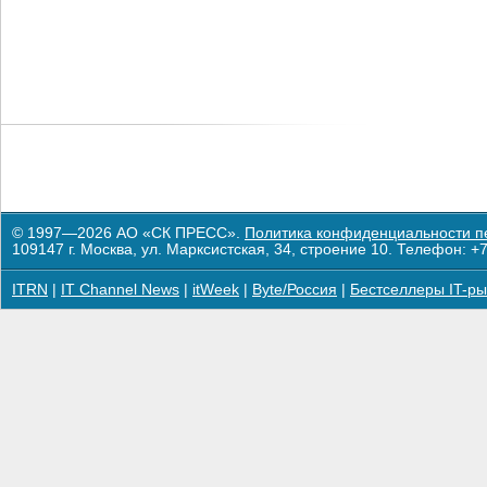
© 1997—2026 АО «СК ПРЕСС».
Политика конфиденциальности п
109147 г. Москва, ул. Марксистская, 34, строение 10. Телефон: +7
ITRN
|
IT Channel News
|
itWeek
|
Byte/Россия
|
Бестселлеры IT-ры