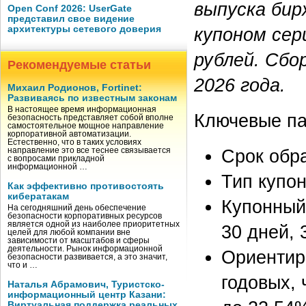
выпуска бир
Open Conf 2026: UserGate
представил свое видение
архитектуры сетевого доверия
купоном сер
рублей. Сбо
Рекомендуемые статьи
2026 года.
Михаил Родионов, Fortinet:
Развиваясь по известным законам
В настоящее время информационная
Ключевые па
безопасность представляет собой вполне
самостоятельное мощное направление
корпоративной автоматизации.
Естественно, что в таких условиях
Срок обра
направление это все теснее связывается
с вопросами прикладной
информационной …
Тип купо
Как эффективно противостоять
кибератакам
Купонный
На сегодняшний день обеспечение
безопасности корпоративных ресурсов
является одной из наиболее приоритетных
30 дней,
целей для любой компании вне
зависимости от масштабов и сферы
деятельности. Рынок информационной
Ориентир
безопасности развивается, а это значит,
что и …
годовых, 
Наталья Абрамович, Туристско-
информационный центр Казани:
Виртуальная поддержка реальных