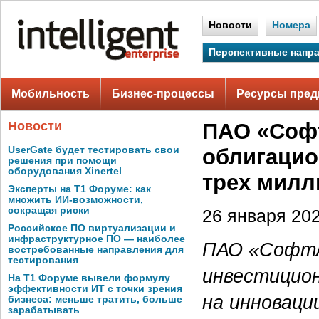
Новости
Номера
Перспективные напр
Мобильность
Бизнес-процессы
Ресурсы пред
Новости
ПАО «Соф
UserGate будет тестировать свои
облигацио
решения при помощи
оборудования Xinertel
трех милл
Эксперты на Т1 Форуме: как
множить ИИ-возможности,
сокращая риски
26 января 202
Российское ПО виртуализации и
инфраструктурное ПО — наиболее
ПАО «Софтла
востребованные направления для
тестирования
инвестицион
На Т1 Форуме вывели формулу
эффективности ИТ с точки зрения
на инноваци
бизнеса: меньше тратить, больше
зарабатывать