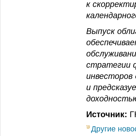
к скорректи
календарно
Выпуск обли
обеспечива
обслуживани
стратегии ф
инвесторов
и предсказу
доходностью
Источник:
ГК
Другие ново