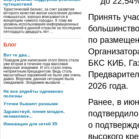
до 22,54
путешествий
Туристический бизнес, за счет развития
которого качество жизни населения должно
Принять уча
повышаться, хорошо вписывается в
концепцию «умного города». К тому же
уровень использования информационных
большинство
технологий в данной отрасли за последние
пятнадцать-двадцать лет …
по размещен
Блог
Организатор
Вот те два...
БКС КИБ, Га
Поводом для написания этого блога стала
уже вторая в течение года массовая
вирусная эпидемия. И это стало очень
неприятным прецедентом. Ведь столь
Предварител
масштабных заражений не было уже очень
давно. Впрочем, данная ситуация была
ожидаемой. Эпидемию вызвали …
2026 года.
Не все апдейты одинаково
полезны
Ранее, в ию
Утечки бывают разными
подтвердило
Здравствуй, племя младое,
незнакомое...
о подтвержд
Инновации для сетей X5
высокого кре