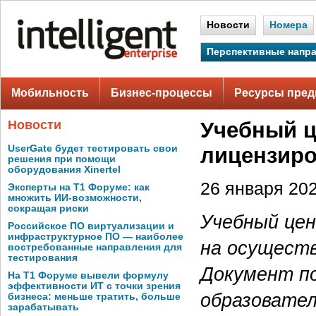
Новости
Номера
Перспективные напр
Мобильность
Бизнес-процессы
Ресурсы пред
Новости
Учебный ц
UserGate будет тестировать свои
лицензиро
решения при помощи
оборудования Xinertel
26 января 202
Эксперты на Т1 Форуме: как
множить ИИ-возможности,
сокращая риски
Учебный цен
Российское ПО виртуализации и
инфраструктурное ПО — наиболее
на осуществ
востребованные направления для
тестирования
Документ п
На Т1 Форуме вывели формулу
эффективности ИТ с точки зрения
образовател
бизнеса: меньше тратить, больше
зарабатывать