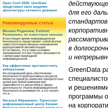
действующег
Open Conf 2026: UserGate
представил свое видение
архитектуры сетевого доверия
для его дал
стандартов.
Рекомендуемые статьи
корпоративн
Михаил Родионов, Fortinet:
Развиваясь по известным законам
рассматрив
В настоящее время информационная
безопасность представляет собой вполне
самостоятельное мощное направление
в долгосро
корпоративной автоматизации.
Естественно, что в таких условиях
направление это все теснее связывается
и непрерывн
с вопросами прикладной
информационной …
Как эффективно противостоять
GreenData р
кибератакам
На сегодняшний день обеспечение
безопасности корпоративных ресурсов
специалисто
является одной из наиболее приоритетных
целей для любой компании вне
зависимости от масштабов и сферы
и решениями
деятельности. Рынок информационной
безопасности развивается, а это значит,
что и …
программы о
Наталья Абрамович, Туристско-
на корпорат
информационный центр Казани:
Виртуальная поддержка реальных