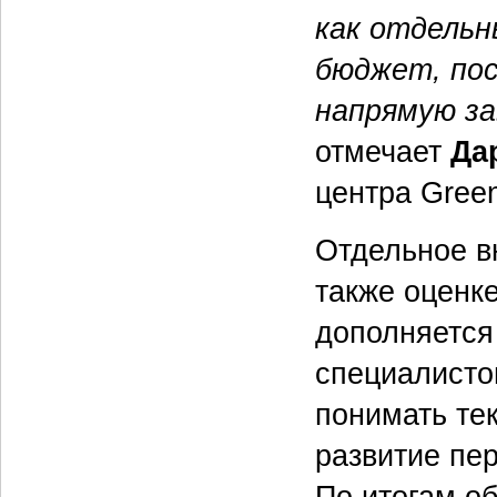
как отдельн
бюджет, пос
напрямую з
отмечает
Да
центра Gree
Отдельное в
также оценк
дополняется
специалистов
понимать те
развитие пе
По итогам о