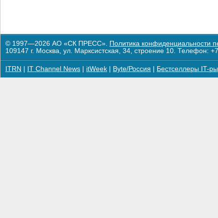
© 1997—2026 АО «СК ПРЕСС».
Политика конфиденциальности п
109147 г. Москва, ул. Марксистская, 34, строение 10. Телефон: +7
ITRN
|
IT Channel News
|
itWeek
|
Byte/Россия
|
Бестселлеры IT-ры