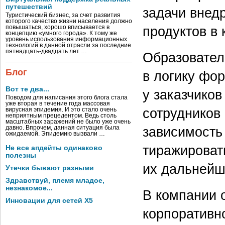
путешествий
задачи внед
Туристический бизнес, за счет развития
которого качество жизни населения должно
продуктов в 
повышаться, хорошо вписывается в
концепцию «умного города». К тому же
уровень использования информационных
технологий в данной отрасли за последние
пятнадцать-двадцать лет …
Образовател
Блог
в логику фо
Вот те два...
у заказчиков
Поводом для написания этого блога стала
уже вторая в течение года массовая
сотрудников
вирусная эпидемия. И это стало очень
неприятным прецедентом. Ведь столь
масштабных заражений не было уже очень
зависимость
давно. Впрочем, данная ситуация была
ожидаемой. Эпидемию вызвали …
тиражироват
Не все апдейты одинаково
полезны
их дальнейш
Утечки бывают разными
Здравствуй, племя младое,
незнакомое...
В компании о
Инновации для сетей X5
корпоративн