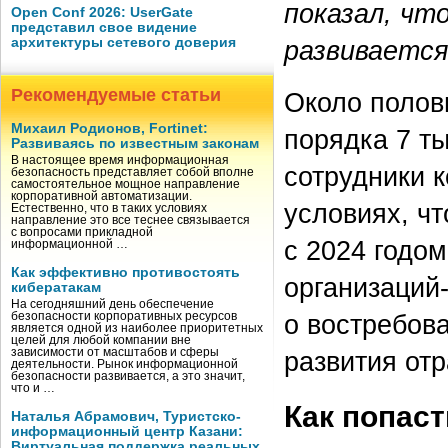
показал, чт
Open Conf 2026: UserGate
представил свое видение
архитектуры сетевого доверия
развиваетс
Рекомендуемые статьи
Около полов
Михаил Родионов, Fortinet:
порядка 7 ты
Развиваясь по известным законам
В настоящее время информационная
сотрудники 
безопасность представляет собой вполне
самостоятельное мощное направление
корпоративной автоматизации.
условиях, чт
Естественно, что в таких условиях
направление это все теснее связывается
с вопросами прикладной
с 2024 годо
информационной …
Как эффективно противостоять
организаций
кибератакам
На сегодняшний день обеспечение
о востребов
безопасности корпоративных ресурсов
является одной из наиболее приоритетных
целей для любой компании вне
зависимости от масштабов и сферы
развития отр
деятельности. Рынок информационной
безопасности развивается, а это значит,
что и …
Как попаст
Наталья Абрамович, Туристско-
информационный центр Казани:
Виртуальная поддержка реальных