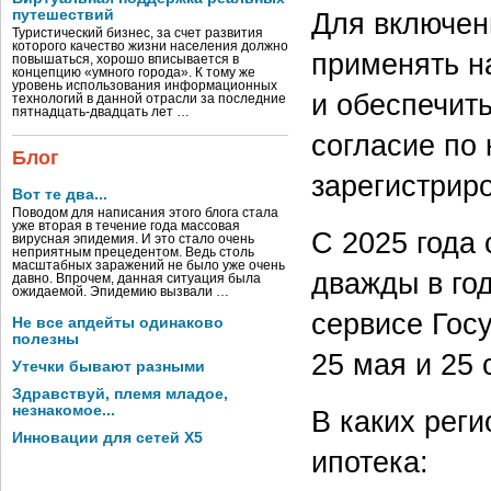
путешествий
Для включен
Туристический бизнес, за счет развития
которого качество жизни населения должно
применять н
повышаться, хорошо вписывается в
концепцию «умного города». К тому же
уровень использования информационных
и обеспечит
технологий в данной отрасли за последние
пятнадцать-двадцать лет …
согласие по
Блог
зарегистрир
Вот те два...
Поводом для написания этого блога стала
уже вторая в течение года массовая
С 2025 года
вирусная эпидемия. И это стало очень
неприятным прецедентом. Ведь столь
масштабных заражений не было уже очень
дважды в го
давно. Впрочем, данная ситуация была
ожидаемой. Эпидемию вызвали …
сервисе Гос
Не все апдейты одинаково
полезны
25 мая и 25 
Утечки бывают разными
Здравствуй, племя младое,
незнакомое...
В каких рег
Инновации для сетей X5
ипотека: