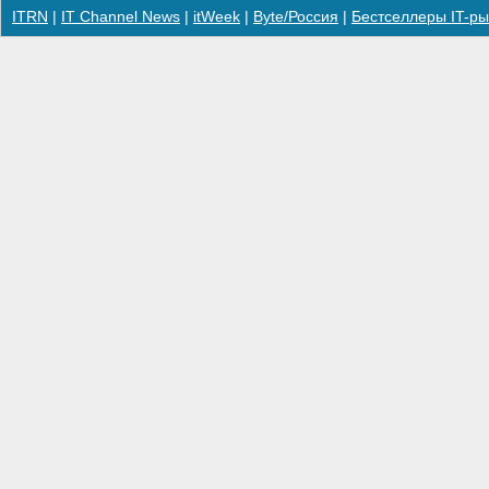
ITRN
|
IT Channel News
|
itWeek
|
Byte/Россия
|
Бестселлеры IT-ры