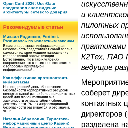
искусственн
Open Conf 2026: UserGate
представил свое видение
архитектуры сетевого доверия
и клиентско
пилотных п
Рекомендуемые статьи
использован
Михаил Родионов, Fortinet:
Развиваясь по известным законам
практиками
В настоящее время информационная
безопасность представляет собой вполне
самостоятельное мощное направление
К2Тех, ПАО 
корпоративной автоматизации.
Естественно, что в таких условиях
направление это все теснее связывается
ведущие раз
с вопросами прикладной
информационной …
Как эффективно противостоять
Мероприятие
кибератакам
На сегодняшний день обеспечение
соберет дире
безопасности корпоративных ресурсов
является одной из наиболее приоритетных
целей для любой компании вне
зависимости от масштабов и сферы
контактных 
деятельности. Рынок информационной
безопасности развивается, а это значит,
что и …
директоров 
Наталья Абрамович, Туристско-
разделена н
информационный центр Казани:
Виртуальная поддержка реальных