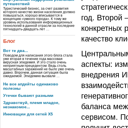
путешествий
стратегичес
Туристический бизнес, за счет развития
которого качество жизни населения должно
год. Второй 
повышаться, хорошо вписывается в
концепцию «умного города». К тому же
уровень использования информационных
конкретных 
технологий в данной отрасли за последние
пятнадцать-двадцать лет …
качество кли
Блог
Вот те два...
Центральным
Поводом для написания этого блога стала
уже вторая в течение года массовая
аспекты: изм
вирусная эпидемия. И это стало очень
неприятным прецедентом. Ведь столь
масштабных заражений не было уже очень
внедрения И
давно. Впрочем, данная ситуация была
ожидаемой. Эпидемию вызвали …
взаимодейст
Не все апдейты одинаково
полезны
генеративно
Утечки бывают разными
Здравствуй, племя младое,
баланса меж
незнакомое...
Инновации для сетей X5
сервисом. П
получит дост