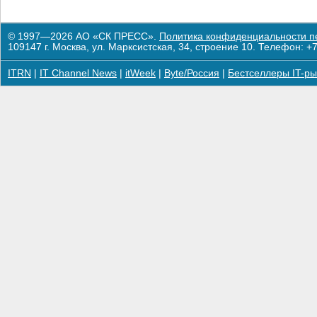
© 1997—2026 АО «СК ПРЕСС».
Политика конфиденциальности п
109147 г. Москва, ул. Марксистская, 34, строение 10. Телефон: +7
ITRN
|
IT Channel News
|
itWeek
|
Byte/Россия
|
Бестселлеры IT-ры