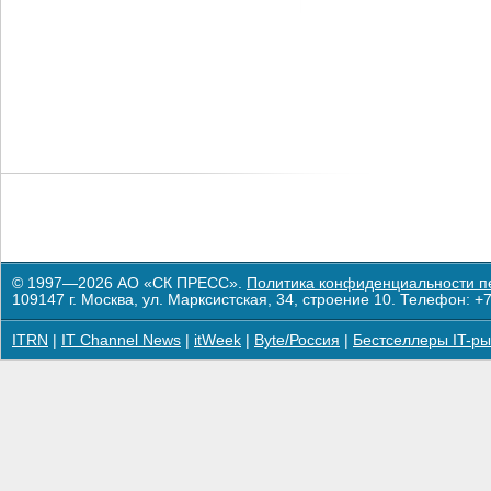
© 1997—2026 АО «СК ПРЕСС».
Политика конфиденциальности п
109147 г. Москва, ул. Марксистская, 34, строение 10. Телефон: +7
ITRN
|
IT Channel News
|
itWeek
|
Byte/Россия
|
Бестселлеры IT-ры