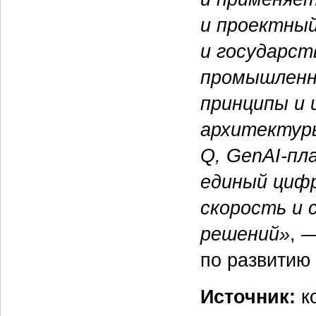
и проектный
и государст
промышленно
принципы и
архитектуры
Q, GenAI-п
единый цифр
скорость и 
решений»
, 
по развитию
Источник:
к