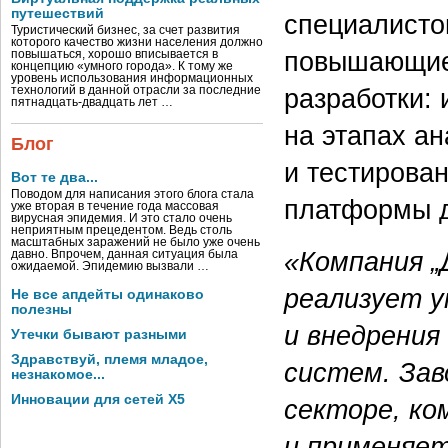
путешествий
специалисто
Туристический бизнес, за счет развития
которого качество жизни населения должно
повышающие
повышаться, хорошо вписывается в
концепцию «умного города». К тому же
уровень использования информационных
разработки:
технологий в данной отрасли за последние
пятнадцать-двадцать лет …
на этапах ан
Блог
и тестирован
Вот те два...
Поводом для написания этого блога стала
платформы д
уже вторая в течение года массовая
вирусная эпидемия. И это стало очень
неприятным прецедентом. Ведь столь
масштабных заражений не было уже очень
«Компания 
давно. Впрочем, данная ситуация была
ожидаемой. Эпидемию вызвали …
реализует у
Не все апдейты одинаково
полезны
и внедрения
Утечки бывают разными
Здравствуй, племя младое,
систем. Зав
незнакомое...
Инновации для сетей X5
секторе, ко
и применяе