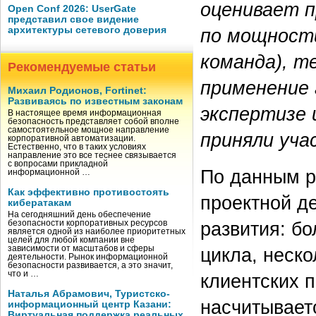
оценивает п
Open Conf 2026: UserGate
представил свое видение
архитектуры сетевого доверия
по мощност
команда), т
Рекомендуемые статьи
применение 
Михаил Родионов, Fortinet:
Развиваясь по известным законам
экспертизе 
В настоящее время информационная
безопасность представляет собой вполне
самостоятельное мощное направление
приняли уча
корпоративной автоматизации.
Естественно, что в таких условиях
направление это все теснее связывается
с вопросами прикладной
По данным р
информационной …
Как эффективно противостоять
проектной д
кибератакам
На сегодняшний день обеспечение
развития: б
безопасности корпоративных ресурсов
является одной из наиболее приоритетных
целей для любой компании вне
зависимости от масштабов и сферы
цикла, неск
деятельности. Рынок информационной
безопасности развивается, а это значит,
что и …
клиентских п
Наталья Абрамович, Туристско-
насчитывает
информационный центр Казани:
Виртуальная поддержка реальных