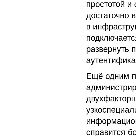
простотой и
достаточно 
в инфраструк
подключаетс
развернуть 
аутентифика
Ещё одним п
администрир
двухфакторн
узкоспециал
информацион
справится б