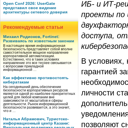
ИБ- и ИТ-ре
Open Conf 2026: UserGate
представил свое видение
архитектуры сетевого доверия
проекты по
двухфактор
Рекомендуемые статьи
доступа, о
Михаил Родионов, Fortinet:
Развиваясь по известным законам
кибербезопа
В настоящее время информационная
безопасность представляет собой вполне
самостоятельное мощное направление
корпоративной автоматизации.
В условиях,
Естественно, что в таких условиях
направление это все теснее связывается
с вопросами прикладной
гарантией з
информационной …
Как эффективно противостоять
необходимос
кибератакам
На сегодняшний день обеспечение
личности ст
безопасности корпоративных ресурсов
является одной из наиболее приоритетных
целей для любой компании вне
зависимости от масштабов и сферы
дополнитель
деятельности. Рынок информационной
безопасности развивается, а это значит,
что и …
уведомления
Наталья Абрамович, Туристско-
позволяют с
информационный центр Казани:
Виртуальная поддержка реальных