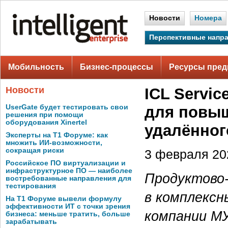
Новости
Номера
Перспективные напр
Мобильность
Бизнес-процессы
Ресурсы пред
Новости
ICL Servi
UserGate будет тестировать свои
для повыш
решения при помощи
оборудования Xinertel
удалённог
Эксперты на Т1 Форуме: как
множить ИИ-возможности,
сокращая риски
3 февраля 202
Российское ПО виртуализации и
инфраструктурное ПО — наиболее
Продуктово-
востребованные направления для
тестирования
в комплексн
На Т1 Форуме вывели формулу
эффективности ИТ с точки зрения
компании М
бизнеса: меньше тратить, больше
зарабатывать