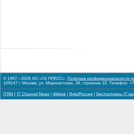
© 1997—2026 АО «СК ПРЕСС».
Политика конфиденциальности п
109147 г. Москва, ул. Марксистская, 34, строение 10. Телефон: +7
ITRN
|
IT Channel News
|
itWeek
|
Byte/Россия
|
Бестселлеры IT-ры