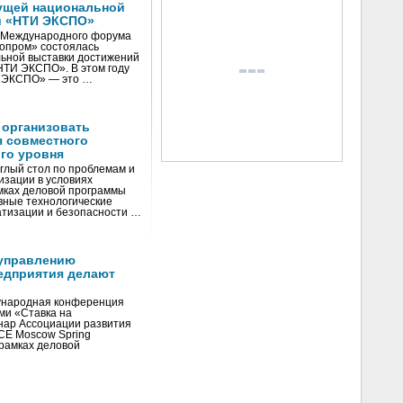
ущей национальной
и «НТИ ЭКСПО»
V Международного форума
нопром» состоялась
ьной выставки достижений
«НТИ ЭКСПО». В этом году
И ЭКСПО» — это …
 организовать
я совместного
го уровня
глый стол по проблемам и
зации в условиях
мках деловой программы
вные технологические
тизации и безопасности …
управлению
едприятия делают
ународная конференция
ми «Ставка на
инар Ассоциации развития
CE Moscow Spring
рамках деловой