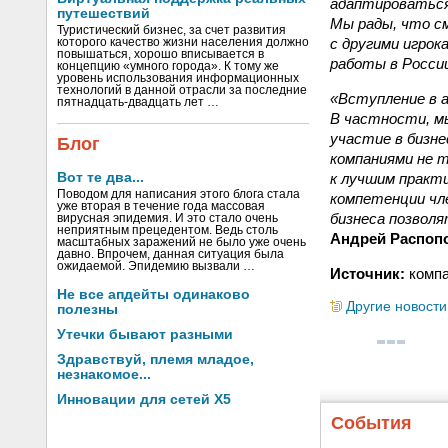
адаптироваться 
путешествий
Мы рады, что см
Туристический бизнес, за счет развития
с другими игрок
которого качество жизни населения должно
повышаться, хорошо вписывается в
работы в Росси
концепцию «умного города». К тому же
уровень использования информационных
технологий в данной отрасли за последние
«Вступление в 
пятнадцать-двадцать лет …
В частности, м
участие в бизн
Блог
компаниями не т
к лучшим практ
Вот те два...
Поводом для написания этого блога стала
компетенции чл
уже вторая в течение года массовая
бизнеса позвол
вирусная эпидемия. И это стало очень
неприятным прецедентом. Ведь столь
Андрей Распоп
масштабных заражений не было уже очень
давно. Впрочем, данная ситуация была
ожидаемой. Эпидемию вызвали …
Источник:
компа
Не все апдейты одинаково
Другие новости
полезны
Утечки бывают разными
Здравствуй, племя младое,
незнакомое...
Инновации для сетей X5
События