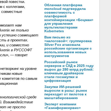
евой повестки.
Облачная платформа
м с коллегами,
moncloud подтвердила
ь совместные
совместимость с
платформой
контейнеризации «Боцман»
для управления
омогает нам
мультикластерами
xenix не только
Kubernetes
 и успешно совмещает
Вам письмо из
сть в проектах.
«налоговой»: группировка
ии, и совместно
Silver Fox атаковала
российские организации с
Axenix в РУССОФТ
использованием новых
асли»
, — говорит
инструментов
Российский рынок
серверов и СХД в 2025 году
нетворкинг на уровне
вырос до 280 млрд рублей:
тникам новые
ключевым драйвером
стали госзакупки и
у комитетов по самым
цифровизация
рмационная
Закупки ИИ-решений
выросли в разы: рынок
переходит от пилотов к
хнологической среде
масштабированию
й. Взаимодействие
Эксперт компании
ляют не просто
«Газинформсервис»