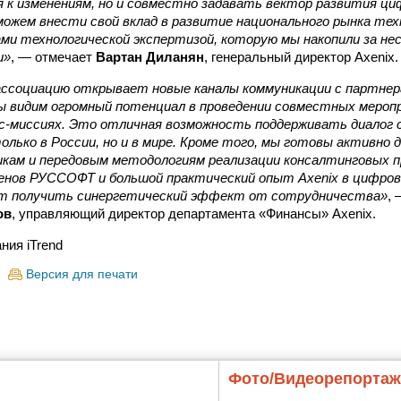
к изменениям, но и совместно задавать вектор развития ци
ожем внести свой вклад в развитие национального рынка тех
ами технологической экспертизой, которую мы накопили за н
и»
, — отмечает
Вартан Диланян
, генеральный директор Axenix.
ассоциацию открывает новые каналы коммуникации с партнера
ы видим огромный потенциал в проведении совместных меропр
ес-миссиях. Это отличная возможность поддерживать диалог 
олько в России, но и в мире. Кроме того, мы готовы активно
икам и передовым методологиям реализации консалтинговых п
енов РУССОФТ и большой практический опыт Axenix в цифро
ят получить синергетический эффект от сотрудничества»
,
ов
, управляющий директор департамента «Финансы» Axenix.
ния iTrend
Версия для печати
Фото/Видеорепорта