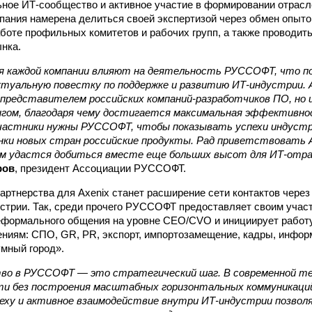
ное ИТ-сообщество и активное участие в формировании отрасл
мпания намерена делиться своей экспертизой через обмен опыто
аботе профильных комитетов и рабочих групп, а также проводит
нка.
я каждой компании влияют на деятельность РУССОФТ, что п
туальную повестку по поддержке и развитию ИТ-индустрии. A
 представителем российских компаний-разработчиков ПО, но
нгом, благодаря чему достигается максимальная эффективно
частники нужны РУССОФТ, чтобы показывать успехи индустр
нки новых стран российские продукты. Рад приветствовать 
нам удастся добиться вместе еще больших высот для ИТ-отр
ров
, президент Ассоциации РУССОФТ.
артнерства для Axenix станет расширение сети контактов через 
стрии. Так, среди прочего РУССОФТ предоставляет своим учас
еформального общения на уровне CEO/СVO и инициирует работ
ниям: СПО, GR, PR, экспорт, импортозамещение, кадры, инфо
умный город».
тво в РУССОФТ — это стратегический шаг. В современной те
ти без построения масштабных горизонтальных коммуникаци
 цеху и активное взаимодействие внутри ИТ-индустрии позво