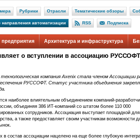
мера
Рубрики
Отрасли
Тематические обзоры
Со
 направления автоматизации
RSS
Подписка
 предприятия
Архитектура и инфраструктура
Бе
являет о вступлении в ассоциацию РУССОФ
 технологическая компания Axenix стала членом Ассоциации 
беспечения РУССОФТ. Статус участника объединения закрепле
да.
ся наиболее влиятельным объединением компаний-разработчи
оссии, объединяя 386 ИТ-компаний со штатом более 110 000
ированных сотрудников. Ассоциация выступает площадкой для
арства, а также предоставляет своим участникам возможности 
ынок.
x в состав ассоциации нацелено на еще более глубокую интегр