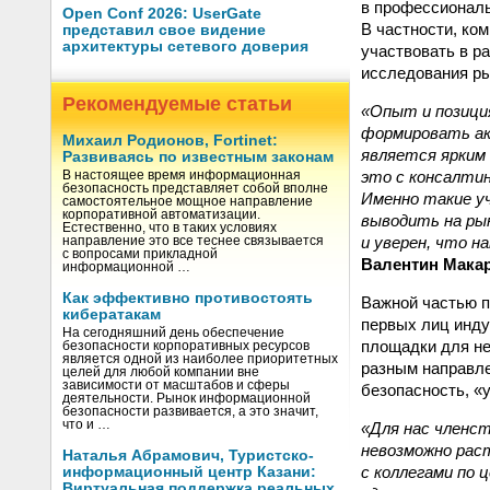
в профессиональ
Open Conf 2026: UserGate
В частности, ко
представил свое видение
архитектуры сетевого доверия
участвовать в р
исследования ры
Рекомендуемые статьи
«Опыт и позици
формировать ак
Михаил Родионов, Fortinet:
является ярким
Развиваясь по известным законам
это с консалти
В настоящее время информационная
безопасность представляет собой вполне
Именно такие у
самостоятельное мощное направление
корпоративной автоматизации.
выводить на ры
Естественно, что в таких условиях
и уверен, что 
направление это все теснее связывается
с вопросами прикладной
Валентин Мака
информационной …
Как эффективно противостоять
Важной частью п
кибератакам
первых лиц инду
На сегодняшний день обеспечение
площадки для н
безопасности корпоративных ресурсов
является одной из наиболее приоритетных
разным направле
целей для любой компании вне
зависимости от масштабов и сферы
безопасность, «
деятельности. Рынок информационной
безопасности развивается, а это значит,
что и …
«Для нас членс
невозможно рас
Наталья Абрамович, Туристско-
с коллегами по
информационный центр Казани:
Виртуальная поддержка реальных