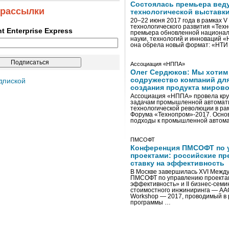
Состоялась премьера вед
 рассылки
технологической выставк
20–22 июня 2017 года в рамках 
технологического развития «Тех
ent Enterprise Express
премьера обновленной национал
науки, технологий и инноваций 
она обрела новый формат: «НТ
Ассоциация «НППА»
Олег Сердюков: Мы хотим
содружество компаний дл
дпиской
создания продукта мирово
Ассоциация «НППА» провела кру
задачам промышленной автомати
технологической революции в ра
Форума «Технопром»-2017. Осно
подходы к промышленной автома
ПМСОФТ
Конференция ПМСОФТ по 
проектами: российские пр
ставку на эффективность
В Москве завершилась XVI Межд
ПМСОФТ по управлению проекта
эффективность» и II бизнес-сем
стоимостного инжиниринга — AA
Workshop — 2017, проводимый в 
программы …