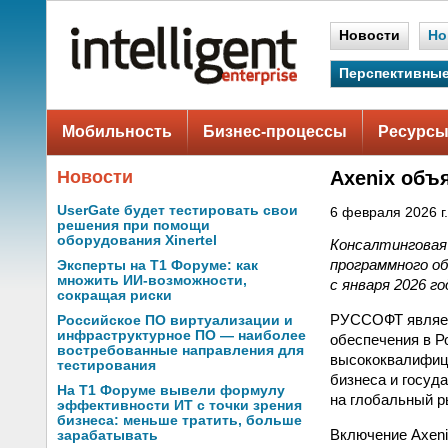
Новости
Но
Перспективные
Мобильность
Бизнес-процессы
Ресурсы
Новости
Axenix объ
UserGate будет тестировать свои
6 февраля 2026 г.
решения при помощи
оборудования Xinertel
Консалтинговая
программного о
Эксперты на Т1 Форуме: как
множить ИИ-возможности,
с января 2026 го
сокращая риски
РУССОФТ являет
Российское ПО виртуализации и
инфраструктурное ПО — наиболее
обеспечения в Р
востребованные направления для
высококвалифиц
тестирования
бизнеса и госуд
На Т1 Форуме вывели формулу
на глобальный р
эффективности ИТ с точки зрения
бизнеса: меньше тратить, больше
Включение Axeni
зарабатывать