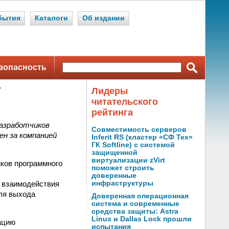
бытия
Каталоги
Об издании
зопасность
Т
Лидеры
читательского
рейтинга
разработчиков
Совместимость серверов
н за компанией
Inferit RS (кластер «СФ Тех»
ГК Softline) с системой
защищенной
виртуализации zVirt
ков программного
поможет строить
доверенные
 взаимодействия
инфраструктуры
для выхода
Доверенная операционная
система и современные
средства защиты: Astra
Linux и Dallas Lock прошли
ацию
испытания