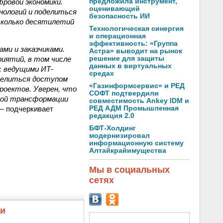
фровой экономики.
предложила инструмент,
оценивающий
нологий и поделиться
безопасность ИИ
есколько десятилетий
Технологическая синергия
и операционная
эффективность: «Группа
ми и заказчиками.
Астра» выводит на рынок
иятий, в том числе
решение для защиты
данных в виртуальных
с ведущими ИТ-
средах
 делиться доступом
«Газинформсервис» и РЕД
роектов. Уверен, что
СОФТ подтвердили
вой трансформации
совместимость Ankey IDM и
 — подчеркивает
РЕД АДМ Промышленная
редакция 2.0
БФТ-Холдинг
модернизировал
информационную систему
Алтайкрайимущества
Мы в социальных
сетях
жи