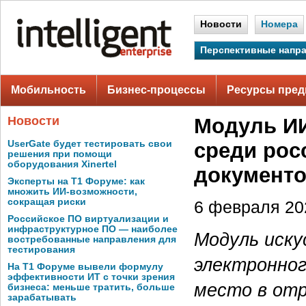
Новости
Номера
Перспективные напр
Мобильность
Бизнес-процессы
Ресурсы пред
Новости
Модуль И
UserGate будет тестировать свои
среди рос
решения при помощи
оборудования Xinertel
документо
Эксперты на Т1 Форуме: как
множить ИИ-возможности,
сокращая риски
6 февраля 202
Российское ПО виртуализации и
инфраструктурное ПО — наиболее
Модуль иск
востребованные направления для
тестирования
электронно
На Т1 Форуме вывели формулу
эффективности ИТ с точки зрения
место в отр
бизнеса: меньше тратить, больше
зарабатывать