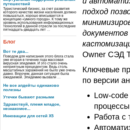
и автоматиз
путешествий
Туристический бизнес, за счет развития
подход позв
которого качество жизни населения должно
повышаться, хорошо вписывается в
концепцию «умного города». К тому же
минимизиров
уровень использования информационных
технологий в данной отрасли за последние
пятнадцать-двадцать лет …
документов 
Блог
кастомизац
Вот те два...
Owner СЭД 
Поводом для написания этого блога стала
уже вторая в течение года массовая
вирусная эпидемия. И это стало очень
неприятным прецедентом. Ведь столь
Ключевые п
масштабных заражений не было уже очень
давно. Впрочем, данная ситуация была
ожидаемой. Эпидемию вызвали …
по версии ан
Не все апдейты одинаково
полезны
Low-code
Утечки бывают разными
процессы
Здравствуй, племя младое,
незнакомое...
Работа с
Инновации для сетей X5
Автомати