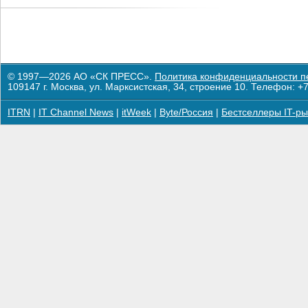
© 1997—2026 АО «СК ПРЕСС».
Политика конфиденциальности п
109147 г. Москва, ул. Марксистская, 34, строение 10. Телефон: +7
ITRN
|
IT Channel News
|
itWeek
|
Byte/Россия
|
Бестселлеры IT-ры