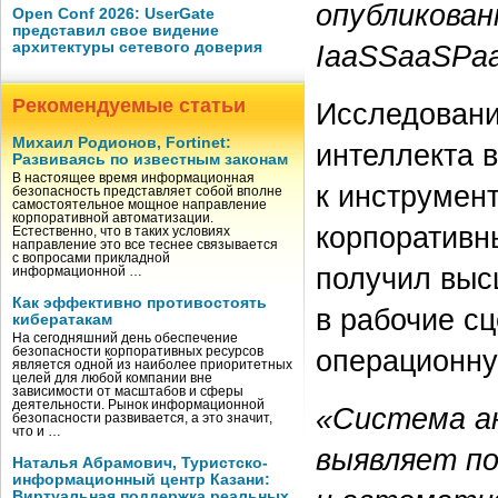
опубликова
Open Conf 2026: UserGate
представил свое видение
архитектуры сетевого доверия
IaaSSaaSPaa
Рекомендуемые статьи
Исследовани
Михаил Родионов, Fortinet:
интеллекта 
Развиваясь по известным законам
В настоящее время информационная
к инструмен
безопасность представляет собой вполне
самостоятельное мощное направление
корпоративной автоматизации.
корпоративн
Естественно, что в таких условиях
направление это все теснее связывается
с вопросами прикладной
получил выс
информационной …
Как эффективно противостоять
в рабочие с
кибератакам
На сегодняшний день обеспечение
операционну
безопасности корпоративных ресурсов
является одной из наиболее приоритетных
целей для любой компании вне
зависимости от масштабов и сферы
деятельности. Рынок информационной
«Система ан
безопасности развивается, а это значит,
что и …
выявляет п
Наталья Абрамович, Туристско-
информационный центр Казани:
Виртуальная поддержка реальных