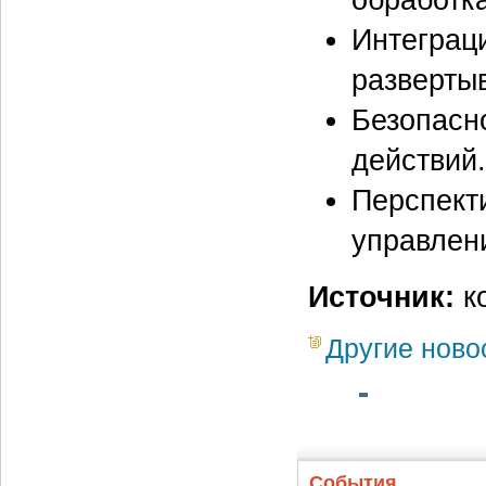
Интеграц
разверты
Безопасн
действий.
Перспект
управлени
Источник:
к
Другие ново
События