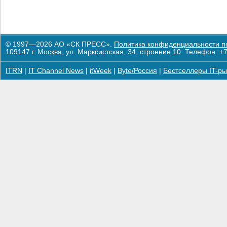
© 1997—2026 АО «СК ПРЕСС».
Политика конфиденциальности п
109147 г. Москва, ул. Марксистская, 34, строение 10. Телефон: +7
ITRN
|
IT Channel News
|
itWeek
|
Byte/Россия
|
Бестселлеры IT-ры