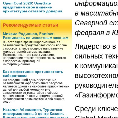
информацио
Open Conf 2026: UserGate
представил свое видение
в масштабн
архитектуры сетевого доверия
Северной с
Рекомендуемые статьи
февраля в К
Михаил Родионов, Fortinet:
Развиваясь по известным законам
В настоящее время информационная
Лидерство в 
безопасность представляет собой вполне
самостоятельное мощное направление
корпоративной автоматизации.
сильных тех
Естественно, что в таких условиях
направление это все теснее связывается
с вопросами прикладной
к коммуника
информационной …
Как эффективно противостоять
высокотехно
кибератакам
На сегодняшний день обеспечение
руководител
безопасности корпоративных ресурсов
является одной из наиболее приоритетных
целей для любой компании вне
«Газинформ
зависимости от масштабов и сферы
деятельности. Рынок информационной
безопасности развивается, а это значит,
что и …
Среди ключ
Наталья Абрамович, Туристско-
информационный центр Казани:
Виртуальная поддержка реальных