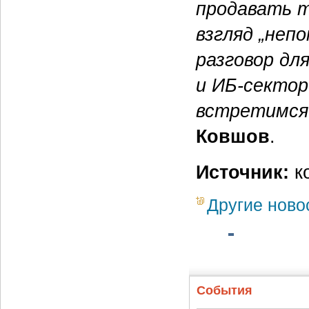
продавать т
взгляд „неп
разговор дл
и ИБ-сектор
встретимся 
Ковшов
.
Источник:
к
Другие ново
События