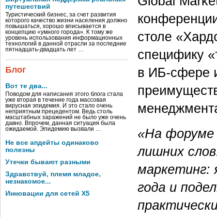
Global Marke
путешествий
конференции
Туристический бизнес, за счет развития
которого качество жизни населения должно
повышаться, хорошо вписывается в
концепцию «умного города». К тому же
столе «Хард
уровень использования информационных
технологий в данной отрасли за последние
пятнадцать-двадцать лет …
специфику «
Блог
в ИБ-сфере 
Вот те два...
преимуществ
Поводом для написания этого блога стала
уже вторая в течение года массовая
менеджмент
вирусная эпидемия. И это стало очень
неприятным прецедентом. Ведь столь
масштабных заражений не было уже очень
давно. Впрочем, данная ситуация была
ожидаемой. Эпидемию вызвали …
«На форуме 
Не все апдейты одинаково
лишних слов
полезны
Утечки бывают разными
маркетинг: 
Здравствуй, племя младое,
незнакомое...
года и поде
Инновации для сетей X5
практически