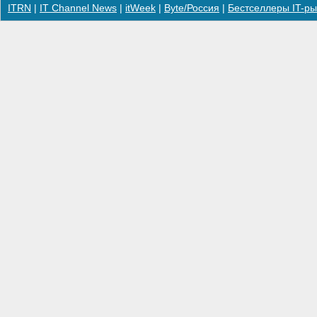
ITRN
|
IT Channel News
|
itWeek
|
Byte/Россия
|
Бестселлеры IT-ры