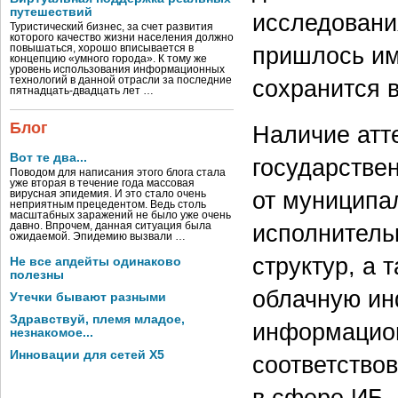
путешествий
исследовани
Туристический бизнес, за счет развития
которого качество жизни населения должно
пришлось им
повышаться, хорошо вписывается в
концепцию «умного города». К тому же
уровень использования информационных
технологий в данной отрасли за последние
сохранится 
пятнадцать-двадцать лет …
Блог
Наличие атт
Вот те два...
государстве
Поводом для написания этого блога стала
уже вторая в течение года массовая
от муниципа
вирусная эпидемия. И это стало очень
неприятным прецедентом. Ведь столь
масштабных заражений не было уже очень
исполнитель
давно. Впрочем, данная ситуация была
ожидаемой. Эпидемию вызвали …
структур, а
Не все апдейты одинаково
полезны
облачную ин
Утечки бывают разными
Здравствуй, племя младое,
информацион
незнакомое...
Инновации для сетей X5
соответство
в сфере ИБ.