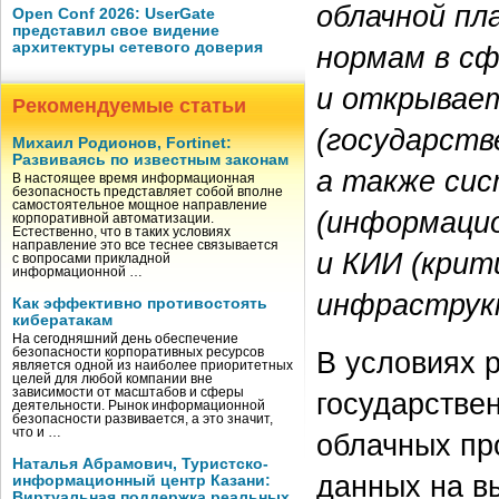
облачной п
Open Conf 2026: UserGate
представил свое видение
архитектуры сетевого доверия
нормам в с
и открывае
Рекомендуемые статьи
(государст
Михаил Родионов, Fortinet:
Развиваясь по известным законам
а также си
В настоящее время информационная
безопасность представляет собой вполне
самостоятельное мощное направление
(информаци
корпоративной автоматизации.
Естественно, что в таких условиях
направление это все теснее связывается
и КИИ (крит
с вопросами прикладной
информационной …
инфраструк
Как эффективно противостоять
кибератакам
На сегодняшний день обеспечение
безопасности корпоративных ресурсов
В условиях 
является одной из наиболее приоритетных
целей для любой компании вне
зависимости от масштабов и сферы
государстве
деятельности. Рынок информационной
безопасности развивается, а это значит,
что и …
облачных пр
Наталья Абрамович, Туристско-
данных на в
информационный центр Казани:
Виртуальная поддержка реальных