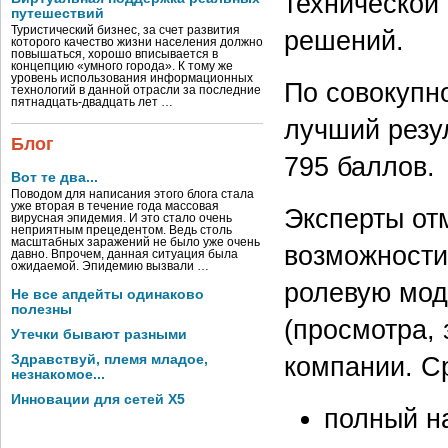
технической
путешествий
Туристический бизнес, за счет развития
решений.
которого качество жизни населения должно
повышаться, хорошо вписывается в
концепцию «умного города». К тому же
уровень использования информационных
По совокупн
технологий в данной отрасли за последние
пятнадцать-двадцать лет …
лучший резу
Блог
795 баллов.
Вот те два...
Поводом для написания этого блога стала
уже вторая в течение года массовая
Эксперты от
вирусная эпидемия. И это стало очень
неприятным прецедентом. Ведь столь
масштабных заражений не было уже очень
возможности
давно. Впрочем, данная ситуация была
ожидаемой. Эпидемию вызвали …
ролевую мод
Не все апдейты одинаково
полезны
(просмотра,
Утечки бывают разными
компании. С
Здравствуй, племя младое,
незнакомое...
Инновации для сетей X5
полный н