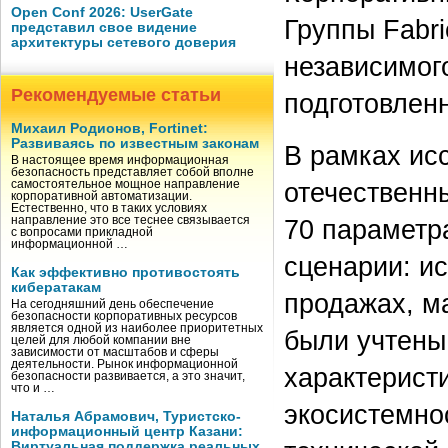
Open Conf 2026: UserGate
Группы Fabr
представил свое видение
архитектуры сетевого доверия
независимог
Рекомендуемые статьи
подготовлен
Михаил Родионов, Fortinet:
Развиваясь по известным законам
В рамках ис
В настоящее время информационная
безопасность представляет собой вполне
отечественн
самостоятельное мощное направление
корпоративной автоматизации.
Естественно, что в таких условиях
направление это все теснее связывается
70 параметр
с вопросами прикладной
информационной …
сценарии: и
Как эффективно противостоять
кибератакам
продажах, м
На сегодняшний день обеспечение
безопасности корпоративных ресурсов
является одной из наиболее приоритетных
были учтены
целей для любой компании вне
зависимости от масштабов и сферы
деятельности. Рынок информационной
характерист
безопасности развивается, а это значит,
что и …
экосистемно
Наталья Абрамович, Туристско-
информационный центр Казани:
Виртуальная поддержка реальных