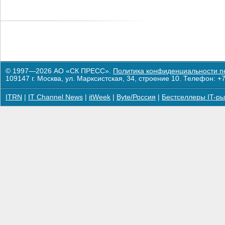
© 1997—2026 АО «СК ПРЕСС».
Политика конфиденциальности п
109147 г. Москва, ул. Марксистская, 34, строение 10. Телефон: +7
ITRN
|
IT Channel News
|
itWeek
|
Byte/Россия
|
Бестселлеры IT-ры