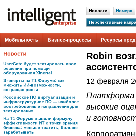
Новости
Номера
Перспективные напр
Мобильность
Бизнес-процессы
Ресурсы пред
Новости
Robin воз
UserGate будет тестировать свои
ассистент
решения при помощи
оборудования Xinertel
12 февраля 20
Эксперты на Т1 Форуме: как
множить ИИ-возможности,
сокращая риски
Платформа S
Российское ПО виртуализации и
инфраструктурное ПО — наиболее
высокие оце
востребованные направления для
тестирования
и готовност
На Т1 Форуме вывели формулу
эффективности ИТ с точки зрения
бизнеса: меньше тратить, больше
Корпоративн
зарабатывать