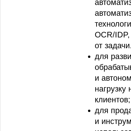
автомати
автомати
технолог
OCR/IDP,
от задачи
для разв
обрабаты
и автоно
нагрузку 
клиентов;
для прод
и инстру