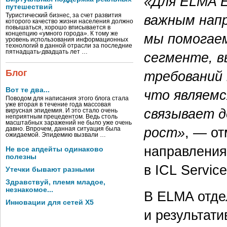
«Для ELMA E
путешествий
Туристический бизнес, за счет развития
важным напр
которого качество жизни населения должно
повышаться, хорошо вписывается в
концепцию «умного города». К тому же
мы помогаем
уровень использования информационных
технологий в данной отрасли за последние
пятнадцать-двадцать лет …
сегменте, в
Блог
требований 
Вот те два...
что являемс
Поводом для написания этого блога стала
уже вторая в течение года массовая
связывает д
вирусная эпидемия. И это стало очень
неприятным прецедентом. Ведь столь
масштабных заражений не было уже очень
рост»
, — о
давно. Впрочем, данная ситуация была
ожидаемой. Эпидемию вызвали …
направления
Не все апдейты одинаково
полезны
в ICL Service
Утечки бывают разными
Здравствуй, племя младое,
незнакомое...
В ELMA отде
Инновации для сетей X5
и результат