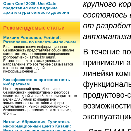
крупного ко
Open Conf 2026: UserGate
представил свое видение
архитектуры сетевого доверия
состоялось 
от разработ
Рекомендуемые статьи
автоматизац
Михаил Родионов, Fortinet:
Развиваясь по известным законам
В настоящее время информационная
В течение по
безопасность представляет собой вполне
самостоятельное мощное направление
корпоративной автоматизации.
принимали а
Естественно, что в таких условиях
направление это все теснее связывается
с вопросами прикладной
линейки ком
информационной …
Как эффективно противостоять
функциональ
кибератакам
На сегодняшний день обеспечение
продуктово-
безопасности корпоративных ресурсов
является одной из наиболее приоритетных
целей для любой компании вне
зависимости от масштабов и сферы
возможности
деятельности. Рынок информационной
безопасности развивается, а это значит,
что и …
эксплуатации
Наталья Абрамович, Туристско-
информационный центр Казани:
Виртуальная поддержка реальных