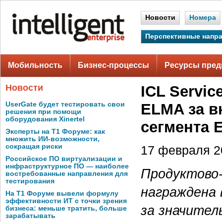
Новости
Номера
Перспективные напр
Мобильность
Бизнес-процессы
Ресурсы пред
Новости
ICL Servi
UserGate будет тестировать свои
ELMA за в
решения при помощи
оборудования Xinertel
сегмента E
Эксперты на Т1 Форуме: как
множить ИИ-возможности,
сокращая риски
17 февраля 20
Российское ПО виртуализации и
инфраструктурное ПО — наиболее
Продуктово-
востребованные направления для
тестирования
награждена
На Т1 Форуме вывели формулу
эффективности ИТ с точки зрения
за значител
бизнеса: меньше тратить, больше
зарабатывать