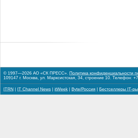
© 1997—2026 АО «СК ПРЕСС».
Политика конфиденциальности п
109147 г. Москва, ул. Марксистская, 34, строение 10. Телефон: +7
ITRN
|
IT Channel News
|
itWeek
|
Byte/Россия
|
Бестселлеры IT-ры