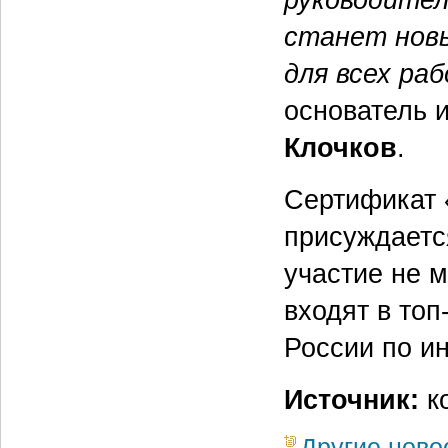
станет нов
для всех ра
основатель 
Клочков
.
Сертификат 
присуждаетс
участие не 
входят в то
России по ин
Источник:
к
Другие ново