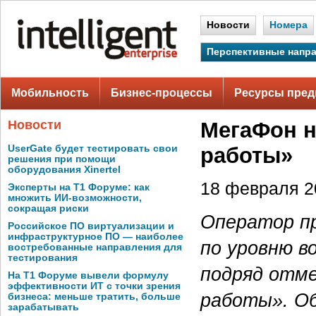
Новости
Номера
Перспективные напр
Мобильность
Бизнес-процессы
Ресурсы пред
Новости
МегаФон н
UserGate будет тестировать свои
работы»
решения при помощи
оборудования Xinertel
18 февраля 20
Эксперты на Т1 Форуме: как
множить ИИ-возможности,
сокращая риски
Оператор пр
Российское ПО виртуализации и
инфраструктурное ПО — наиболее
по уровню в
востребованные направления для
тестирования
подряд отме
На Т1 Форуме вывели формулу
эффективности ИТ с точки зрения
работы». О
бизнеса: меньше тратить, больше
зарабатывать