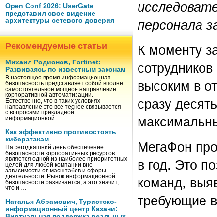
исследовате
Open Conf 2026: UserGate
представил свое видение
архитектуры сетевого доверия
персонала за
Рекомендуемые статьи
К моменту з
Михаил Родионов, Fortinet:
сотрудников
Развиваясь по известным законам
В настоящее время информационная
высоким в от
безопасность представляет собой вполне
самостоятельное мощное направление
корпоративной автоматизации.
сразу десять
Естественно, что в таких условиях
направление это все теснее связывается
с вопросами прикладной
максимальны
информационной …
Как эффективно противостоять
кибератакам
МегаФон про
На сегодняшний день обеспечение
безопасности корпоративных ресурсов
является одной из наиболее приоритетных
в год. Это п
целей для любой компании вне
зависимости от масштабов и сферы
деятельности. Рынок информационной
команд, выя
безопасности развивается, а это значит,
что и …
требующие в
Наталья Абрамович, Туристско-
информационный центр Казани:
Виртуальная поддержка реальных