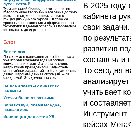
В 2025 году
путешествий
Туристический бизнес, за счет развития
которого качество жизни населения должно
кабинета ру
повышаться, хорошо вписывается в
концепцию «умного города». К тому же
уровень использования информационных
свои задачи
технологий в данной отрасли за последние
пятнадцать-двадцать лет …
по результа
Блог
развитию по
Вот те два...
Поводом для написания этого блога стала
составляли 
уже вторая в течение года массовая
вирусная эпидемия. И это стало очень
неприятным прецедентом. Ведь столь
То сегодня н
масштабных заражений не было уже очень
давно. Впрочем, данная ситуация была
ожидаемой. Эпидемию вызвали …
анализирует 
Не все апдейты одинаково
учитывает к
полезны
Утечки бывают разными
и составляе
Здравствуй, племя младое,
незнакомое...
Инструмент,
Инновации для сетей X5
кейсах Мега