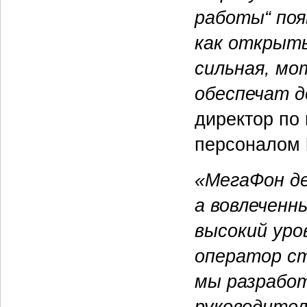
работы“ поя
как открыты
сильная, мо
обеспечат д
директор по
персоналом
«МегаФон д
а вовлеченн
высокий уро
оператор ст
мы разрабо
руководител