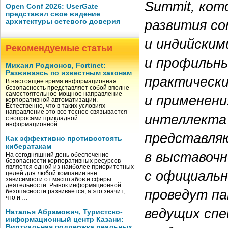
Summit, кот
Open Conf 2026: UserGate
представил свое видение
развития со
архитектуры сетевого доверия
и индийским
Рекомендуемые статьи
и профильны
Михаил Родионов, Fortinet:
Развиваясь по известным законам
практическ
В настоящее время информационная
безопасность представляет собой вполне
самостоятельное мощное направление
и применени
корпоративной автоматизации.
Естественно, что в таких условиях
направление это все теснее связывается
интеллекта
с вопросами прикладной
информационной …
представля
Как эффективно противостоять
кибератакам
в выставочн
На сегодняшний день обеспечение
безопасности корпоративных ресурсов
является одной из наиболее приоритетных
с официальн
целей для любой компании вне
зависимости от масштабов и сферы
деятельности. Рынок информационной
проведут па
безопасности развивается, а это значит,
что и …
ведущих спе
Наталья Абрамович, Туристско-
информационный центр Казани:
Виртуальная поддержка реальных