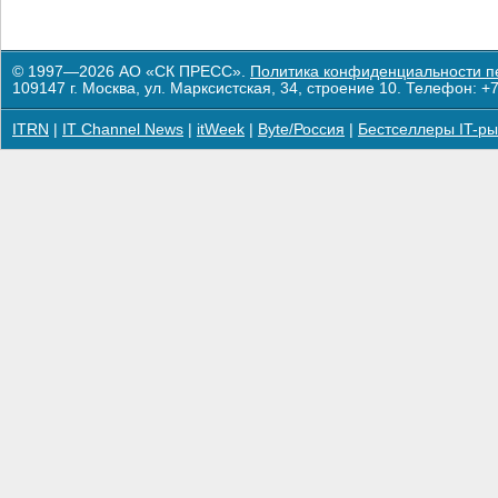
© 1997—2026 АО «СК ПРЕСС».
Политика конфиденциальности п
109147 г. Москва, ул. Марксистская, 34, строение 10. Телефон: +7
ITRN
|
IT Channel News
|
itWeek
|
Byte/Россия
|
Бестселлеры IT-ры