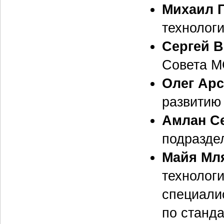
Михаил 
технолог
Сергей В
Совета М
Олег Ар
развитию
Амлан С
подразде
Майя Мл
технолог
специали
по станд