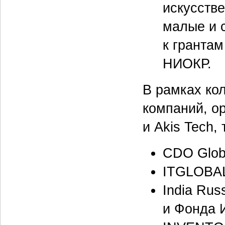
искусстве
малые и 
к гранта
НИОКР.
В рамках ко
компаний, о
и Akis Tech,
CDO Glob
ITGLOBA
India Rus
и Фонда 