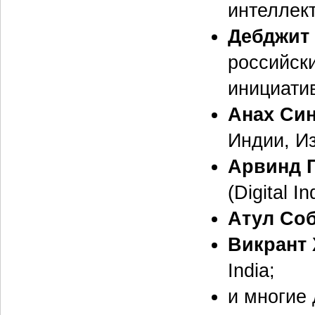
интеллект
Дебджит
российск
инициатив
Анах Син
Индии, И
Арвинд Г
(Digital I
Атул Со
Викрант 
India;
и многие 