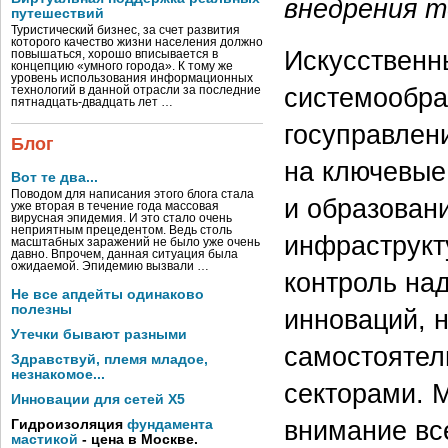
внедрения т
путешествий
Туристический бизнес, за счет развития
которого качество жизни населения должно
Искусственн
повышаться, хорошо вписывается в
концепцию «умного города». К тому же
уровень использования информационных
системообра
технологий в данной отрасли за последние
пятнадцать-двадцать лет …
госуправлен
Блог
на ключевые
Вот те два...
Поводом для написания этого блога стала
и образован
уже вторая в течение года массовая
вирусная эпидемия. И это стало очень
неприятным прецедентом. Ведь столь
инфраструкт
масштабных заражений не было уже очень
давно. Впрочем, данная ситуация была
ожидаемой. Эпидемию вызвали …
контроль на
Не все апдейты одинаково
полезны
инноваций, н
Утечки бывают разными
самостоятел
Здравствуй, племя младое,
незнакомое...
секторами. М
Инновации для сетей X5
внимание вс
Гидроизоляция
фундамента
мастикой
- цена в Москве.