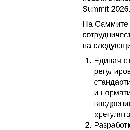
Summit 2026
На Саммите 
сотрудничес
на следующи
Единая ст
регулиро
стандарт
и нормат
внедрени
«регулят
Разработ