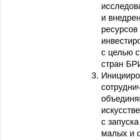
исследова
и внедре
ресурсов
инвестир
с целью 
стран БР
Иницииро
сотрудни
объединя
искусств
с запуска
малых и 