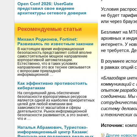
Open Conf 2026: UserGate
представил свое видение
Условия распрос
архитектуры сетевого доверия
не будет тарифи
или через браузе
Рекомендуемые статьи
Безлимит на МТС
архивных и инди
Михаил Родионов, Fortinet:
интернет». У но
Развиваясь по известным законам
В настоящее время информационная
не требуется. Д
безопасность представляет собой вполне
самостоятельное мощное направление
корпоративной автоматизации.
В роуминге испо
Естественно, что в таких условиях
в рамках опций 
направление это все теснее связывается
с вопросами прикладной
информационной …
«Благодаря инт
Как эффективно противостоять
коммуникаций с 
кибератакам
опытом разрабо
На сегодняшний день обеспечение
соединении. Мы
безопасности корпоративных ресурсов
является одной из наиболее приоритетных
сотрудничества
целей для любой компании вне
систему делово
зависимости от масштабов и сферы
деятельности. Рынок информационной
и технических о
безопасности развивается, а это значит,
что и …
Источник:
компа
Наталья Абрамович, Туристско-
информационный центр Казани:
Другие новости
Виртуальная поддержка реальных