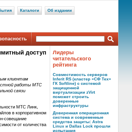
бытия
Каталоги
Об издании
зопасность
имитный доступ
Лидеры
читательского
рейтинга
Совместимость серверов
ным клиентам
Inferit RS (кластер «СФ Тех»
ГК Softline) с системой
местной работы МТС
защищенной
льной связи
виртуализации zVirt
поможет строить
доверенные
инфраструктуры
льности МТС Линк,
файлов в корпоративном
Доверенная операционная
система и современные
йн-совещание
средства защиты: Astra
симости от количества
Linux и Dallas Lock прошли
испытания