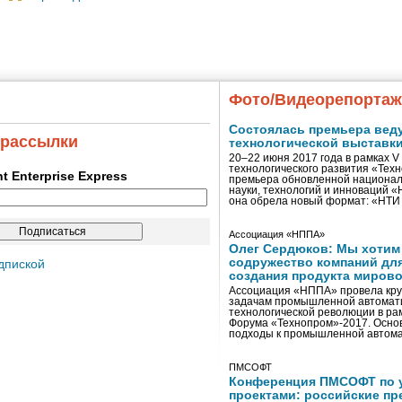
Фото/Видеорепорта
Состоялась премьера вед
 рассылки
технологической выставк
20–22 июня 2017 года в рамках 
технологического развития «Тех
ent Enterprise Express
премьера обновленной национал
науки, технологий и инноваций 
она обрела новый формат: «НТ
Ассоциация «НППА»
Олег Сердюков: Мы хотим
содружество компаний дл
дпиской
создания продукта мирово
Ассоциация «НППА» провела кру
задачам промышленной автомати
технологической революции в ра
Форума «Технопром»-2017. Осно
подходы к промышленной автома
ПМСОФТ
Конференция ПМСОФТ по 
проектами: российские пр