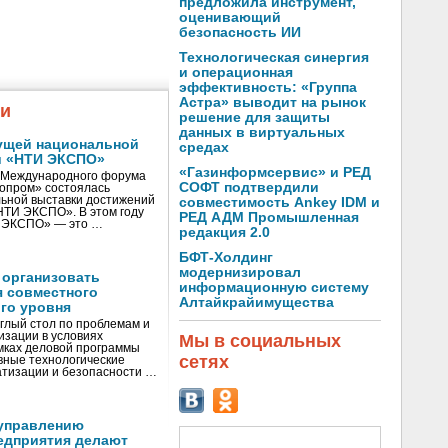
предложила инструмент,
оценивающий
безопасность ИИ
Технологическая синергия
и операционная
эффективность: «Группа
Астра» выводит на рынок
жи
решение для защиты
данных в виртуальных
ущей национальной
средах
и «НТИ ЭКСПО»
«Газинформсервис» и РЕД
V Международного форума
СОФТ подтвердили
нопром» состоялась
ьной выставки достижений
совместимость Ankey IDM и
«НТИ ЭКСПО». В этом году
РЕД АДМ Промышленная
И ЭКСПО» — это …
редакция 2.0
БФТ-Холдинг
модернизировал
 организовать
информационную систему
я совместного
Алтайкрайимущества
го уровня
глый стол по проблемам и
зации в условиях
Мы в социальных
мках деловой программы
сетях
вные технологические
тизации и безопасности …
управлению
едприятия делают