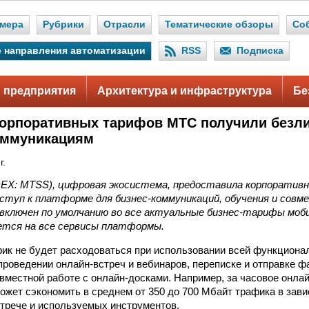
мера
Рубрики
Отрасли
Тематические обзоры
Со
 направления автоматизации
RSS
Подписка
 предприятия
Архитектура и инфраструктура
Бе
орпоративных тарифов МТС получили безл
оммуникациям
г.
X: MTSS), цифровая экосистема, предоставила корпоратив
ступ к платформе для бизнес-коммуникаций, обучения и сов
включен по умолчанию во все актуальные бизнес-тарифы моби
ется на все сервисы платформы.
к не будет расходоваться при использовании всей функциона
 проведении онлайн-встреч и вебинаров, переписке и отправке 
вместной работе с онлайн-досками. Например, за часовое онла
ожет сэкономить в среднем от 350 до 700 Мбайт трафика в зави
стрече и используемых инструментов.