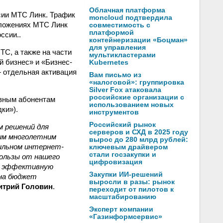
Облачная платформа
рсии МТС Линк. Трафик
moncloud подтвердила
иложениях МТС Линк
совместимость с
платформой
ссии..
контейнеризации «Боцман»
для управления
С, а также на части
мультикластерами
й бизнес» и «Бизнес-
Kubernetes
— отдельная активация
Вам письмо из
«налоговой»: группировка
Silver Fox атаковала
российские организации с
ивным абонентам
использованием новых
ки»).
инструментов
Российский рынок
м решений для
серверов и СХД в 2025 году
шим многолетним
вырос до 280 млрд рублей:
ильном интернет-
ключевым драйвером
стали госзакупки и
пользы от нашего
цифровизация
и эффективную
Закупки ИИ-решений
 на бюджет
выросли в разы: рынок
итрий Головин
.
переходит от пилотов к
масштабированию
Эксперт компании
«Газинформсервис»