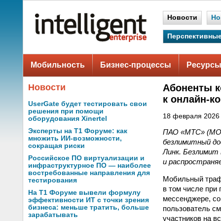
Новости
Но
Перспективные
Мобильность
Бизнес-процессы
Ресурсы
Новости
Абоненты к
к онлайн-к
UserGate будет тестировать свои
решения при помощи
18 февраля 2026 
оборудования Xinertel
Эксперты на Т1 Форуме: как
ПАО «МТС» (MOE
множить ИИ-возможности,
безлимитный до
сокращая риски
Линк. Безлимит 
Российское ПО виртуализации и
и распространя
инфраструктурное ПО — наиболее
востребованные направления для
Мобильный трафи
тестирования
в том числе при
На Т1 Форуме вывели формулу
мессенджере, со
эффективности ИТ с точки зрения
бизнеса: меньше тратить, больше
пользователь см
зарабатывать
участников на в