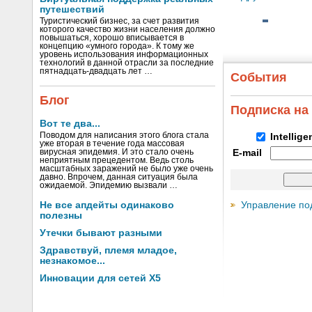
путешествий
Туристический бизнес, за счет развития
которого качество жизни населения должно
повышаться, хорошо вписывается в
концепцию «умного города». К тому же
уровень использования информационных
технологий в данной отрасли за последние
пятнадцать-двадцать лет …
События
Блог
Подписка на
Вот те два...
Поводом для написания этого блога стала
Intellig
уже вторая в течение года массовая
вирусная эпидемия. И это стало очень
E-mail
неприятным прецедентом. Ведь столь
масштабных заражений не было уже очень
давно. Впрочем, данная ситуация была
ожидаемой. Эпидемию вызвали …
Управление по
Не все апдейты одинаково
полезны
Утечки бывают разными
Здравствуй, племя младое,
незнакомое...
Инновации для сетей X5