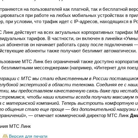
траняются на пользователей как платной, так и бесплатной ве
цироваться при работе на любых мобильных устройствах в пр
р, при условии, что трафик идет с IP-адресов, находящихся в Ро
 Линк действует на всех актуальных корпоративных тарифах МТ
видуальных тарифов. В частности, он включен в линейки «Умны
вых абонентов он начинает работать сразу после подключения 
ействующие абоненты также получают безлимит автоматически.
льзование МТС Линк без ограничений также доступно корпорат
с безлимитными мессенджерами (например, «Интернет для поезд
еграции с МТС мы стали единственным в России поставщико
глубокой экспертизой в области телекома. Соединяя ее с на
тки, мы предоставляем качественную связь даже при нестаб
 стремимся, чтобы наши клиенты всегда получали максимум 
 с материнской компанией. Теперь выстроить комфортную 
го общения стало еще проще — без дополнительной нагрузки
граничений»
, — отмечает коммерческий директор МТС Линк
Дм
ния МТС Линк
Версия для печати