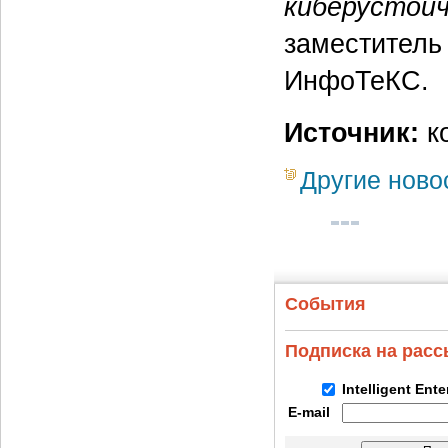
киберустой
заместитель
ИнфоТеКС.
Источник:
к
Другие ново
События
Подписка на рас
Intelligent Ent
E-mail