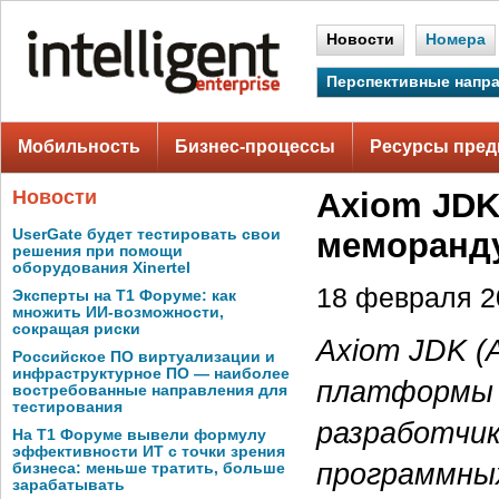
Новости
Номера
Перспективные напр
Мобильность
Бизнес-процессы
Ресурсы пред
Новости
Axiom JDK
UserGate будет тестировать свои
меморанду
решения при помощи
оборудования Xinertel
18 февраля 20
Эксперты на Т1 Форуме: как
множить ИИ-возможности,
сокращая риски
Axiom JDK (
Российское ПО виртуализации и
инфраструктурное ПО — наиболее
платформы J
востребованные направления для
тестирования
разработчик
На Т1 Форуме вывели формулу
эффективности ИТ с точки зрения
программны
бизнеса: меньше тратить, больше
зарабатывать