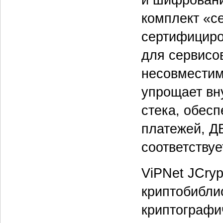
комплект «с
сертифициро
для сервисо
несовместим
упрощает вн
стека, обес
платежей, Д
соответствуе
ViPNet JCry
криптобибли
криптографи