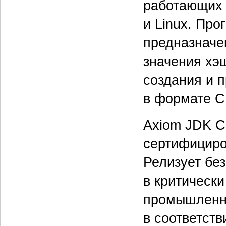
работающих 
и Linux. Пр
предназначе
значения хэ
создания и 
в формате C
Axiom JDK C
сертифициро
Релизует бе
в критическ
промышленна
в соответст