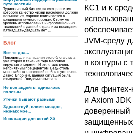
путешествий
КС1 и к сре
Туристический бизнес, за счет развития
которого качество жизни населения должно
использован
повышаться, хорошо вписывается в
концепцию «умного города». К тому же
уровень использования информационных
технологий в данной отрасли за последние
обеспечивае
пятнадцать-двадцать лет …
JVM-среду д
Блог
эксплуатаци
Вот те два...
Поводом для написания этого блога стала
в контуры с
уже вторая в течение года массовая
вирусная эпидемия. И это стало очень
неприятным прецедентом. Ведь столь
технологичес
масштабных заражений не было уже очень
давно. Впрочем, данная ситуация была
ожидаемой. Эпидемию вызвали …
Для финтех-
Не все апдейты одинаково
полезны
и Axiom JDK 
Утечки бывают разными
Здравствуй, племя младое,
доверенный 
незнакомое...
Инновации для сетей X5
защищенных 
и шифровани