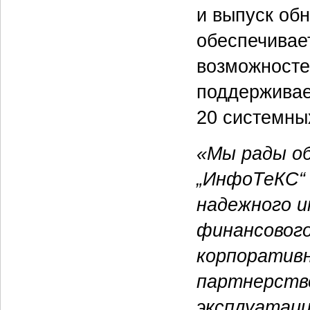
и выпуск об
обеспечивае
возможносте
поддерживае
20 системны
«Мы рады об
„ИнфоТеКС“
надежного и
финансового
корпоративн
партнерство
эксплуатац