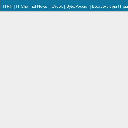
ITRN
|
IT Channel News
|
itWeek
|
Byte/Россия
|
Бестселлеры IT-ры