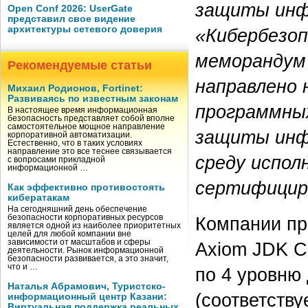
защиты инф
Open Conf 2026: UserGate
представил свое видение
архитектуры сетевого доверия
«Кибербезоп
меморандум
Рекомендуемые статьи
направлено 
Михаил Родионов, Fortinet:
Развиваясь по известным законам
программны
В настоящее время информационная
безопасность представляет собой вполне
самостоятельное мощное направление
защиты инф
корпоративной автоматизации.
Естественно, что в таких условиях
направление это все теснее связывается
среду испол
с вопросами прикладной
информационной …
сертифицир
Как эффективно противостоять
кибератакам
На сегодняшний день обеспечение
безопасности корпоративных ресурсов
Компании пр
является одной из наиболее приоритетных
целей для любой компании вне
зависимости от масштабов и сферы
Axiom JDK C
деятельности. Рынок информационной
безопасности развивается, а это значит,
что и …
по 4 уровню 
Наталья Абрамович, Туристско-
(соответств
информационный центр Казани:
Виртуальная поддержка реальных