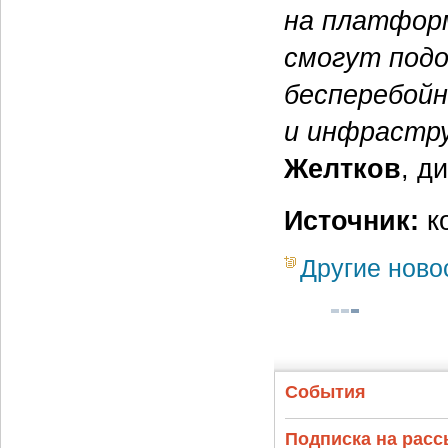
на платформ
смогут под
бесперебойн
и инфрастр
Желтков
, д
Источник:
к
Другие ново
События
Подписка на рас