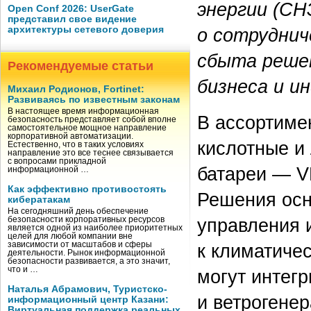
энергии (СН
Open Conf 2026: UserGate
представил свое видение
архитектуры сетевого доверия
о сотрудни
сбыта решен
Рекомендуемые статьи
бизнеса и и
Михаил Родионов, Fortinet:
Развиваясь по известным законам
В настоящее время информационная
В ассортиме
безопасность представляет собой вполне
самостоятельное мощное направление
корпоративной автоматизации.
кислотные и
Естественно, что в таких условиях
направление это все теснее связывается
с вопросами прикладной
батареи — 
информационной …
Как эффективно противостоять
Решения осн
кибератакам
На сегодняшний день обеспечение
управления 
безопасности корпоративных ресурсов
является одной из наиболее приоритетных
целей для любой компании вне
зависимости от масштабов и сферы
к климатиче
деятельности. Рынок информационной
безопасности развивается, а это значит,
что и …
могут интег
Наталья Абрамович, Туристско-
и ветрогенер
информационный центр Казани:
Виртуальная поддержка реальных