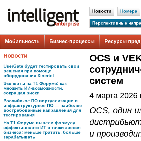
Новости
Номера
Перспективные напр
Мобильность
Бизнес-процессы
Ресурсы пред
Новости
OCS и VEK
UserGate будет тестировать свои
сотруднич
решения при помощи
оборудования Xinertel
систем
Эксперты на Т1 Форуме: как
множить ИИ-возможности,
сокращая риски
4 марта 2026 г
Российское ПО виртуализации и
инфраструктурное ПО — наиболее
OCS, один и
востребованные направления для
тестирования
дистрибьюто
На Т1 Форуме вывели формулу
эффективности ИТ с точки зрения
и производ
бизнеса: меньше тратить, больше
зарабатывать