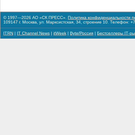
© 1997—2026 АО «СК ПРЕСС».
Политика конфиденциальности п
109147 г. Москва, ул. Марксистская, 34, строение 10. Телефон: +7
ITRN
|
IT Channel News
|
itWeek
|
Byte/Россия
|
Бестселлеры IT-ры