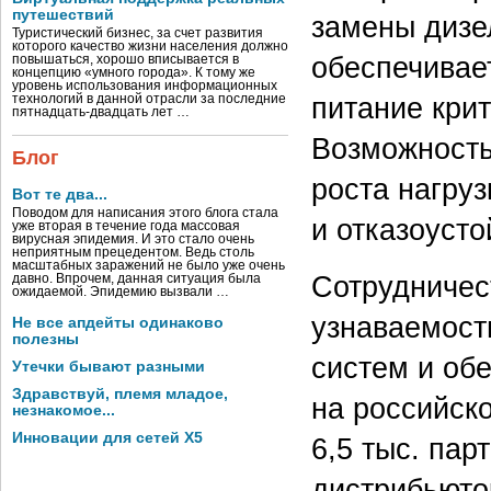
путешествий
замены дизе
Туристический бизнес, за счет развития
которого качество жизни населения должно
обеспечивае
повышаться, хорошо вписывается в
концепцию «умного города». К тому же
уровень использования информационных
питание кри
технологий в данной отрасли за последние
пятнадцать-двадцать лет …
Возможность
Блог
роста нагру
Вот те два...
Поводом для написания этого блога стала
и отказоуст
уже вторая в течение года массовая
вирусная эпидемия. И это стало очень
неприятным прецедентом. Ведь столь
масштабных заражений не было уже очень
Сотрудничес
давно. Впрочем, данная ситуация была
ожидаемой. Эпидемию вызвали …
узнаваемост
Не все апдейты одинаково
полезны
систем и об
Утечки бывают разными
Здравствуй, племя младое,
на российск
незнакомое...
Инновации для сетей X5
6,5 тыс. пар
дистрибьюто