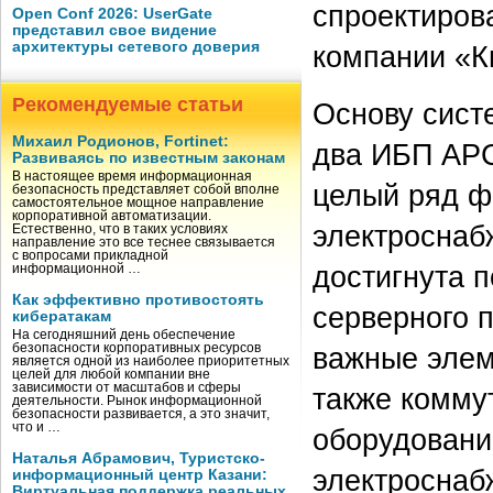
спроектиров
Open Conf 2026: UserGate
представил свое видение
архитектуры сетевого доверия
компании «К
Рекомендуемые статьи
Основу сист
Михаил Родионов, Fortinet:
два ИБП APC
Развиваясь по известным законам
В настоящее время информационная
целый ряд ф
безопасность представляет собой вполне
самостоятельное мощное направление
корпоративной автоматизации.
электроснабж
Естественно, что в таких условиях
направление это все теснее связывается
с вопросами прикладной
достигнута п
информационной …
Как эффективно противостоять
серверного 
кибератакам
На сегодняшний день обеспечение
безопасности корпоративных ресурсов
важные элем
является одной из наиболее приоритетных
целей для любой компании вне
зависимости от масштабов и сферы
также комму
деятельности. Рынок информационной
безопасности развивается, а это значит,
что и …
оборудовани
Наталья Абрамович, Туристско-
электроснаб
информационный центр Казани:
Виртуальная поддержка реальных