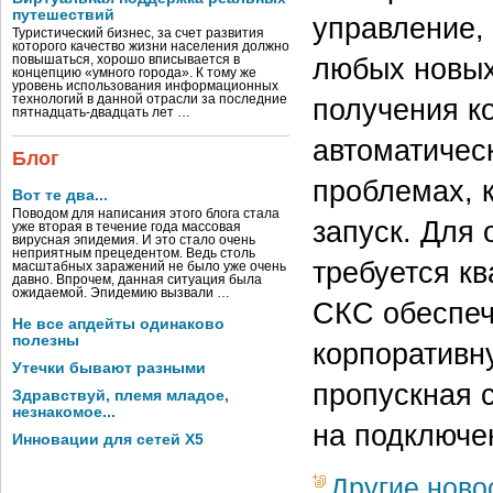
путешествий
управление,
Туристический бизнес, за счет развития
которого качество жизни населения должно
любых новых
повышаться, хорошо вписывается в
концепцию «умного города». К тому же
уровень использования информационных
технологий в данной отрасли за последние
получения к
пятнадцать-двадцать лет …
автоматичес
Блог
проблемах, 
Вот те два...
Поводом для написания этого блога стала
запуск. Для
уже вторая в течение года массовая
вирусная эпидемия. И это стало очень
неприятным прецедентом. Ведь столь
требуется к
масштабных заражений не было уже очень
давно. Впрочем, данная ситуация была
ожидаемой. Эпидемию вызвали …
СКС обеспеч
Не все апдейты одинаково
полезны
корпоративн
Утечки бывают разными
пропускная с
Здравствуй, племя младое,
незнакомое...
на подключе
Инновации для сетей X5
Другие ново