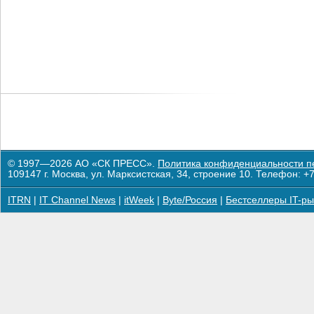
© 1997—2026 АО «СК ПРЕСС».
Политика конфиденциальности п
109147 г. Москва, ул. Марксистская, 34, строение 10. Телефон: +7
ITRN
|
IT Channel News
|
itWeek
|
Byte/Россия
|
Бестселлеры IT-ры