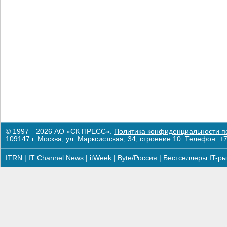
© 1997—2026 АО «СК ПРЕСС».
Политика конфиденциальности п
109147 г. Москва, ул. Марксистская, 34, строение 10. Телефон: +7
ITRN
|
IT Channel News
|
itWeek
|
Byte/Россия
|
Бестселлеры IT-ры