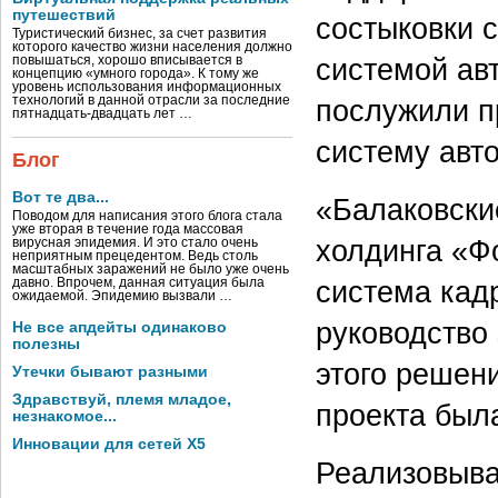
путешествий
состыковки 
Туристический бизнес, за счет развития
которого качество жизни населения должно
системой ав
повышаться, хорошо вписывается в
концепцию «умного города». К тому же
уровень использования информационных
технологий в данной отрасли за последние
послужили п
пятнадцать-двадцать лет …
систему авт
Блог
Вот те два...
«Балаковски
Поводом для написания этого блога стала
уже вторая в течение года массовая
холдинга «Ф
вирусная эпидемия. И это стало очень
неприятным прецедентом. Ведь столь
масштабных заражений не было уже очень
система кад
давно. Впрочем, данная ситуация была
ожидаемой. Эпидемию вызвали …
руководство
Не все апдейты одинаково
полезны
этого решени
Утечки бывают разными
Здравствуй, племя младое,
проекта был
незнакомое...
Инновации для сетей X5
Реализовыват