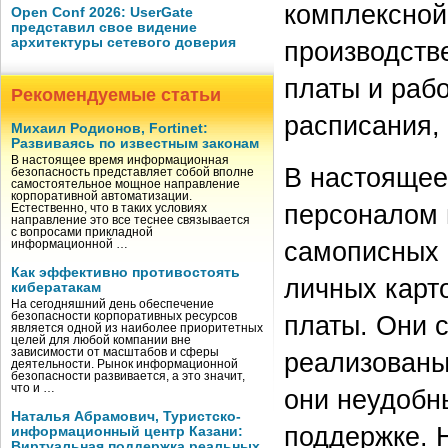
комплексной
Open Conf 2026: UserGate
представил свое видение
архитектуры сетевого доверия
производств
платы и рабо
Рекомендуемые статьи
расписания, 
Михаил Родионов, Fortinet:
Развиваясь по известным законам
В настоящее время информационная
В настоящее
безопасность представляет собой вполне
самостоятельное мощное направление
корпоративной автоматизации.
персоналом 
Естественно, что в таких условиях
направление это все теснее связывается
с вопросами прикладной
самописных 
информационной …
Как эффективно противостоять
личных карт
кибератакам
На сегодняшний день обеспечение
безопасности корпоративных ресурсов
платы. Они 
является одной из наиболее приоритетных
целей для любой компании вне
зависимости от масштабов и сферы
реализованы
деятельности. Рынок информационной
безопасности развивается, а это значит,
что и …
они неудобн
Наталья Абрамович, Туристско-
поддержке. 
информационный центр Казани:
Виртуальная поддержка реальных