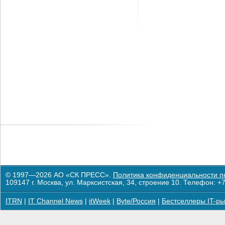
© 1997—2026 АО «СК ПРЕСС».
Политика конфиденциальности п
109147 г. Москва, ул. Марксистская, 34, строение 10. Телефон: +7
ITRN
|
IT Channel News
|
itWeek
|
Byte/Россия
|
Бестселлеры IT-ры