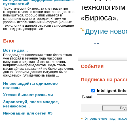
путешествий
технологиям
Туристический бизнес, за счет развития
которого качество жизни населения должно
«Бирюса».
повышаться, хорошо вписывается в
концепцию «умного города». К тому же
уровень использования информационных
технологий в данной отрасли за последние
пятнадцать-двадцать лет …
Другие ново
Блог
Вот те два...
Поводом для написания этого блога стала
уже вторая в течение года массовая
вирусная эпидемия. И это стало очень
неприятным прецедентом. Ведь столь
События
масштабных заражений не было уже очень
давно. Впрочем, данная ситуация была
ожидаемой. Эпидемию вызвали …
Подписка на рас
Не все апдейты одинаково
полезны
Intelligent Ent
Утечки бывают разными
E-mail
Здравствуй, племя младое,
незнакомое...
Инновации для сетей X5
Управление подписко