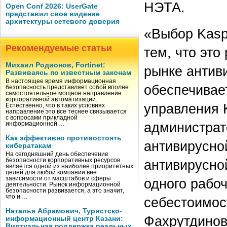
НЭТА.
Open Conf 2026: UserGate
представил свое видение
архитектуры сетевого доверия
«Выбор Kasp
Рекомендуемые статьи
тем, что эт
Михаил Родионов, Fortinet:
рынке антив
Развиваясь по известным законам
В настоящее время информационная
обеспечивае
безопасность представляет собой вполне
самостоятельное мощное направление
корпоративной автоматизации.
управления K
Естественно, что в таких условиях
направление это все теснее связывается
с вопросами прикладной
администрат
информационной …
Как эффективно противостоять
антивирусно
кибератакам
На сегодняшний день обеспечение
безопасности корпоративных ресурсов
антивирусно
является одной из наиболее приоритетных
целей для любой компании вне
зависимости от масштабов и сферы
одного рабоч
деятельности. Рынок информационной
безопасности развивается, а это значит,
что и …
себестоимос
Наталья Абрамович, Туристско-
Фахрутдинов
информационный центр Казани:
Виртуальная поддержка реальных