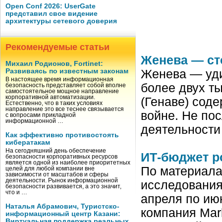
Open Conf 2026: UserGate
представил свое видение
архитектуры сетевого доверия
Рекомендуемые статьи
Женева — ст
Михаил Родионов, Fortinet:
Развиваясь по известным законам
Женева — уди
В настоящее время информационная
более двух т
безопасность представляет собой вполне
самостоятельное мощное направление
корпоративной автоматизации.
(Генаве) сод
Естественно, что в таких условиях
направление это все теснее связывается
войне. Не по
с вопросами прикладной
информационной …
деятельност
Как эффективно противостоять
кибератакам
На сегодняшний день обеспечение
ИТ-бюджет р
безопасности корпоративных ресурсов
является одной из наиболее приоритетных
По материалам
целей для любой компании вне
зависимости от масштабов и сферы
деятельности. Рынок информационной
исследования
безопасности развивается, а это значит,
что и …
апреля по июн
Наталья Абрамович, Туристско-
компания Mar
информационный центр Казани:
Виртуальная поддержка реальных