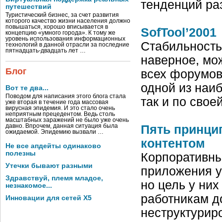
тенденций ра
путешествий
Туристический бизнес, за счет развития
которого качество жизни населения должно
повышаться, хорошо вписывается в
SofTool’2001
концепцию «умного города». К тому же
уровень использования информационных
Стабильность 
технологий в данной отрасли за последние
пятнадцать-двадцать лет …
наверное, мо
Блог
всех форумов
одной из наиб
Вот те два...
Поводом для написания этого блога стала
так и по сво
уже вторая в течение года массовая
вирусная эпидемия. И это стало очень
неприятным прецедентом. Ведь столь
масштабных заражений не было уже очень
давно. Впрочем, данная ситуация была
Пять принци
ожидаемой. Эпидемию вызвали …
контентом
Не все апдейты одинаково
полезны
Корпоративны
Утечки бывают разными
приложения у
Здравствуй, племя младое,
но цель у ни
незнакомое...
работникам д
Инновации для сетей X5
неструктурир