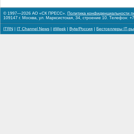
© 1997—2026 АО «СК ПРЕСС».
Политика конфиденциальности п
109147 г. Москва, ул. Марксистская, 34, строение 10. Телефон: +7
ITRN
|
IT Channel News
|
itWeek
|
Byte/Россия
|
Бестселлеры IT-ры