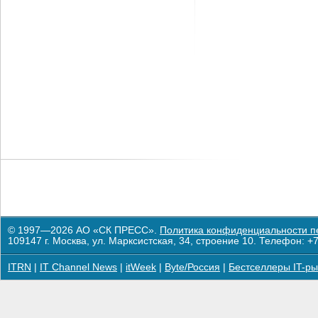
© 1997—2026 АО «СК ПРЕСС».
Политика конфиденциальности п
109147 г. Москва, ул. Марксистская, 34, строение 10. Телефон: +7
ITRN
|
IT Channel News
|
itWeek
|
Byte/Россия
|
Бестселлеры IT-ры