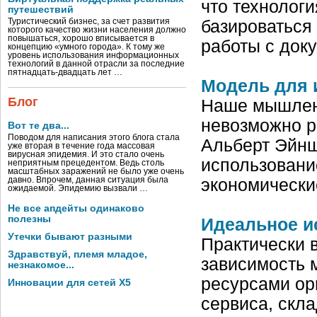
что технолог
путешествий
Туристический бизнес, за счет развития
базироваться
которого качество жизни населения должно
повышаться, хорошо вписывается в
работы с док
концепцию «умного города». К тому же
уровень использования информационных
технологий в данной отрасли за последние
пятнадцать-двадцать лет …
Модель для 
Блог
Наше мышлени
невозможно р
Вот те два...
Поводом для написания этого блога стала
Альберт Эйнш
уже вторая в течение года массовая
вирусная эпидемия. И это стало очень
использовани
неприятным прецедентом. Ведь столь
масштабных заражений не было уже очень
давно. Впрочем, данная ситуация была
экономически
ожидаемой. Эпидемию вызвали …
Не все апдейты одинаково
полезны
Идеальное и
Утечки бывают разными
Практически 
Здравствуй, племя младое,
зависимость 
незнакомое...
ресурсами ор
Инновации для сетей X5
сервиса, скла