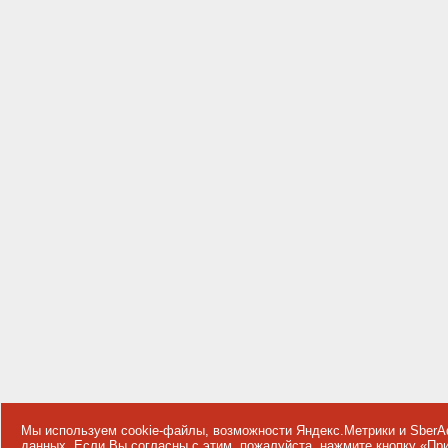
Мы используем cookie-файлы, возможности Яндекс.Метрики и SberA
данных
. Если Вы согласны с этим, пожалуйста, нажмите кнопку «П