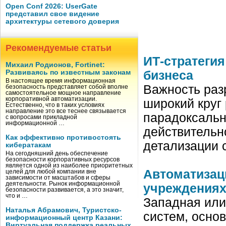
Open Conf 2026: UserGate
представил свое видение
архитектуры сетевого доверия
Рекомендуемые статьи
ИТ-стратеги
Михаил Родионов, Fortinet:
Развиваясь по известным законам
бизнеса
В настоящее время информационная
Важность разр
безопасность представляет собой вполне
самостоятельное мощное направление
корпоративной автоматизации.
широкий круг 
Естественно, что в таких условиях
направление это все теснее связывается
парадоксальн
с вопросами прикладной
информационной …
действительн
Как эффективно противостоять
детализации 
кибератакам
На сегодняшний день обеспечение
безопасности корпоративных ресурсов
является одной из наиболее приоритетных
Автоматизац
целей для любой компании вне
зависимости от масштабов и сферы
деятельности. Рынок информационной
учреждения
безопасности развивается, а это значит,
что и …
Западная или
Наталья Абрамович, Туристско-
систем, основ
информационный центр Казани:
Виртуальная поддержка реальных