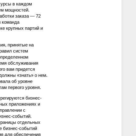
сурсы в каждом
ием мощностей.
аботки заказа — 72
я команда
ке крупных партий и
ия, принятые на
правил систем
определенном
ремя обслуживания
ого вам придется
должны «знать» о нем.
вала об уровне
там первого уровня.
грегируются бизнес-
иных приложениях и
правлении с
изнес-событий.
 границы отдельных
ве бизнес-событий
ия для обеспечения