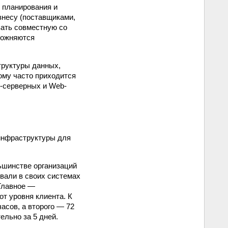
 планирования и
знесу (поставщиками,
вать совместную со
ложняются
труктуры данных,
ому часто приходится
-серверных и Web-
инфраструктуры для
ьшинстве организаций
вали в своих системах
 Главное —
от уровня клиента. К
асов, а второго — 72
ельно за 5 дней.