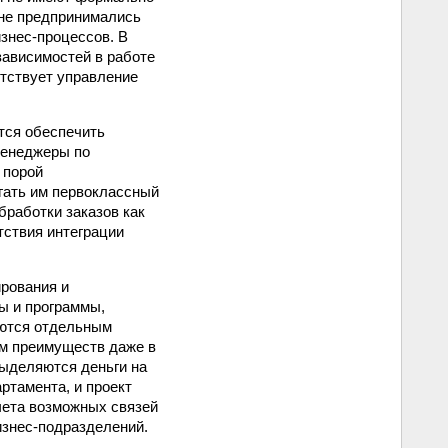
 не предпринимались
знес-процессов. В
ависимостей в работе
утствует управление
тся обеспечить
менеджеры по
 порой
гать им первоклассный
бработки заказов как
тствия интеграции
рования и
ы и программы,
яются отдельным
ум преимуществ даже в
ыделяются деньги на
ртамента, и проект
чета возможных связей
изнес-подразделений.