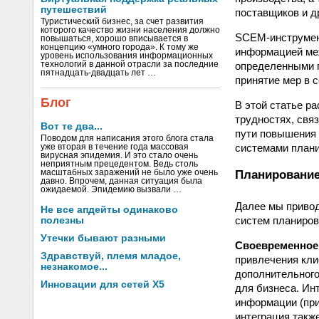
путешествий
поставщиков и д
Туристический бизнес, за счет развития
которого качество жизни населения должно
SCEM-инструмен
повышаться, хорошо вписывается в
концепцию «умного города». К тому же
информацией меж
уровень использования информационных
определенными 
технологий в данной отрасли за последние
пятнадцать-двадцать лет …
принятие мер в 
Блог
В этой статье р
трудностях, свя
Вот те два...
пути повышения
Поводом для написания этого блога стала
системами плани
уже вторая в течение года массовая
вирусная эпидемия. И это стало очень
неприятным прецедентом. Ведь столь
Планирование
масштабных заражений не было уже очень
давно. Впрочем, данная ситуация была
ожидаемой. Эпидемию вызвали …
Далее мы привод
Не все апдейты одинаково
систем планиров
полезны
Утечки бывают разными
Своевременное
Здравствуй, племя младое,
привлечения кли
незнакомое...
дополнительного
Инновации для сетей X5
для бизнеса. Ин
информации (при
интеграция такж