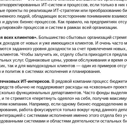
откорректированных ИТ-систем и процессов, если только в них
е проекты по реализации ИТ-стратегии или преобразованию би
немного людей, обладающих всесторонним пониманием взаимоз
к и других бизнес-процессов. Как правило, на предприятиях отс
гулировкой» процессов и систем в рамках всей организации.
я всех клиентов».
Большинство сбытовых организаций стремя
к доходов от новых и уже имеющихся клиентов. И очень часто 
ются заданного уровня доходности за счет привлечения новых,
клиентов. Чтобы залучить их, отделу сбыта приходится предла
льных услуг. Одинаковые цены, уровни обслуживания и время о
ких, так и для малодоходных клиентов — один из примеров отсу
и и политик в системах исполнения и планирования.
течковых ИТ-интересов.
В рядовой компании процесс бюджети
редств обычно не поддерживает расходы на «сквозные» проект
есколько функциональных департаментов. Часто фонды выдел
 и те стремятся «перетянуть одеяло» на себя, получив максим
ям компании. Например, если одному бизнес-подразделению в
ирования, работа фокусируется только вокруг нужд данного депа
интеграцией с системами исполнения именно этого отдела без у
едованными системами и областями деятельности остальных б