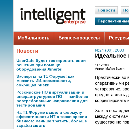
Новости
Но
Перспективные
Мобильность
Бизнес-процессы
Ресурсы
Новости
№24 (89), 2003
Идеальное 
UserGate будет тестировать свои
решения при помощи
11.12.2003
Автор: Майкл Браун
оборудования Xinertel
Эксперты на Т1 Форуме: как
Практически во 
множить ИИ-возможности,
оперативными ре
сокращая риски
устаревание, вр
Российское ПО виртуализации и
предоставлять д
инфраструктурное ПО — наиболее
корректировать 
востребованные направления для
тестирования
Хотя в последни
На Т1 Форуме вывели формулу
между системами
эффективности ИТ с точки зрения
бизнеса: меньше тратить, больше
существенно пов
зарабатывать