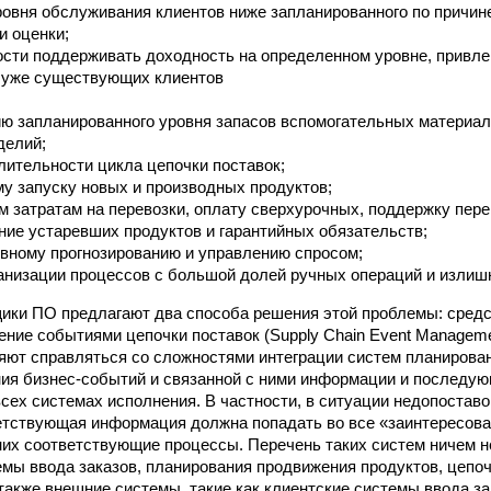
овня обслуживания клиентов ниже запланированного по причин
и оценки;
сти поддерживать доходность на определенном уровне, привле
 уже существующих клиентов
 запланированного уровня запасов вспомогательных материал
делий;
ительности цикла цепочки поставок;
у запуску новых и производных продуктов;
 затратам на перевозки, оплату сверхурочных, поддержку пер
ие устаревших продуктов и гарантийных обязательств;
вному прогнозированию и управлению спросом;
анизации процессов с большой долей ручных операций и излиш
ики ПО предлагают два способа решения этой проблемы: сред
ение событиями цепочки поставок (Supply Chain Event Manage
яют справляться со сложностями интеграции систем планирова
ия бизнес-событий и связанной с ними информации и последу
всех системах исполнения. В частности, в ситуации недопоставо
етствующая информация должна попадать во все «заинтересов
них соответствующие процессы. Перечень таких систем ничем н
емы ввода заказов, планирования продвижения продуктов, цепоч
 также внешние системы, такие как клиентские системы ввода з