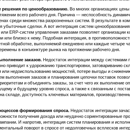
 решения по ценообразованию.
Во многих организациях цены
тяжении всего рабочего дня. Причина — неспособность динами
нах среди множества разрозненных систем. В результате в ком
я убыточные сделки. А вот интеграция систем ценообразовани
или ERP-систем управления заказами позволяет организации к
и или близко к нему. Подобная интеграция, в противоположност
етной обработке, выполняемой ежедневно или каждые четыре ча
перемены в конъюнктуре рынка на протяжении рабочего дня.
ыполнение заказов.
Недостаток интеграции между системами 
но приводит к удорожанию транспортировки, затовариванию ск
м или недоиспользованию мощностей, потере выгоды и снижению
ем выполнения заказов и планирования цепочки поставок позво
приоритетам и объединять заказы, за счет чего их выполнение о
ущему и будущему уровню спроса, а также к связанным с поста
 на складе, доступность ключевых материалов, производственн
роцессов формирования спроса.
Недостаток интеграции зачас
ожности получения дохода или неудачно сориентированные пр
ампании. И напротив, интеграция систем планирования и исполн
ентальный поворот в спросе от недолговечных всплесков интер