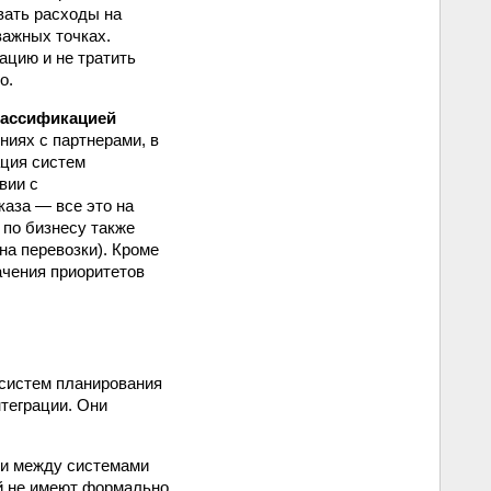
вать расходы на
важных точках.
ацию и не тратить
о.
лассификацией
ниях с партнерами, в
ация систем
вии с
аза — все это на
 по бизнесу также
на перевозки). Кроме
ачения приоритетов
систем планирования
нтеграции. Они
зи между системами
й не имеют формально