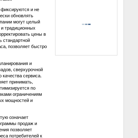
 фиксируются и не
чески обновлять
пании могут целый
я и традиционных
орректировать цены в
ь стандартной
са, позволяет быстро
планирования и
ладов, сверхурочной
 качества сервиса.
ляет принимать,
птимизируется по
вками ограничениям
ых мощностей и
тую означает
ограммы продаж и
ения позволяет
еса потребителей к