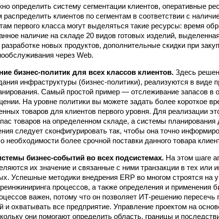
но определить систему сегментации клиентов, оперативные ре
ем распределить клиентов по сегментам в соответствии с налич
там первого класса могут выделяться такие ресурсы: время обр
ванное наличие на складе 20 видов готовых изделий, выделенна
 разработке новых продуктов, дополнительные скидки при закуп
мообслуживания через Web.
ие бизнес-политик для всех классов клиентов.
Здесь решен
дания инфраструктуры (бизнес-политики), реализуются в виде 
анирования. Самый простой пример — отслеживание запасов в 
ении. На уровне политики вы можете задать более короткое в
енных товаров для клиентов первого уровня. Для реализации эт
пас товаров на определенном складе, а системы планирования 
ния следует сконфигурировать так, чтобы она точно информиро
е о необходимости более срочной поставки данного товара клиен
стемы бизнес-событий во всех подсистемах.
На этом шаге а
еляются их значение и связанные с ними транзакции в тех или 
ых. Успешные методики внедрения ERP во многом строятся на у
реинжиниринга процессов, а также определения и применения б
оцессов важен, потому что он позволяет ИТ-решению пересечь
й и охватывать все предприятие. Управление проектом на осно
скольку они помогают определить область, границы и последств