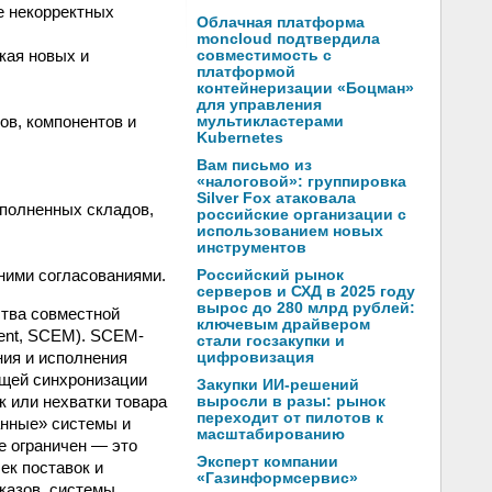
е некорректных
Облачная платформа
moncloud подтвердила
кая новых и
совместимость с
платформой
контейнеризации «Боцман»
для управления
ов, компонентов и
мультикластерами
Kubernetes
Вам письмо из
«налоговой»: группировка
Silver Fox атаковала
еполненных складов,
российские организации с
использованием новых
инструментов
ними согласованиями.
Российский рынок
серверов и СХД в 2025 году
вырос до 280 млрд рублей:
ства совместной
ключевым драйвером
ment, SCEM). SCEM-
стали госзакупки и
ния и исполнения
цифровизация
ющей синхронизации
Закупки ИИ-решений
к или нехватки товара
выросли в разы: рынок
переходит от пилотов к
анные» системы и
масштабированию
е ограничен — это
Эксперт компании
ек поставок и
«Газинформсервис»
аказов, системы