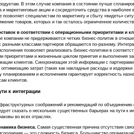
одуктам. В этом случае компания в состоянии лучше спланиро
 и маркетинговые акции и сосредоточить средства в наиболее 
е позволяет специалистам по маркетингу и сбыту «видеть» ситу
ижение товаров, которых и так осталось ограниченное количеств
ставок в соответствии с операционными приоритетами и к
е компании не придерживаются четких бизнес-политик в отноше
 с разными классами партнеров обращаются по-разному. Интегр
исполнения позволяет реализовать бизнес-политики в соответст
и приоритетами и жизненным циклом принятия и выполнения зак
кации клиентов. Синхронизация этой информации с партнерами
 оптимизацию затрат (таких как накладные расходы и издержки 
ду планированием и исполнением гарантирует корректность назн
ам клиентов.
ти к интеграции
фраструктурных соображений и рекомендаций по объединению 
едует сказать о нескольких существенных барьерах на пути к и
наковы во всех отраслях.
намика бизнеса.
Самая существенная причина отсутствия свя
исполнения — это сложность бизнеса. Большинство организаци