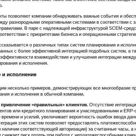
р.
ты позволяют компании обнаруживать важные события и обесп
ду разнородными оперативными системами в соответствии с з
правилами. В паре с надлежащей инфраструктурой SCEM-средс
соответствии с приоритетами бизнеса и операционными стратеги
ассказывается о различных типах систем планирования и исполн
занных с более эффективной интеграцией подобных систем, а т
 эффективности взаимодействия и улучшения интеграции межд
рования и исполнения.
 и исполнение
им несколько примеров, демонстрирующих все многообразие п
ания и исполнения в обычной компании.
 привлечение «правильных» клиентов.
Отсутствие интеграц
ентов или кредитного планирования и унаследованными и ERP-
 времени и усилий, увеличивает вероятность ошибок ввода дан
теграция этих систем позволяет предоставлять платежеспособн
 наличии соответствующей авторизации) за считанные часы, а 
е снижает риск потерь при работе с неплатежеспособными клие