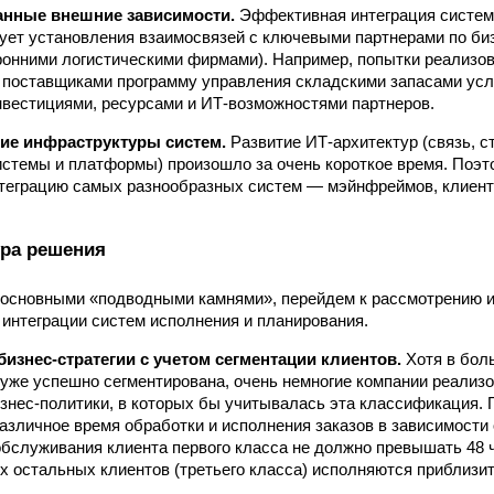
анные внешние зависимости.
Эффективная интеграция систем
ует установления взаимосвязей с ключевыми партнерами по би
ронними логистическими фирмами). Например, попытки реализо
 поставщиками программу управления складскими запасами ус
нвестициями, ресурсами и ИТ-возможностями партнеров.
ие инфраструктуры систем.
Развитие ИТ-архитектур (связь, с
стемы и платформы) произошло за очень короткое время. Поэт
теграцию самых разнообразных систем — мэйнфреймов, клиент
ра решения
 основными «подводными камнями», перейдем к рассмотрению 
 интеграции систем исполнения и планирования.
бизнес-стратегии с учетом сегментации клиентов.
Хотя в бол
 уже успешно сегментирована, очень немногие компании реализо
знес-политики, в которых бы учитывалась эта классификация.
азличное время обработки и исполнения заказов в зависимости 
обслуживания клиента первого класса не должно превышать 48 ч
ех остальных клиентов (третьего класса) исполняются приблизит