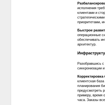
Разбалансиров
исполнения треб
клиентами и сто
стратегическими
приоритетами, и
Быстрое развит
операционные си
обеспечивать ин
архитектур.
Инфраструкту
Разобравшись с
синхронизации и
Корректировка 
клиентская база
планирования би
предусмотреть р
примеру, время 
часа. Заказы вс