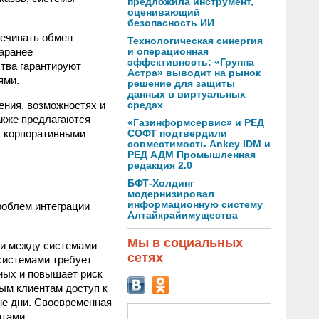
предложила инструмент,
оценивающий
безопасность ИИ
ечивать обмен
Технологическая синергия
аранее
и операционная
эффективность: «Группа
тва гарантируют
Астра» выводит на рынок
ями.
решение для защиты
данных в виртуальных
ения, возможностях и
средах
акже предлагаются
«Газинформсервис» и РЕД
у корпоративными
СОФТ подтвердили
совместимость Ankey IDM и
РЕД АДМ Промышленная
редакция 2.0
БФТ-Холдинг
модернизировал
информационную систему
роблем интеграции
Алтайкрайимущества
Мы в социальных
ии между системами
сетях
системами требует
ных и повышает риск
ым клиентам доступ к
не дни. Своевременная
нтами.