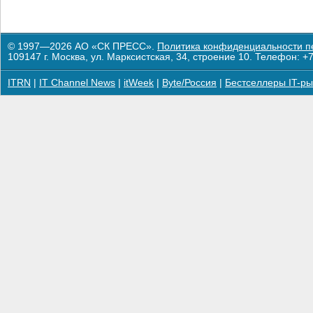
© 1997—2026 АО «СК ПРЕСС».
Политика конфиденциальности п
109147 г. Москва, ул. Марксистская, 34, строение 10. Телефон: +7
ITRN
|
IT Channel News
|
itWeek
|
Byte/Россия
|
Бестселлеры IT-ры