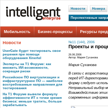
Новости
Номера
Перспективные напр
Мобильность
Бизнес-процессы
Ресурсы пред
Новости
№11 (144), 2006
Проекты и проц
UserGate будет тестировать свои
решения при помощи
26.06.2006
Автор: Мария Суханова
оборудования Xinertel
Эксперты на Т1 Форуме: как
Мария Суханова
множить ИИ-возможности,
сокращая риски
В связи с возрастающ
Российское ПО виртуализации и
перед ИТ-директорами
инфраструктурное ПО — наиболее
форму следует исполь
востребованные направления для
Неправильный выбор м
тестирования
Взаимодействию этих 
На Т1 Форуме вывели формулу
современных информац
эффективности ИТ с точки зрения
бизнеса: меньше тратить, больше
зарабатывать