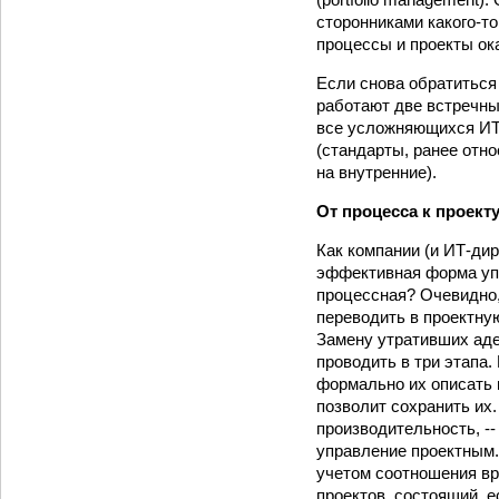
сторонниками какого-то
процессы и проекты ок
Если снова обратиться
работают две встречны
все усложняющихся ИТ-
(стандарты, ранее отн
на внутренние).
От процесса к проект
Как компании (и ИТ-дир
эффективная форма упр
процессная? Очевидно,
переводить в проектну
Замену утративших аде
проводить в три этапа.
формально их описать и
позволит сохранить их
производительность, --
управление проектным.
учетом соотношения вр
проектов, состоящий, е