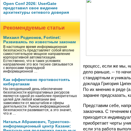
Open Conf 2026: UserGate
представил свое видение
архитектуры сетевого доверия
Рекомендуемые статьи
Михаил Родионов, Fortinet:
Развиваясь по известным законам
В настоящее время информационная
безопасность представляет собой вполне
самостоятельное мощное направление
корпоративной автоматизации.
Естественно, что в таких условиях
направление это все теснее связывается
процесс, если же мы, н
с вопросами прикладной
дело раньше, -- то на
информационной …
стандартным и уникаль
Как эффективно противостоять
доклада Григория Ципе
кибератакам
По их мнению в ряде (
На сегодняшний день обеспечение
безопасности корпоративных ресурсов
заранее предсказать, 
является одной из наиболее приоритетных
целей для любой компании вне
зависимости от масштабов и сферы
Представим себе, напр
деятельности. Рынок информационной
безопасности развивается, а это значит,
заказчика. С течением
что и …
приходится индивидуал
Наталья Абрамович, Туристско-
приобретает черты уни
информационный центр Казани:
если эта работа выполн
Виртуальная поддержка реальных