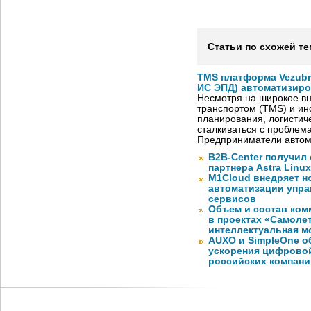
Статьи по схожей те
TMS платформа Vezubr
ИС ЭПД) автоматизиро
Несмотря на широкое в
транспортом (TMS) и ин
планирования, логистич
сталкиваться с проблем
Предприниматели автом
B2B-Center получил 
партнера Astra Linux
M1Cloud внедряет н
автоматизации упра
сервисов
Объем и состав ко
в проектах «Самоле
интеллектуальная м
AUXO и SimpleOne о
ускорения цифрово
российских компани