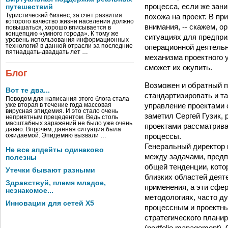
процесса, если же зани
путешествий
похожа на проект. В пр
Туристический бизнес, за счет развития
которого качество жизни населения должно
внимания, -- скажем, о
повышаться, хорошо вписывается в
концепцию «умного города». К тому же
ситуациях для предпри
уровень использования информационных
операционной деятельн
технологий в данной отрасли за последние
пятнадцать-двадцать лет …
механизма проектного 
сможет их окупить.
Блог
Возможен и обратный п
Вот те два...
стандартизировать и та
Поводом для написания этого блога стала
управление проектами 
уже вторая в течение года массовая
вирусная эпидемия. И это стало очень
заметил Сергей Гузик, 
неприятным прецедентом. Ведь столь
масштабных заражений не было уже очень
проектами рассматрива
давно. Впрочем, данная ситуация была
процессы.
ожидаемой. Эпидемию вызвали …
Генеральный директор 
Не все апдейты одинаково
между задачами, предп
полезны
общей тенденции, кото
Утечки бывают разными
близких областей деят
Здравствуй, племя младое,
применения, а эти сфе
незнакомое...
методологиях, часто ду
Инновации для сетей X5
процессным и проектны
стратегического плани
(portfolio management