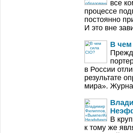
все ко
процессе под
постоянно пр
И это вне зав
В чем
Прежд
портер
в России отли
результате о
мира». Журна
Влади
Неэфф
В кру
к тому же яв