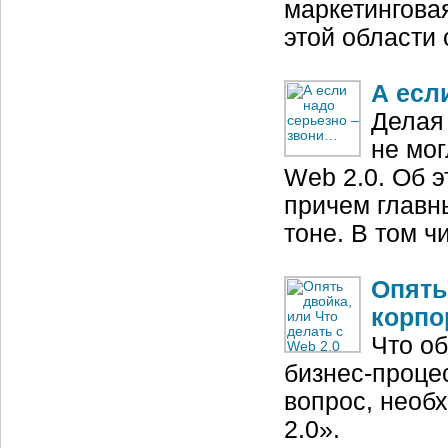
маркетинговая
этой области
А есл
Делая
не мо
Web 2.0. Об э
причем главн
тоне. В том ч
Опять
корпо
Что об
бизнес-проце
вопрос, необ
2.0».