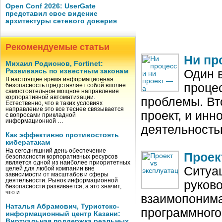
Open Conf 2026: UserGate
представил свое видение
архитектуры сетевого доверия
Рекомендуемые статьи
Ни пр
Михаил Родионов, Fortinet:
Развиваясь по известным законам
Один 
В настоящее время информационная
процес
безопасность представляет собой вполне
самостоятельное мощное направление
корпоративной автоматизации.
проблемы. Вт
Естественно, что в таких условиях
направление это все теснее связывается
проект, и ин
с вопросами прикладной
информационной …
деятельность
Как эффективно противостоять
кибератакам
На сегодняшний день обеспечение
Проек
безопасности корпоративных ресурсов
является одной из наиболее приоритетных
Ситуац
целей для любой компании вне
зависимости от масштабов и сферы
деятельности. Рынок информационной
руков
безопасности развивается, а это значит,
что и …
взаимопонима
Наталья Абрамович, Туристско-
программного
информационный центр Казани:
Виртуальная поддержка реальных