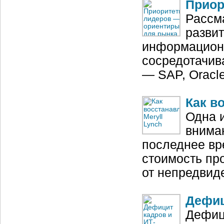
Приор
Рассм
разви
информационн
сосредотачив
— SAP, Oracle
Как в
Одна 
внима
последнее вр
стоимость про
от непредвид
Дефиц
Дефиц