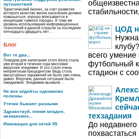
общеизвестна
путешествий
Туристический бизнес, за счет развития
стабильности,
которого качество жизни населения должно
повышаться, хорошо вписывается в
концепцию «умного города». К тому же
уровень использования информационных
ЦОД н
технологий в данной отрасли за последние
пятнадцать-двадцать лет …
Нужна
Блог
клубу
всего умение 
Вот те два...
Поводом для написания этого блога стала
футбольный кл
уже вторая в течение года массовая
вирусная эпидемия. И это стало очень
стадион с со
неприятным прецедентом. Ведь столь
масштабных заражений не было уже очень
давно. Впрочем, данная ситуация была
ожидаемой. Эпидемию вызвали …
Алекс
Не все апдейты одинаково
полезны
Кремл
Утечки бывают разными
сейча
Здравствуй, племя младое,
техзадания
незнакомое...
До недавнего
Инновации для сетей X5
похвастаться