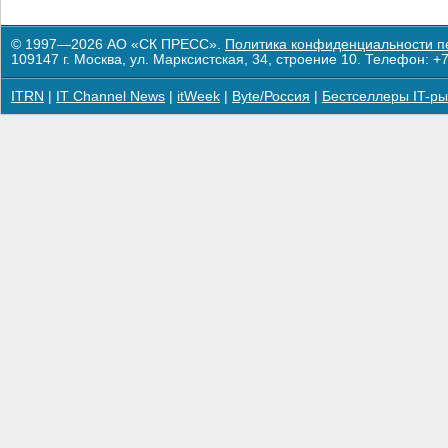
© 1997—2026 АО «СК ПРЕСС».
Политика конфиденциальности п
109147 г. Москва, ул. Марксистская, 34, строение 10. Телефон: +7
ITRN
|
IT Channel News
|
itWeek
|
Byte/Россия
|
Бестселлеры IT-ры