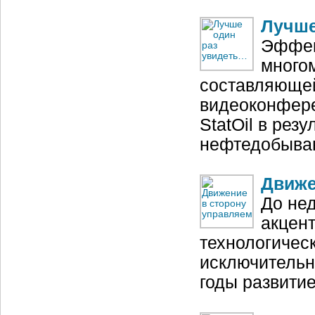
Лучше
Эффек
много
составляющей
видеоконфере
StatOil в рез
нефтедобыв
Движе
До не
акцент
технологическ
исключительн
годы развити