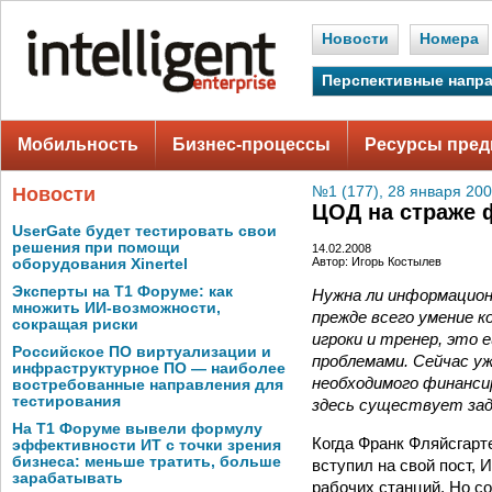
Новости
Номера
Перспективные напр
Мобильность
Бизнес-процессы
Ресурсы пред
Новости
№1 (177), 28 января 200
ЦОД на страже 
UserGate будет тестировать свои
решения при помощи
14.02.2008
Автор: Игорь Костылев
оборудования Xinertel
Эксперты на Т1 Форуме: как
Нужна ли информацион
множить ИИ-возможности,
прежде всего умение к
сокращая риски
игроки и тренер, это
Российское ПО виртуализации и
проблемами. Сейчас у
инфраструктурное ПО — наиболее
необходимого финансир
востребованные направления для
тестирования
здесь существует зад
На Т1 Форуме вывели формулу
Когда Франк Фляйсгарт
эффективности ИТ с точки зрения
бизнеса: меньше тратить, больше
вступил на свой пост, 
зарабатывать
рабочих станций. Но со