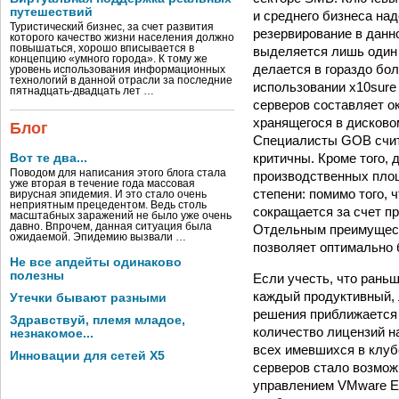
путешествий
и среднего бизнеса на
Туристический бизнес, за счет развития
резервирование в данн
которого качество жизни населения должно
повышаться, хорошо вписывается в
выделяется лишь один 
концепцию «умного города». К тому же
делается в гораздо бо
уровень использования информационных
технологий в данной отрасли за последние
использовании x10sure 
пятнадцать-двадцать лет …
серверов составляет о
хранящегося в дисковом
Блог
Специалисты GOB счита
критичны. Кроме того, 
Вот те два...
Поводом для написания этого блога стала
производственных площ
уже вторая в течение года массовая
степени: помимо того, 
вирусная эпидемия. И это стало очень
неприятным прецедентом. Ведь столь
сокращается за счет п
масштабных заражений не было уже очень
давно. Впрочем, данная ситуация была
Отдельным преимуществ
ожидаемой. Эпидемию вызвали …
позволяет оптимально 
Не все апдейты одинаково
полезны
Если учесть, что рань
каждый продуктивный, 
Утечки бывают разными
решения приближается 
Здравствуй, племя младое,
количество лицензий н
незнакомое...
всех имевшихся в клубе
Инновации для сетей X5
серверов стало возмож
управлением VMware ES