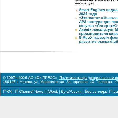
настоящий …
Smart Engines подве
2025 года
«Экспанта» объявля
APS-контура для пр
покупки «Алгоритм1
Axenix локализует 
производителя коф
В RooX назвали фак
развитие рынка digita
© 1997—2026 АО «СК ПРЕСС».
Политика конфиденциальности п
109147 г. Москва, ул. Марксистская, 34, строение 10. Телефон: +7
ITRN
|
IT Channel News
|
itWeek
|
Byte/Россия
|
Бестселлеры IT-ры