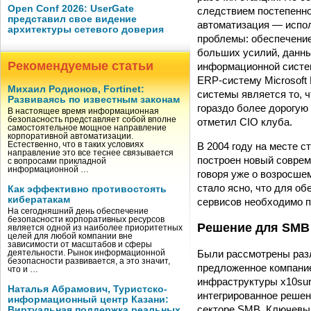
Open Conf 2026: UserGate
следствием постепенно
представил свое видение
автоматизация — испо
архитектуры сетевого доверия
проблемы: обеспечени
больших усилий, данны
Рекомендуемые статьи
информационной систем
ERP-систему Microsoft
Михаил Родионов, Fortinet:
системы является то, 
Развиваясь по известным законам
гораздо более дорогую
В настоящее время информационная
безопасность представляет собой вполне
отметил CIO клуба.
самостоятельное мощное направление
корпоративной автоматизации.
В 2004 году на месте с
Естественно, что в таких условиях
направление это все теснее связывается
построен новый соврем
с вопросами прикладной
информационной …
говоря уже о возросшем
стало ясно, что для о
Как эффективно противостоять
кибератакам
сервисов необходимо 
На сегодняшний день обеспечение
безопасности корпоративных ресурсов
Решение для SMB
является одной из наиболее приоритетных
целей для любой компании вне
зависимости от масштабов и сферы
Были рассмотрены разл
деятельности. Рынок информационной
безопасности развивается, а это значит,
предложенное компание
что и …
инфраструктуры x10sur
Наталья Абрамович, Туристско-
интегрированное решен
информационный центр Казани:
секторе SMB. Ключевым
Виртуальная поддержка реальных