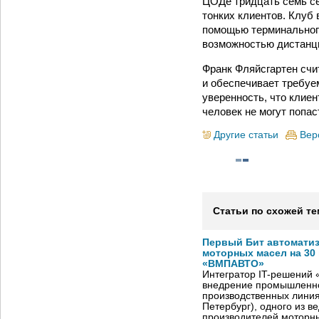
ЦОДе тридцать семь се
тонких клиентов. Клуб
помощью терминальног
возможностью дистанц
Франк Фляйсгартен счи
и обеспечивает требуе
уверенность, что клие
человек не могут попас
Другие статьи
Вер
Статьи по схожей те
Первый Бит автомати
моторных масел на 30
«ВМПАВТО»
Интегратор IT-решений
внедрение промышленно
производственных лини
Петербург), одного из в
производителей моторны