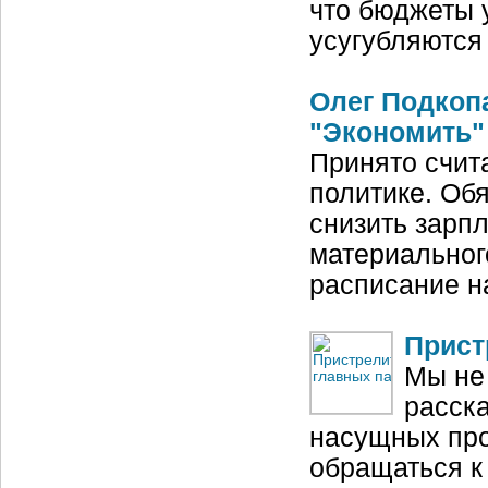
что бюджеты 
усугубляются
Олег Подкоп
"Экономить"
Принято счита
политике. Обя
снизить зарп
материальног
расписание н
Прист
Мы не
расск
насущных про
обращаться к