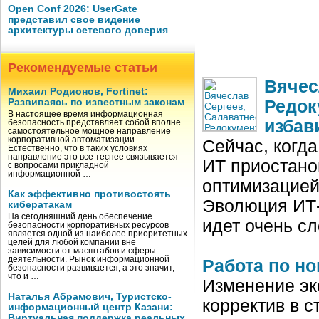
Open Conf 2026: UserGate
представил свое видение
архитектуры сетевого доверия
Рекомендуемые статьи
Вячес
Михаил Родионов, Fortinet:
Развиваясь по известным законам
Редок
В настоящее время информационная
избав
безопасность представляет собой вполне
самостоятельное мощное направление
корпоративной автоматизации.
Сейчас, когд
Естественно, что в таких условиях
направление это все теснее связывается
ИТ приостано
с вопросами прикладной
информационной …
оптимизацией
Как эффективно противостоять
Эволюция ИТ‑
кибератакам
На сегодняшний день обеспечение
идет очень с
безопасности корпоративных ресурсов
является одной из наиболее приоритетных
целей для любой компании вне
зависимости от масштабов и сферы
деятельности. Рынок информационной
Работа по н
безопасности развивается, а это значит,
что и …
Изменение эк
Наталья Абрамович, Туристско-
корректив в с
информационный центр Казани:
Виртуальная поддержка реальных