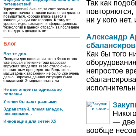
Так как подоб
путешествий
Туристический бизнес, за счет развития
повторяются,
которого качество жизни населения должно
повышаться, хорошо вписывается в
ни у кого нет
концепцию «умного города». К тому же
уровень использования информационных
технологий в данной отрасли за последние
пятнадцать-двадцать лет …
Александр А
Блог
сбалансиров
Как бы того н
Вот те два...
Поводом для написания этого блога стала
оборудования 
уже вторая в течение года массовая
вирусная эпидемия. И это стало очень
непростое вр
неприятным прецедентом. Ведь столь
масштабных заражений не было уже очень
давно. Впрочем, данная ситуация была
сбалансироват
ожидаемой. Эпидемию вызвали …
исполнитель
Не все апдейты одинаково
полезны
Утечки бывают разными
Закуп
Здравствуй, племя младое,
Никого
незнакомое...
— две
Инновации для сетей X5
вообще несов