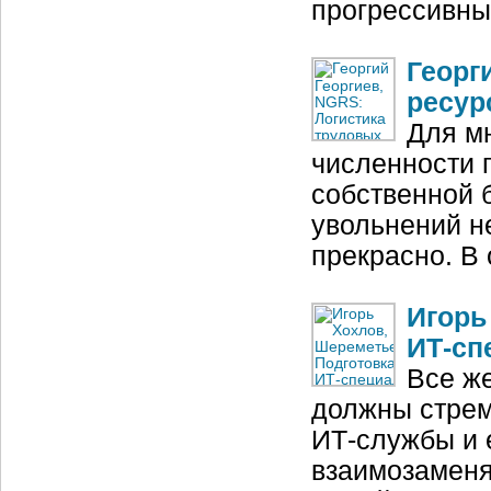
прогрессивны
Георг
ресур
Для м
численности 
собственной 
увольнений не
прекрасно. В
Игорь
ИТ‑сп
Все ж
должны стреми
ИТ‑службы и 
взаимозаменя