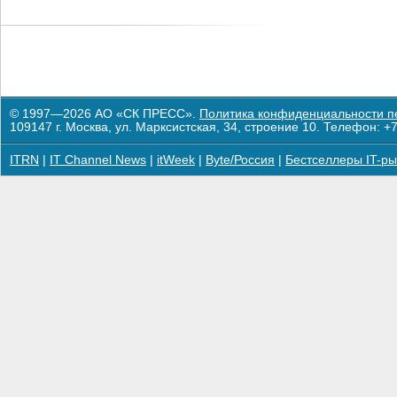
© 1997—2026 АО «СК ПРЕСС».
Политика конфиденциальности п
109147 г. Москва, ул. Марксистская, 34, строение 10. Телефон: +7
ITRN
|
IT Channel News
|
itWeek
|
Byte/Россия
|
Бестселлеры IT-ры