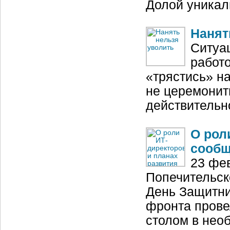
Долой уникал
Нанят
Ситуа
работ
«трястись» н
не церемонить
действительн
О рол
сообщ
23 фе
Попечительск
День Защитни
фронта прове
столом в нео