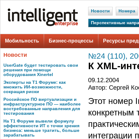
Новости
Номера
Перспективные напр
Мобильность
Бизнес-процессы
Ресурсы пред
Новости
№24 (110), 2
К XML-инт
UserGate будет тестировать свои
решения при помощи
оборудования Xinertel
09.12.2004
Эксперты на Т1 Форуме: как
Автор: Сергей Ко
множить ИИ-возможности,
сокращая риски
Этот номер I
Российское ПО виртуализации и
инфраструктурное ПО — наиболее
востребованные направления для
конкретным 
тестирования
На Т1 Форуме вывели формулу
практически
эффективности ИТ с точки зрения
бизнеса: меньше тратить, больше
интеграции 
зарабатывать