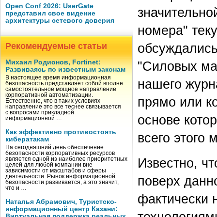
Open Conf 2026: UserGate
значительно
представил свое видение
архитектуры сетевого доверия
номера" тек
обсуждались
Рекомендуемые статьи
Михаил Родионов, Fortinet:
"Силовых ма
Развиваясь по известным законам
В настоящее время информационная
нашего журна
безопасность представляет собой вполне
самостоятельное мощное направление
корпоративной автоматизации.
прямо или к
Естественно, что в таких условиях
направление это все теснее связывается
с вопросами прикладной
основе кото
информационной …
Как эффективно противостоять
всего этого 
кибератакам
На сегодняшний день обеспечение
безопасности корпоративных ресурсов
Известно, ч
является одной из наиболее приоритетных
целей для любой компании вне
зависимости от масштабов и сферы
деятельности. Рынок информационной
поверх данн
безопасности развивается, а это значит,
что и …
фактически 
Наталья Абрамович, Туристско-
информационный центр Казани:
технологиям
Виртуальная поддержка реальных