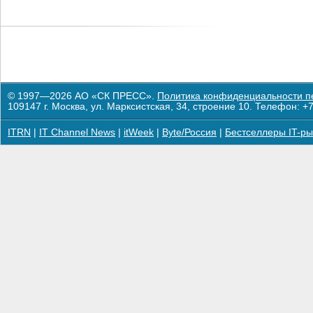
© 1997—2026 АО «СК ПРЕСС».
Политика конфиденциальности п
109147 г. Москва, ул. Марксистская, 34, строение 10. Телефон: +7
ITRN
|
IT Channel News
|
itWeek
|
Byte/Россия
|
Бестселлеры IT-ры