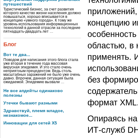
путешествий
приложений,
Туристический бизнес, за счет развития
которого качество жизни населения должно
повышаться, хорошо вписывается в
концепцию и
концепцию «умного города». К тому же
уровень использования информационных
технологий в данной отрасли за последние
особенность 
пятнадцать-двадцать лет …
областью, в
Блог
применять. 
Вот те два...
Поводом для написания этого блога стала
уже вторая в течение года массовая
использован
вирусная эпидемия. И это стало очень
неприятным прецедентом. Ведь столь
масштабных заражений не было уже очень
без формиро
давно. Впрочем, данная ситуация была
ожидаемой. Эпидемию вызвали …
содержатель
Не все апдейты одинаково
полезны
формат XML
Утечки бывают разными
Здравствуй, племя младое,
незнакомое...
Опираясь на
Инновации для сетей X5
ИТ-служб DH