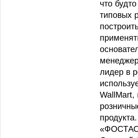
что будт
типовых 
построит
применят
основател
менеджер
лидер в 
использу
WallMart,
розничные
продукта
«ФОСТАС»