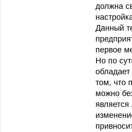
должна с
настройка
Данный те
предприят
первое м
Но по сут
обладает 
том, что 
можно без
является
изменени
привносит