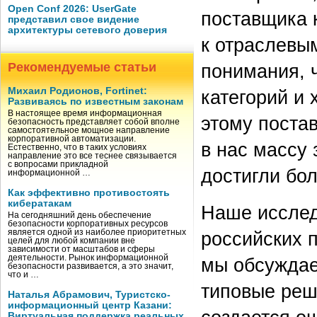
Open Conf 2026: UserGate
поставщика 
представил свое видение
архитектуры сетевого доверия
к отраслевы
понимания, 
Рекомендуемые статьи
Михаил Родионов, Fortinet:
категорий и 
Развиваясь по известным законам
В настоящее время информационная
этому поста
безопасность представляет собой вполне
самостоятельное мощное направление
корпоративной автоматизации.
в нас массу
Естественно, что в таких условиях
направление это все теснее связывается
с вопросами прикладной
достигли бо
информационной …
Как эффективно противостоять
кибератакам
Наше исслед
На сегодняшний день обеспечение
безопасности корпоративных ресурсов
российских п
является одной из наиболее приоритетных
целей для любой компании вне
зависимости от масштабов и сферы
деятельности. Рынок информационной
мы обсуждае
безопасности развивается, а это значит,
что и …
типовые реш
Наталья Абрамович, Туристско-
информационный центр Казани:
Виртуальная поддержка реальных