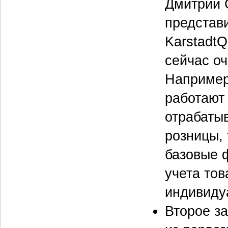
Дмитрий 
представи
KarstadtQ
сейчас оч
Например,
работают 
отрабаты
розницы,
базовые ф
учета то
индивиду
Второе з