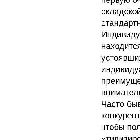
складской
стандарт
Индивиду
находится
устоявши
индивиду
преимуще
вниматель
Часто быв
конкурен
чтобы по
«типизиро