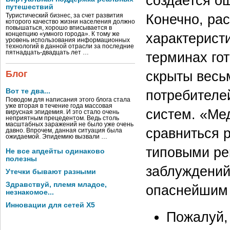
создается о
путешествий
Конечно, ра
Туристический бизнес, за счет развития
которого качество жизни населения должно
повышаться, хорошо вписывается в
характерист
концепцию «умного города». К тому же
уровень использования информационных
технологий в данной отрасли за последние
терминах гот
пятнадцать-двадцать лет …
скрыты весь
Блог
потребителе
Вот те два...
Поводом для написания этого блога стала
уже вторая в течение года массовая
систем. «Ме
вирусная эпидемия. И это стало очень
неприятным прецедентом. Ведь столь
масштабных заражений не было уже очень
сравниться р
давно. Впрочем, данная ситуация была
ожидаемой. Эпидемию вызвали …
типовыми ре
Не все апдейты одинаково
полезны
заблуждений
Утечки бывают разными
Здравствуй, племя младое,
опаснейшим 
незнакомое...
Инновации для сетей X5
Пожалуй, 