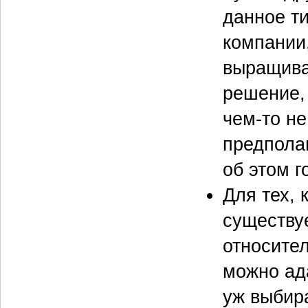
данное т
компании
выращива
решение, 
чем-то н
предпола
об этом г
Для тех, 
существуе
относител
можно ад
уж выбир