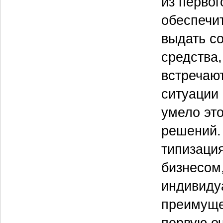
из перво
обеспечи
выдать с
средства
встречаю
ситуации 
умело эт
решений.
типизаци
бизнесом,
индивиду
преимуще
первую оч