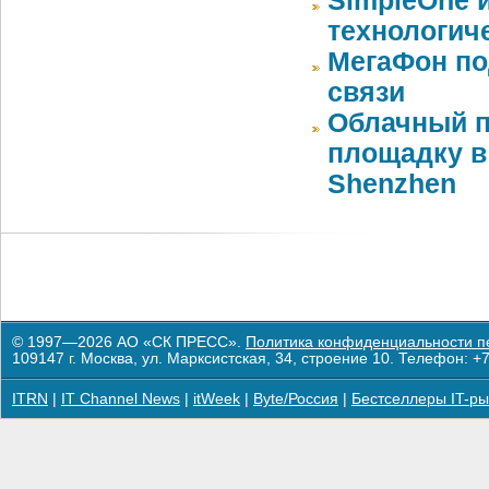
SimpleOne 
технологич
МегаФон по
связи
Облачный п
площадку в 
Shenzhen
© 1997—2026 АО «СК ПРЕСС».
Политика конфиденциальности п
109147 г. Москва, ул. Марксистская, 34, строение 10. Телефон: +7
ITRN
|
IT Channel News
|
itWeek
|
Byte/Россия
|
Бестселлеры IT-ры