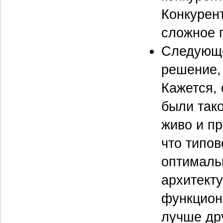
Конкурен
сложное п
Следующе
решение,
Кажется,
были так
живо и пр
что типов
оптималь
архитект
функциона
лучше дру