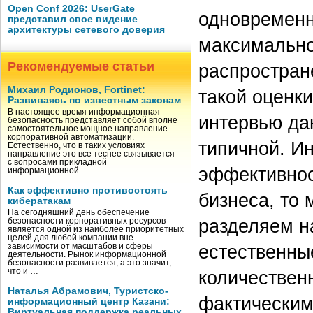
Open Conf 2026: UserGate
одновременн
представил свое видение
архитектуры сетевого доверия
максимально
Рекомендуемые статьи
распростран
Михаил Родионов, Fortinet:
такой оценки
Развиваясь по известным законам
В настоящее время информационная
интервью дан
безопасность представляет собой вполне
самостоятельное мощное направление
корпоративной автоматизации.
типичной. И
Естественно, что в таких условиях
направление это все теснее связывается
с вопросами прикладной
эффективнос
информационной …
Как эффективно противостоять
бизнеса, то 
кибератакам
На сегодняшний день обеспечение
разделяем н
безопасности корпоративных ресурсов
является одной из наиболее приоритетных
целей для любой компании вне
естественны
зависимости от масштабов и сферы
деятельности. Рынок информационной
безопасности развивается, а это значит,
количествен
что и …
Наталья Абрамович, Туристско-
фактически
информационный центр Казани:
Виртуальная поддержка реальных