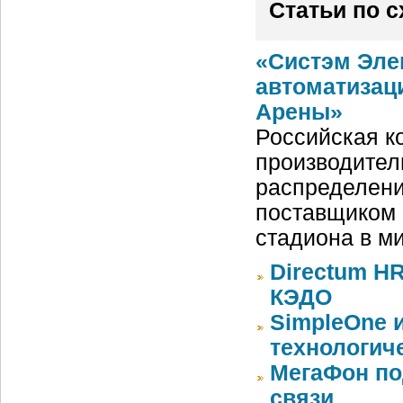
Статьи по 
«Систэм Эле
автоматизац
Арены»
Российская ко
производител
распределени
поставщиком 
стадиона в м
Directum HR
КЭДО
SimpleOne 
технологич
МегаФон по
связи