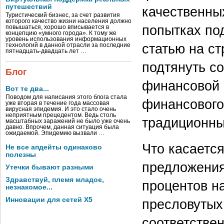
путешествий
качественны
Туристический бизнес, за счет развития
которого качество жизни населения должно
попытках по
повышаться, хорошо вписывается в
концепцию «умного города». К тому же
уровень использования информационных
статью на с
технологий в данной отрасли за последние
пятнадцать-двадцать лет …
подтянуть с
Блог
финансовой 
Вот те два...
Поводом для написания этого блога стала
финансового
уже вторая в течение года массовая
вирусная эпидемия. И это стало очень
неприятным прецедентом. Ведь столь
традиционны
масштабных заражений не было уже очень
давно. Впрочем, данная ситуация была
ожидаемой. Эпидемию вызвали …
Что касаетс
Не все апдейты одинаково
полезны
предложения 
Утечки бывают разными
Здравствуй, племя младое,
процентов н
незнакомое...
Инновации для сетей X5
пресловутых
соответстве