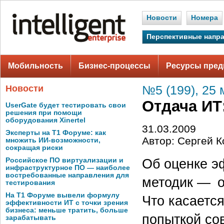
Новости
Номера
Перспективные напр
Мобильность
Бизнес-процессы
Ресурсы пред
Новости
№5 (199), 25 
Отдача ИТ
UserGate будет тестировать свои
решения при помощи
оборудования Xinertel
31.03.2009
Эксперты на Т1 Форуме: как
Автор: Сергей К
множить ИИ-возможности,
сокращая риски
Об оценке э
Российское ПО виртуализации и
инфраструктурное ПО — наиболее
востребованные направления для
методик — о
тестирования
На Т1 Форуме вывели формулу
Что касается
эффективности ИТ с точки зрения
бизнеса: меньше тратить, больше
попыткой со
зарабатывать