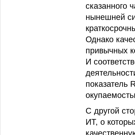
сказанного ч
нынешней си
краткосрочны
Однако каче
привычных к
И соответст
деятельност
показатель 
окупаемостью
С другой сто
ИТ, о которы
качественну