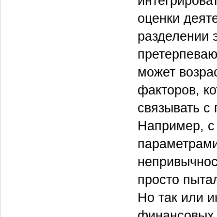
интегрирова
оценки деят
разделении э
претерпеваю
может возра
факторов, к
связывать с
Например, с
параметрами
непривычност
просто пыта
Но так или 
финансовых,