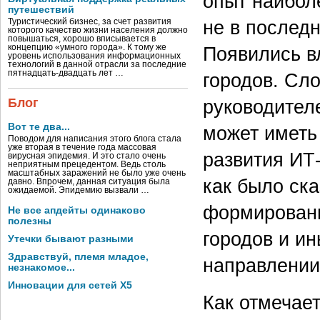
опыт наибол
путешествий
не в последн
Туристический бизнес, за счет развития
которого качество жизни населения должно
повышаться, хорошо вписывается в
Появились в
концепцию «умного города». К тому же
уровень использования информационных
технологий в данной отрасли за последние
пятнадцать-двадцать лет …
городов. Сл
руководител
Блог
Вот те два...
может иметь
Поводом для написания этого блога стала
уже вторая в течение года массовая
развития ИТ
вирусная эпидемия. И это стало очень
неприятным прецедентом. Ведь столь
масштабных заражений не было уже очень
как было ска
давно. Впрочем, данная ситуация была
ожидаемой. Эпидемию вызвали …
формировани
Не все апдейты одинаково
полезны
городов и и
Утечки бывают разными
Здравствуй, племя младое,
направлении
незнакомое...
Инновации для сетей X5
Как отмечает