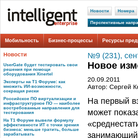
Новости
Номера
Перспективные напр
Мобильность
Бизнес-процессы
Ресурсы пред
Новости
№9 (231), сен
Новое изм
UserGate будет тестировать свои
решения при помощи
оборудования Xinertel
20.09.2011
Эксперты на Т1 Форуме: как
Автор: Сергей К
множить ИИ-возможности,
сокращая риски
На первый вз
Российское ПО виртуализации и
инфраструктурное ПО — наиболее
востребованные направления для
может показ
тестирования
На Т1 Форуме вывели формулу
«среднестати
эффективности ИТ с точки зрения
бизнеса: меньше тратить, больше
занимающий 
зарабатывать