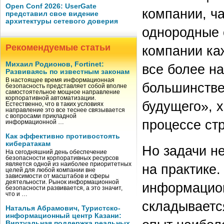
Open Conf 2026: UserGate
компании, ч
представил свое видение
архитектуры сетевого доверия
однородные 
Рекомендуемые статьи
компании ка
Михаил Родионов, Fortinet:
все более н
Развиваясь по известным законам
В настоящее время информационная
большинстве
безопасность представляет собой вполне
самостоятельное мощное направление
корпоративной автоматизации.
будущего», х
Естественно, что в таких условиях
направление это все теснее связывается
с вопросами прикладной
процессе стр
информационной …
Как эффективно противостоять
кибератакам
Но задачи не
На сегодняшний день обеспечение
безопасности корпоративных ресурсов
является одной из наиболее приоритетных
на практике.
целей для любой компании вне
зависимости от масштабов и сферы
деятельности. Рынок информационной
информацион
безопасности развивается, а это значит,
что и …
складываетс
Наталья Абрамович, Туристско-
информационный центр Казани:
Виртуальная поддержка реальных