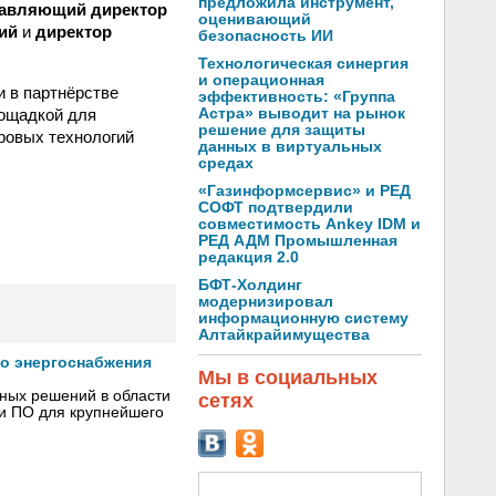
предложила инструмент,
равляющий директор
оценивающий
ий
и
директор
безопасность ИИ
Технологическая синергия
и операционная
 в партнёрстве
эффективность: «Группа
лощадкой для
Астра» выводит на рынок
решение для защиты
ровых технологий
данных в виртуальных
средах
«Газинформсервис» и РЕД
СОФТ подтвердили
совместимость Ankey IDM и
РЕД АДМ Промышленная
редакция 2.0
БФТ-Холдинг
модернизировал
информационную систему
Алтайкрайимущества
го энергоснабжения
Мы в социальных
сных решений в области
сетях
 и ПО для крупнейшего