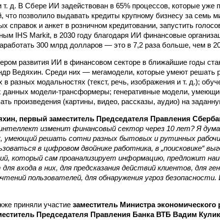
 т. д. В Сбере ИИ задействован в 65% процессов, которые уже
й, что позволило выдавать кредиты крупному бизнесу за семь ми
ых справок и анкет в розничном кредитовании, запустить голос
нным IHS Markit, в 2030 году благодаря ИИ финансовые организа
аработать 300 млрд долларов — это в 7,2 раза больше, чем в
2
ром развития ИИ в финансовом секторе в ближайшие годы ста
др Ведяхин. Среди них — мегамодели, которые умеют решать 
 в разных модальностях (текст, речь, изображения и т. д.); обу
 данных модели-трансформеры; генеративные модели, умеющие
ать произведения (картины, видео, рассказы, аудио) на заданну
хин, первый заместитель Председателя Правления Сберба
интеллект изменит финансовый сектор через 10 лет? Я дума
, умеющий решать сотни разных бытовых и рутинных рабочих
зоваться в цифровом двойнике работника, в „поисковике“ вы
ий, который сам проанализирует информацию, предложит наи
 для входа в них, для предсказания действий клиентов, для г
очтений пользователей, для обнаружения угроз безопасности.
кже приняли участие
заместитель Министра экономического
меститель Председателя Правления Банка ВТБ Вадим Кулик