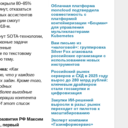
 покрыли
80–85%
Облачная платформа
нут, отказаться
moncloud подтвердила
овых ассистентов
совместимость с
платформой
ции смогут
контейнеризации «Боцман»
018-м.
для управления
мультикластерами
нут SOTA-технологии,
Kubernetes
разные задачи
Вам письмо из
ченные
«налоговой»: группировка
Silver Fox атаковала
 по текстовому
российские организации с
ю тему.
использованием новых
инструментов
нка
:
«Как
Российский рынок
ю, что у каждого
серверов и СХД в 2025 году
 задач. Кроме того,
вырос до 280 млрд рублей:
ключевым драйвером
годных
стали госзакупки и
более выгодные
цифровизация
енерации контента
Закупки ИИ-решений
 И этот список
выросли в разы: рынок
переходит от пилотов к
масштабированию
 развития РФ Максим
Эксперт компании
, первый
«Газинформсервис»