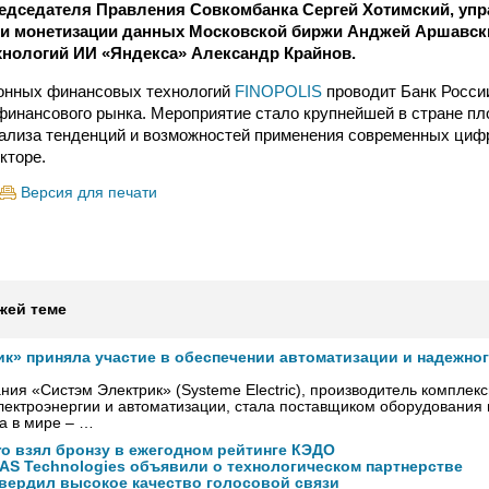
редседателя Правления Совкомбанка Сергей Хотимский, уп
 и монетизации данных Московской биржи Анджей Аршавск
хнологий ИИ «Яндекса» Александр Крайнов.
онных финансовых технологий
FINOPOLIS
проводит Банк России
 финансового рынка. Мероприятие стало крупнейшей в стране п
ализа тенденций и возможностей применения современных циф
кторе.
Версия для печати
жей теме
ик» приняла участие в обеспечении автоматизации и надежно
ния «Систэм Электрик» (Systeme Electric), производитель комплек
ектроэнергии и автоматизации, стала поставщиком оборудования
а в мире – …
ro взял бронзу в ежегодном рейтинге КЭДО
NAS Technologies объявили о технологическом партнерстве
вердил высокое качество голосовой связи