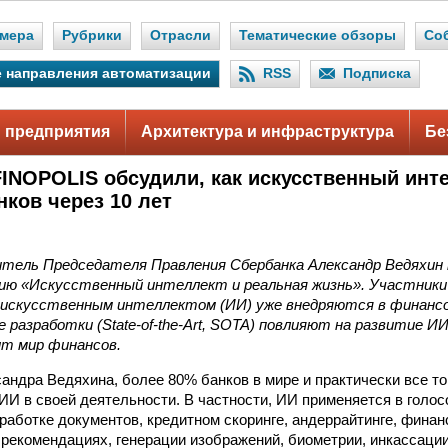
мера
Рубрики
Отрасли
Тематические обзоры
Со
 направления автоматизации
RSS
Подписка
 предприятия
Архитектура и инфраструктура
Бе
FINOPOLIS обсудили, как искусственный инт
нков через 10 лет
тель Председателя Правления Сбербанка Александр Ведяхин 
ию «Искусственный интеллект и реальная жизнь». Участники 
c искусственным интеллектом (ИИ) уже внедряются в финансо
 разработки (State-of-the-Art, SOTA) повлияют на развитие И
ит мир финансов.
андра Ведяхина, более 80% банков в мире и практически все т
ИИ в своей деятельности. В частности, ИИ применяется в голо
бработке документов, кредитном скоринге, андеррайтинге, финан
рекомендациях, генерации изображений, биометрии, инкассаци