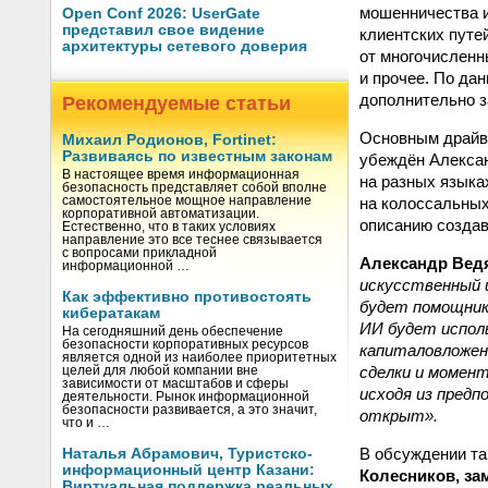
мошенничества и
Open Conf 2026: UserGate
представил свое видение
клиентских путе
архитектуры сетевого доверия
от многочисленн
и прочее. По да
дополнительно з
Рекомендуемые статьи
Основным драйве
Михаил Родионов, Fortinet:
Развиваясь по известным законам
убеждён Алексан
В настоящее время информационная
на разных языках
безопасность представляет собой вполне
на колоссальных
самостоятельное мощное направление
корпоративной автоматизации.
описанию создав
Естественно, что в таких условиях
направление это все теснее связывается
с вопросами прикладной
Александр Ведя
информационной …
искусственный 
Как эффективно противостоять
будет помощник
кибератакам
ИИ будет исполь
На сегодняшний день обеспечение
безопасности корпоративных ресурсов
капиталовложен
является одной из наиболее приоритетных
сделки и момент
целей для любой компании вне
зависимости от масштабов и сферы
исходя из предп
деятельности. Рынок информационной
безопасности развивается, а это значит,
открыт».
что и …
В обсуждении та
Наталья Абрамович, Туристско-
информационный центр Казани:
Колесников, за
Виртуальная поддержка реальных