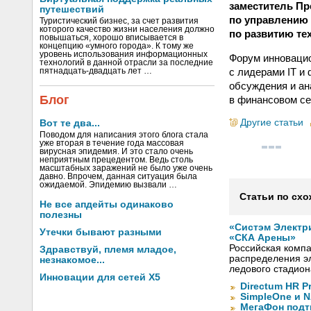
заместитель П
путешествий
по управлению
Туристический бизнес, за счет развития
которого качество жизни населения должно
по развитию те
повышаться, хорошо вписывается в
концепцию «умного города». К тому же
уровень использования информационных
Форум инноваци
технологий в данной отрасли за последние
с лидерами IT и
пятнадцать-двадцать лет …
обсуждения и ан
Блог
в финансовом се
Другие статьи
Вот те два...
Поводом для написания этого блога стала
уже вторая в течение года массовая
вирусная эпидемия. И это стало очень
неприятным прецедентом. Ведь столь
масштабных заражений не было уже очень
давно. Впрочем, данная ситуация была
ожидаемой. Эпидемию вызвали …
Статьи по схо
Не все апдейты одинаково
полезны
«Систэм Электр
Утечки бывают разными
«СКА Арены»
Российская компа
Здравствуй, племя младое,
распределения эл
незнакомое...
ледового стадион
Инновации для сетей X5
Directum HR P
SimpleOne и 
МегаФон подт