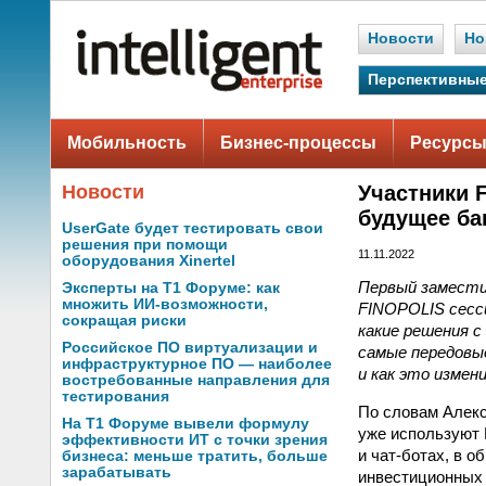
Новости
Но
Перспективные
Мобильность
Бизнес-процессы
Ресурсы
Новости
Участники 
будущее ба
UserGate будет тестировать свои
решения при помощи
11.11.2022
оборудования Xinertel
Первый замести
Эксперты на Т1 Форуме: как
множить ИИ-возможности,
FINOPOLIS сесс
сокращая риски
какие решения 
Российское ПО виртуализации и
самые передовые
инфраструктурное ПО — наиболее
и как это измен
востребованные направления для
тестирования
По словам Алекс
На Т1 Форуме вывели формулу
уже используют 
эффективности ИТ с точки зрения
и чат-ботах, в о
бизнеса: меньше тратить, больше
зарабатывать
инвестиционных 