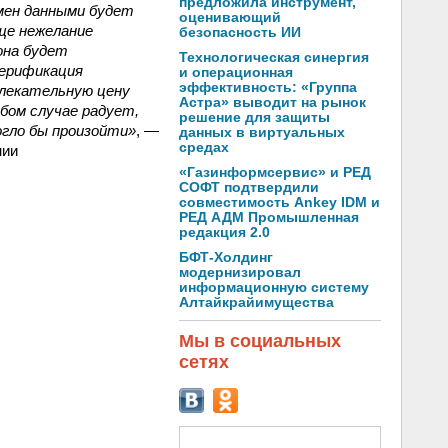
предложила инструмент,
бмен данными будет
оценивающий
ще нежелание
безопасность ИИ
она будет
Технологическая синергия
Верификация
и операционная
эффективность: «Группа
влекательную цену
Астра» выводит на рынок
бом случае радует,
решение для защиты
огло бы произойти»
, —
данных в виртуальных
средах
нии
«Газинформсервис» и РЕД
СОФТ подтвердили
совместимость Ankey IDM и
РЕД АДМ Промышленная
редакция 2.0
БФТ-Холдинг
модернизировал
информационную систему
Алтайкрайимущества
Мы в социальных
сетях