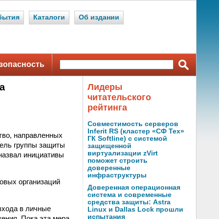
бытия
Каталоги
Об издании
зопасность
а
Лидеры
читательского
рейтинга
Совместимость серверов
Inferit RS (кластер «СФ Тех»
тво, направленных
ГК Softline) с системой
тель группы защиты
защищенной
виртуализации zVirt
назвал инициативы
поможет строить
доверенные
инфраструктуры
совых организаций
Доверенная операционная
система и современные
средства защиты: Astra
входа в личные
Linux и Dallas Lock прошли
испытания
ения. Пока эта мера