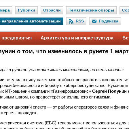
мера
Рубрики
Отрасли
Тематические обзоры
Со
 направления автоматизации
RSS
Подписка
 предприятия
Архитектура и инфраструктура
Бе
унин о том, что изменилось в рунете 1 март
игры в рунете усложнят жизнь мошенникам, но есть нюансы.
сии вступил в силу пакет масштабных поправок в законодательс
ровой безопасности и борьбу с киберпреступностью. Руководи
ых ИТ-решений компании «Газинформсервис»
Сергей Полунин
ьным шагом, но предостерёг от излишнего оптимизма.
гивают широкий спектр — от работы операторов связи и финан
нтернет-площадок.
метрическая система (ЕБС) теперь может использоваться для 
а маркетплейсах, площадках объявлений и в банковские прилож