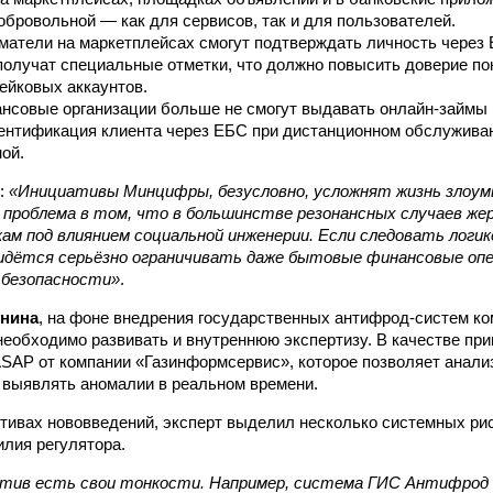
обровольной — как для сервисов, так и для пользователей.
матели на маркетплейсах смогут подтверждать личность через
олучат специальные отметки, что должно повысить доверие по
ейковых аккаунтов.
нсовые организации больше не смогут выдавать онлайн-займы 
ентификация клиента через ЕБС при дистанционном обслужива
ой.
л:
«Инициативы Минцифры, безусловно, усложнят жизнь злоум
я проблема в том, что в большинстве резонансных случаев ж
ам под влиянием социальной инженерии. Если следовать логи
идётся серьёзно ограничивать даже бытовые финансовые опе
 безопасности»
.
нина
, на фоне внедрения государственных антифрод-систем к
необходимо развивать и внутреннюю экспертизу. В качестве при
SAP от компании «Газинформсервис», которое позволяет анали
 выявлять аномалии в реальном времени.
ктивах нововведений, эксперт выделил несколько системных ри
илия регулятора.
атив есть свои тонкости. Например, система ГИС Антифрод