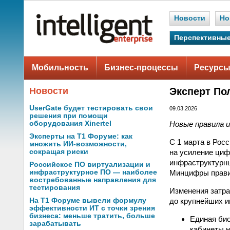
Новости
Но
Перспективные
Мобильность
Бизнес-процессы
Ресурсы
Новости
Эксперт Пол
UserGate будет тестировать свои
09.03.2026
решения при помощи
Новые правила 
оборудования Xinertel
Эксперты на Т1 Форуме: как
С 1 марта в Рос
множить ИИ-возможности,
на усиление циф
сокращая риски
инфраструктурн
Российское ПО виртуализации и
Минцифры правил
инфраструктурное ПО — наиболее
востребованные направления для
тестирования
Изменения затра
до крупнейших и
На Т1 Форуме вывели формулу
эффективности ИТ с точки зрения
бизнеса: меньше тратить, больше
Единая био
зарабатывать
кабинеты н