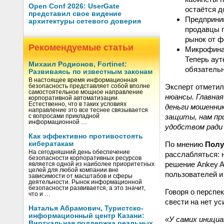
Open Conf 2026: UserGate
остаётся д
представил свое видение
Предприни
архитектуры сетевого доверия
продавцы п
рынок от ф
Рекомендуемые статьи
Микрофина
Теперь аут
Михаил Родионов, Fortinet:
обязательн
Развиваясь по известным законам
В настоящее время информационная
Эксперт отмети
безопасность представляет собой вполне
самостоятельное мощное направление
нюансы. Главна
корпоративной автоматизации.
Естественно, что в таких условиях
деньги мошенник
направление это все теснее связывается
защиты, нам пр
с вопросами прикладной
информационной …
удобством ради
Как эффективно противостоять
По мнению
Полу
кибератакам
На сегодняшний день обеспечение
расслабляться: 
безопасности корпоративных ресурсов
решение Ankey A
является одной из наиболее приоритетных
целей для любой компании вне
пользователей и
зависимости от масштабов и сферы
деятельности. Рынок информационной
безопасности развивается, а это значит,
Говоря о перспе
что и …
свести на нет ус
Наталья Абрамович, Туристско-
информационный центр Казани:
«У самих иници
Виртуальная поддержка реальных