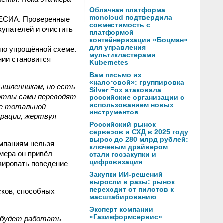
Облачная платформа
moncloud подтвердила
 ЕСИА. Проверенные
совместимость с
купателей и очистить
платформой
контейнеризации «Боцман»
для управления
по упрощённой схеме.
мультикластерами
нии становится
Kubernetes
Вам письмо из
«налоговой»: группировка
ышленникам, но есть
Silver Fox атаковала
ертвы сами переводят
российские организации с
использованием новых
ке тотальной
инструментов
рации, жертвуя
Российский рынок
серверов и СХД в 2025 году
вырос до 280 млрд рублей:
омпаниям нельзя
ключевым драйвером
мера он привёл
стали госзакупки и
цифровизация
зировать поведение
Закупки ИИ-решений
выросли в разы: рынок
переходит от пилотов к
сков, способных
масштабированию
Эксперт компании
«Газинформсервис»
 будет работать