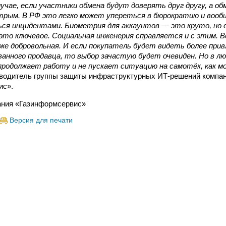
учае, если участники обмена будут доверять
друг
друг
у, а о
трым. В РФ это легко может упереться в бюрократию и вооб
ься инцидентами. Биометрия для аккаунтов — это круто, но 
 это ключевое. Социальная инженерия справляется и с этим. 
же добровольная. И если покупатель будет видеть более при
анного продавца, то выбор зачастую будет очевиден. Но в лю
продолжает работу и не пускает ситуацию на самотёк, как м
оводитель группы защиты инфраструктурных ИТ-решений компа
ис».
ния «Газинформсервис»
Версия для печати