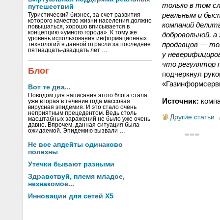
только в том сл
путешествий
реальным и быс
Туристический бизнес, за счет развития
которого качество жизни населения должно
компаний делит
повышаться, хорошо вписывается в
концепцию «умного города». К тому же
добровольной, а
уровень использования информационных
продавцов — то
технологий в данной отрасли за последние
пятнадцать-двадцать лет …
у неверифициров
что регулятор 
Блог
подчеркнул рук
«Газинформсерв
Вот те два...
Поводом для написания этого блога стала
Источник:
компа
уже вторая в течение года массовая
вирусная эпидемия. И это стало очень
неприятным прецедентом. Ведь столь
Другие статьи
масштабных заражений не было уже очень
давно. Впрочем, данная ситуация была
ожидаемой. Эпидемию вызвали …
Не все апдейты одинаково
полезны
Утечки бывают разными
Здравствуй, племя младое,
незнакомое...
Инновации для сетей X5